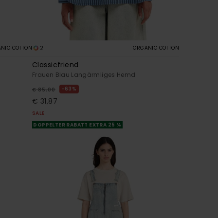
2
NIC COTTON
ORGANIC COTTON
Classicfriend
Frauen Blau Langärmliges Hemd
63%
€ 85,00
€ 31,87
SALE
DOPPELTER RABATT EXTRA 25 %