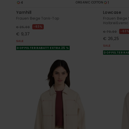
4
1
ORGANIC COTTON
Yarnhill
Lowcase
Frauen Beige Tank-Top
Frauen Beige 
Halbreißversc
63%
€ 25,00
63
€ 70,00
€ 9,37
€ 26,25
SALE
SALE
DOPPELTER RABATT EXTRA 25 %
DOPPELTER RAB