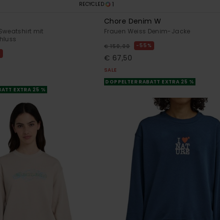
1
RECYCLED
Chore Denim W
Sweatshirt mit
Frauen Weiss Denim-Jacke
hluss
55%
€ 150,00
%
€ 67,50
SALE
DOPPELTER RABATT EXTRA 25 %
ATT EXTRA 25 %