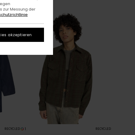
gegen
es zur Messung der
chutzrichtlinie
ies akzeptieren
1
RECYCLED
RECYCLED