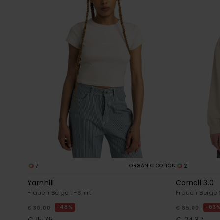
7
2
ORGANIC COTTON
Yarnhill
Cornell 3.0
Frauen Beige T-Shirt
Frauen Beige 
48%
63
€ 30,00
€ 65,00
€ 15,75
€ 24,37