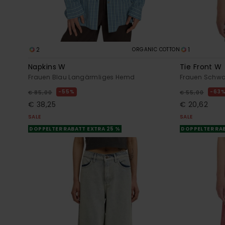
2
1
ORGANIC COTTON
Napkins W
Tie Front W
Frauen Blau Langärmliges Hemd
Frauen Schwar
55%
63
€ 85,00
€ 55,00
€ 38,25
€ 20,62
SALE
SALE
DOPPELTER RABATT EXTRA 25 %
DOPPELTER RAB