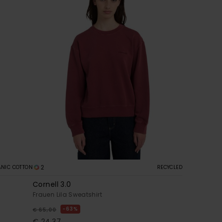
2
NIC COTTON
RECYCLED
Cornell 3.0
Frauen Lila Sweatshirt
63%
€ 65,00
€ 24,37