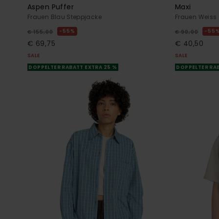
Aspen Puffer
Maxi
Frauen Blau Steppjacke
Frauen Weiss
55%
55
€ 155,00
€ 90,00
€ 69,75
€ 40,50
SALE
SALE
DOPPELTER RABATT EXTRA 25 %
DOPPELTER RAB