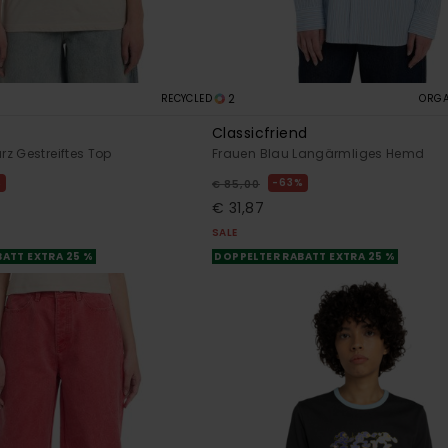
2
RECYCLED
ORGA
Classicfriend
z Gestreiftes Top
Frauen Blau Langärmliges Hemd
%
63%
€ 85,00
€ 31,87
SALE
ATT EXTRA 25 %
DOPPELTER RABATT EXTRA 25 %