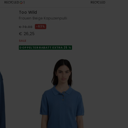
1
RECYCLED
RECYCLED
Too Wild
Frauen Beige Kapuzenpulli
63%
€ 70,00
€ 26,25
SALE
DOPPELTER RABATT EXTRA 25 %