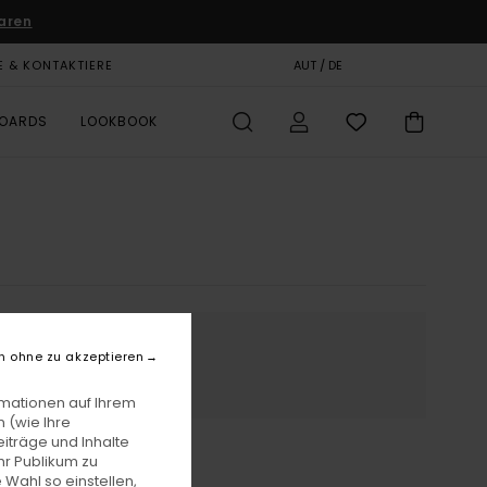
aren
E & KONTAKTIERE
GESCHENKKARTE
AUT / DE
SHOPS
BOARDS
LOOKBOOK
n ohne zu akzeptieren
rmationen auf Ihrem
 (wie Ihre
iträge und Inhalte
hr Publikum zu
 Wahl so einstellen,