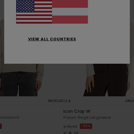
VIEW ALL COUNTRIES
4
RECYCLED
ORGA
Icon Crop W
Sweatshirt
Frauen Beige Longsleeve
%
55%
€ 35,00
€ 15,75