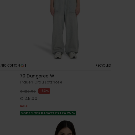
1
NIC COTTON
RECYCLED
70 Dungaree W
Frauen Grau Latzhose
63%
€ 120,00
€ 45,00
SALE
DOPPELTER RABATT EXTRA 25 %