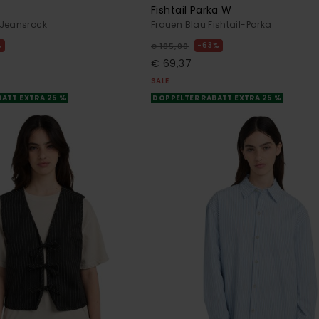
Fishtail Parka W
 Jeansrock
Frauen Blau Fishtail-Parka
%
63%
€ 185,00
€ 69,37
SALE
ATT EXTRA 25 %
DOPPELTER RABATT EXTRA 25 %