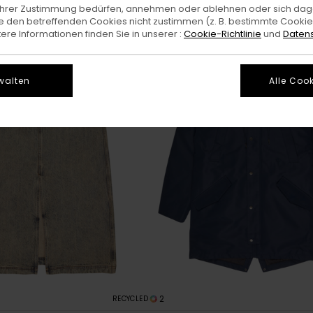
e Ihrer Zustimmung bedürfen, annehmen oder ablehnen oder sich da
 den betreffenden Cookies nicht zustimmen (z. B. bestimmte Cooki
re Informationen finden Sie in unserer :
Cookie-Richtlinie
und
Datens
walten
Alle Cook
2
RECYCLED