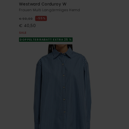
Westward Corduroy W
Frauen Multi Langärmliges Hemd
55%
€ 90,00
€ 40,50
SALE
DOPPELTER RABATT EXTRA 25 %