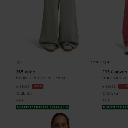
1
4
RECYCLED
365 Wide
365 Canvas
Frauen Grau Denim-Jeans
Frauen Rot H
63%
63
€ 95,00
€ 90,00
€ 35,62
€ 33,75
SALE
SALE
DOPPELTER RABATT EXTRA 25 %
DOPPELTER RAB