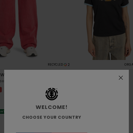
2
RECYCLED
ORGA
 W
Second Nature Ringer W
osen
Frauen Schwarz T-Shirt
%
55%
€ 35,00
€ 15,75
SALE
WELCOME!
ATT EXTRA 25 %
DOPPELTER RABATT EXTRA 25 %
CHOOSE YOUR COUNTRY