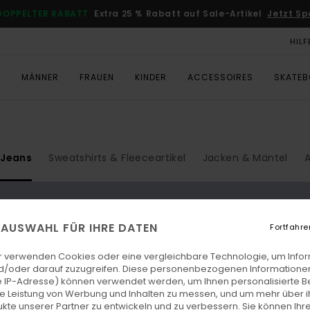
DOPPELTER RABATT
Extra 25 % Rabatt auf Sale-Artikel
Jetzt Sp
HILF
T
MÄNNER
FRAUEN
KINDER
ACCESSOIRES
SKATE
Jeans
Sweatshirts & Fleeceartikel
Jacken & Mäntel
A
n.
E AUSWAHL FÜR IHRE DATEN
Fortfahre
r verwenden Cookies oder eine vergleichbare Technologie, um Info
d/oder darauf zuzugreifen. Diese personenbezogenen Informationen
 IP-Adresse) können verwendet werden, um Ihnen personalisierte Be
ie Leistung von Werbung und Inhalten zu messen, und um mehr über i
kte unserer Partner zu entwickeln und zu verbessern. Sie können Ihre