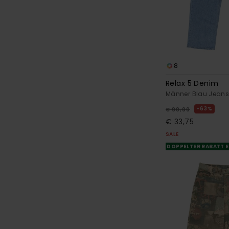
8
Relax 5 Denim
Männer Blau Jean
63%
€ 90,00
€ 33,75
SALE
DOPPELTER RABATT E