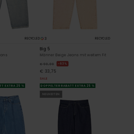
3
RECYCLED
RECYCLED
Big 5
eans
Männer Beige Jeans mit weitem Fit
63%
€ 90,00
€ 33,75
SALE
TT EXTRA 25 %
DOPPELTER RABATT EXTRA 25 %
NEUHEITEN