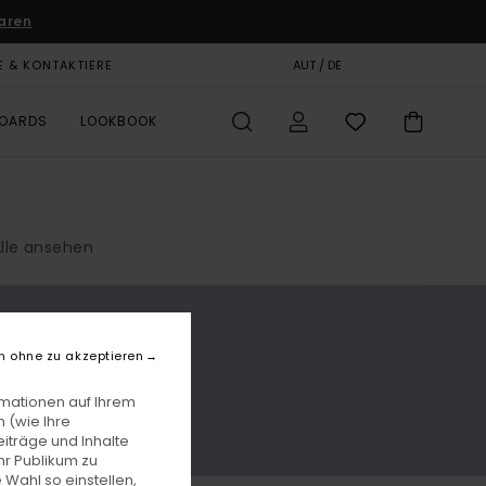
aren
E & KONTAKTIERE
GESCHENKKARTE
AUT / DE
SHOPS
BOARDS
LOOKBOOK
lle ansehen
n ohne zu akzeptieren
rmationen auf Ihrem
 (wie Ihre
iträge und Inhalte
hr Publikum zu
 Wahl so einstellen,