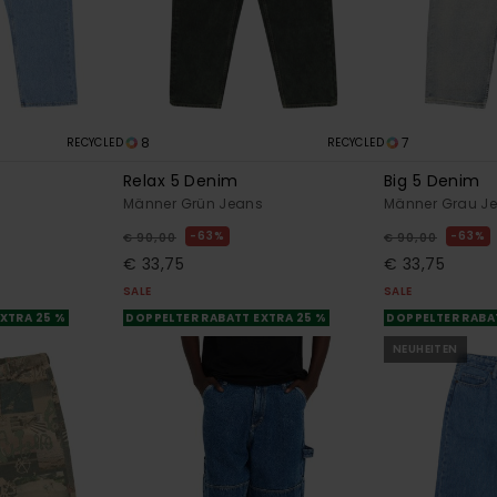
8
7
RECYCLED
RECYCLED
Relax 5 Denim
Big 5 Denim
s
Männer Grün Jeans
Männer Grau J
63%
63%
€ 90,00
€ 90,00
€ 33,75
€ 33,75
SALE
SALE
XTRA 25 %
DOPPELTER RABATT EXTRA 25 %
DOPPELTER RABA
NEUHEITEN