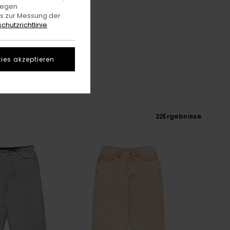
gegen
es zur Messung der
chutzrichtlinie
ies akzeptieren
22
Ergebnisse