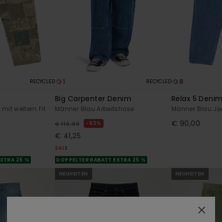
1
8
RECYCLED
RECYCLED
Big Carpenter Denim
Relax 5 Deni
 mit weitem Fit
Männer Blau Arbeitshose
Männer Blau J
€ 90,00
63%
€ 110,00
€ 41,25
SALE
XTRA 25 %
DOPPELTER RABATT EXTRA 25 %
NEUHEITEN
NEUHEITEN