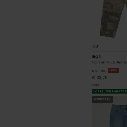
3
Big 5
Männer Multi Jeans
63%
€ 90,00
€ 33,75
SALE
DOPPELTER RABATT E
NEUHEITEN