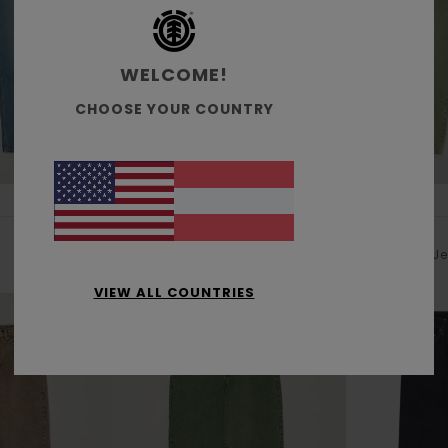
WELCOME!
CHOOSE YOUR COUNTRY
7
3
RECYCLED
RECYCLED
Big 5 Denim
Big 5
s
Männer Blau Jeans
Männer Grün Jea
€ 90,00
€ 90,00
VIEW ALL COUNTRIES
NEUHEITEN