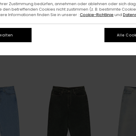
e Ihrer Zustimmung bedürfen, annehmen oder ablehnen oder sich da
 den betreffenden Cookies nicht zustimmen (z. B. bestimmte Cooki
re Informationen finden Sie in unserer :
Cookie-Richtlinie
und
Datens
walten
Alle Cook
Big