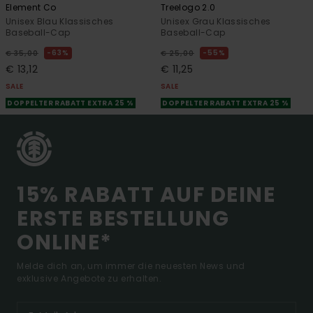
Element Co
Treelogo 2.0
Unisex Blau Klassisches
Unisex Grau Klassisches
Baseball-Cap
Baseball-Cap
63%
55%
€ 35,00
€ 25,00
€ 13,12
€ 11,25
SALE
SALE
DOPPELTER RABATT EXTRA 25 %
DOPPELTER RABATT EXTRA 25 %
15% RABATT AUF DEINE
ERSTE BESTELLUNG
ONLINE*
Melde dich an, um immer die neuesten News und
exklusive Angebote zu erhalten.