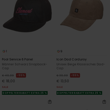
1
9
Pool Service 6 Panel
Icon Dad Corduroy
Männer Schwarz Snapback-
Unisex Beige Klassisches Dad-
Cap
Cap
55%
55%
€ 40,00
€ 30,00
€ 18,00
€ 13,50
SALE
SALE
DOPPELTER RABATT EXTRA 25 %
DOPPELTER RABATT EXTRA 25 %