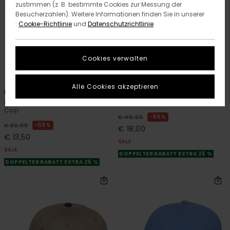
zustimmen (z. B. bestimmte Cookies zur Messung der
Besucherzahlen). Weitere Informationen finden Sie in unserer
:
Cookie-Richtlinie
und
Datenschutzrichtlinie
Cookies verwalten
7
1
Alle Cookies akzeptieren
Lowcase Dad
Timber
Unisex Beige Klassisches Dad-
Männer Schwarz Clipback-Cap
Cap
55%
€ 40,00
55%
€ 30,00
€ 18,00
€ 13,50
SALE
SALE
DOPPELTER RABATT EXTRA 25 %
DOPPELTER RABATT EXTRA 25 %