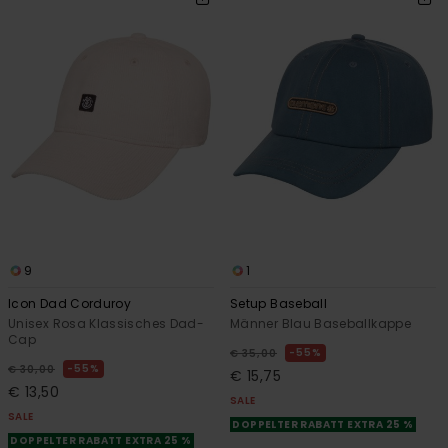
9
1
Icon Dad Corduroy
Setup Baseball
Unisex Rosa Klassisches Dad-
Männer Blau Baseballkappe
Cap
55%
€ 35,00
55%
€ 30,00
€ 15,75
€ 13,50
SALE
SALE
DOPPELTER RABATT EXTRA 25 %
DOPPELTER RABATT EXTRA 25 %