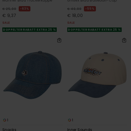
Männer Blau Truckerkappe
Unisex Blau Baseball-Cap
63%
55%
€ 25,00
€ 40,00
€ 9,37
€ 18,00
SALE
SALE
DOPPELTER RABATT EXTRA 25 %
DOPPELTER RABATT EXTRA 25 %
1
1
Snacks
Inner Sounds