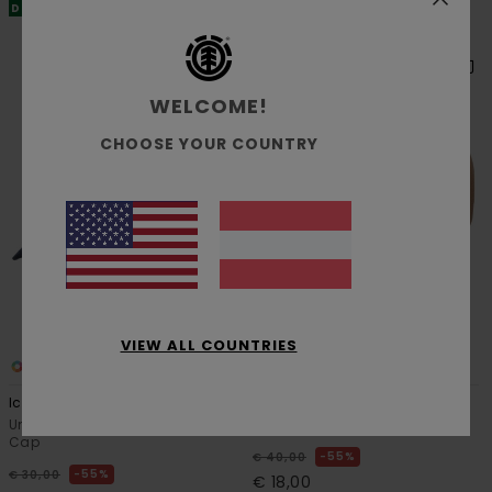
DOPPELTER RABATT EXTRA 25 %
DOPPELTER RABATT EXTRA 25 %
WELCOME!
CHOOSE YOUR COUNTRY
VIEW ALL COUNTRIES
5
2
Icon Dad Twill
Cargo
Unisex Blau Klassisches Dad-
Unisex Beige Baseball-Cap
Cap
55%
€ 40,00
55%
€ 30,00
€ 18,00