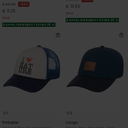
63%
€ 30,00
€ 13,50
€ 11,25
SALE
SALE
DOPPELTER RABATT EXTRA 25 %
DOPPELTER RABATT EXTRA 25 %
1
2
Printable
Cargo