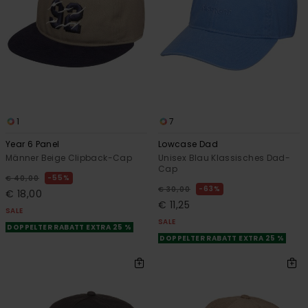
1
7
Year 6 Panel
Lowcase Dad
Männer Beige Clipback-Cap
Unisex Blau Klassisches Dad-
Cap
55%
€ 40,00
63%
€ 30,00
€ 18,00
€ 11,25
SALE
SALE
DOPPELTER RABATT EXTRA 25 %
DOPPELTER RABATT EXTRA 25 %