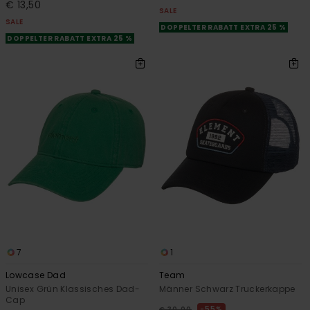
€ 13,50
SALE
SALE
DOPPELTER RABATT EXTRA 25 %
DOPPELTER RABATT EXTRA 25 %
7
1
Lowcase Dad
Team
Unisex Grün Klassisches Dad-
Männer Schwarz Truckerkappe
Cap
55%
€ 30,00