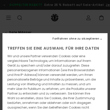
Direkt
DOPPELTER RABATT
Extra 25 % Rabatt auf Sale-Artikel
Je
zur
Produkt
Auswahl
springen
Sale Männer
Caps, hüte & beanies
Fortfahren ohne zu akzeptieren
TREFFEN SIE EINE AUSWAHL FÜR IHRE DATEN
e
Caps, Hüte & Beanies
Rucksäcke & Taschen
Socke
Wir und unsere Partner verwenden Cookies oder eine
vergleichbare Technologie, um Informationen auf Ihrem
Gerät zu speichern und/oder darauf zuzugreifen. Diese
Filtern & Sortieren
22
Ergebnisse
personenbezogenen Informationen (wie Ihre Browserdaten
und Ihre IP-Adresse) können verwendet werden, um Ihnen
Direkt
Überspringen
personalisierte Beiträge und Inhalte zu präsentieren, um die
zu
und
Leistung von Werbung und Inhalten zu messen, und um
den
filtern
Filterkriterien
nach
mehr über ihr Publikum zu erfahren, um die Produkte unserer
springen
Partner zu entwickeln und zu verbessern. Sie können Ihre
Wahl so einstellen, dass Sie Cookies, die Ihrer Zustimmung
bedürfen, annehmen oder ablehnen oder sich dagegen
aussprechen, wenn Sie den betreffenden Cookies nicht