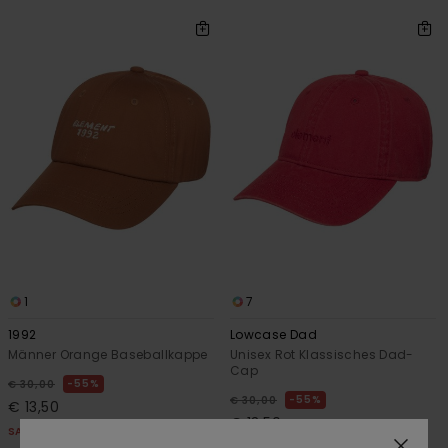
1
7
1992
Lowcase Dad
Männer Orange Baseballkappe
Unisex Rot Klassisches Dad-
Cap
55%
€ 30,00
55%
€ 30,00
€ 13,50
€ 13,50
SALE
SALE