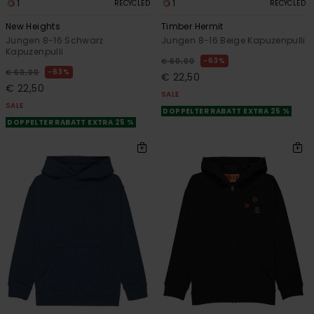
1
1
RECYCLED
RECYCLED
New Heights
Timber Hermit
Jungen 8-16 Schwarz
Jungen 8-16 Beige Kapuzenpulli
Kapuzenpulli
63%
€ 60,00
63%
€ 60,00
€ 22,50
€ 22,50
SALE
SALE
DOPPELTER RABATT EXTRA 25 %
DOPPELTER RABATT EXTRA 25 %