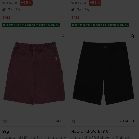
55%
55%
€ 55,00
€ 55,00
€ 24,75
€ 24,75
SALE
SALE
DOPPELTER RABATT EXTRA 25 %
DOPPELTER RABATT EXTRA 25 %
1
1
RECYCLED
RECYCLED
Big
Howland Work 18.9"
Jungen 8-16 Lila Zimmermann-
Jungs 8 - 16 Schwarz Chino-