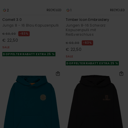
2
1
RECYCLED
RECYCLED
Cornell 3.0
Timber Icon Embroidery
Jungs 8 - 16 Blau Kapuzenpulli
Jungen 8-16 Schwarz
Kapuzenpulli mit
63%
€ 60,00
Reißverschluss
€ 22,50
63%
€ 60,00
SALE
€ 22,50
DOPPELTER RABATT EXTRA 25 %
SALE
DOPPELTER RABATT EXTRA 25 %