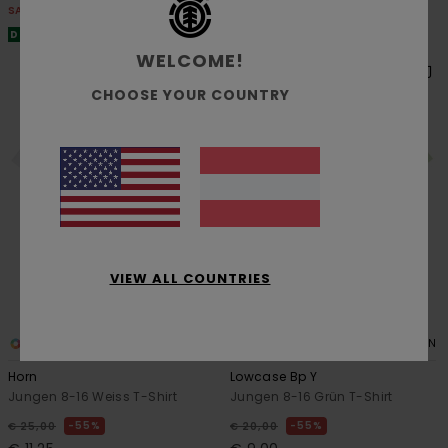
SALE
SALE
DOPPELTER RABATT EXTRA 25 %
DOPPELTER RABATT EXTRA 25 %
WELCOME!
CHOOSE YOUR COUNTRY
VIEW ALL COUNTRIES
1
5
ORGANIC COTTON
ORGANIC COTTON
Horn
Lowcase Bp Y
Jungen 8-16 Weiss T-Shirt
Jungen 8-16 Grün T-Shirt
55%
55%
€ 25,00
€ 20,00