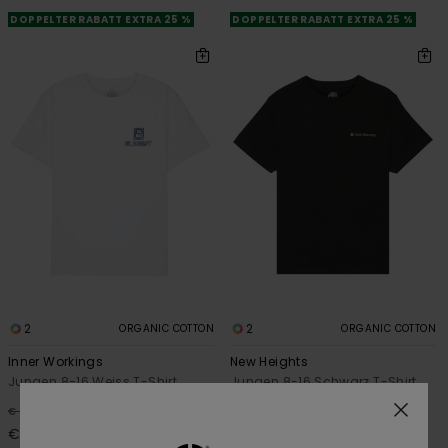
DOPPELTER RABATT EXTRA 25 %
DOPPELTER RABATT EXTRA 25 %
2
2
ORGANIC COTTON
ORGANIC COTTON
Inner Workings
New Heights
Jungen 8-16 Weiss T-Shirt
Jungen 8-16 Schwarz T-Shirt
63%
55%
€ 25,00
€ 25,00
€ 9,37
€ 11,25