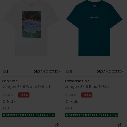
1
5
ORGANIC COTTON
ORGANIC COTTON
Poolside
Lowcase Bp Y
Jungen 8-16 Weiss T-Shirt
Jungen 8-16 Blau T-Shirt
63%
63%
€ 25,00
€ 20,00
€ 9,37
€ 7,50
SALE
SALE
DOPPELTER RABATT EXTRA 25 %
DOPPELTER RABATT EXTRA 25 %