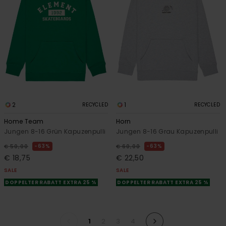
2
1
RECYCLED
RECYCLED
Home Team
Horn
Jungen 8-16 Grün Kapuzenpulli
Jungen 8-16 Grau Kapuzenpulli
63%
63%
€ 50,00
€ 60,00
€ 18,75
€ 22,50
SALE
SALE
DOPPELTER RABATT EXTRA 25 %
DOPPELTER RABATT EXTRA 25 %
1
2
3
4