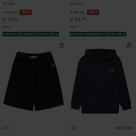
Shorts
Shorts
55%
55%
€ 70,00
€ 55,00
€ 31,50
€ 24,75
SALE
SALE
DOPPELTER RABATT EXTRA 25 %
DOPPELTER RABATT EXTRA 25 %
1
1
RECYCLED