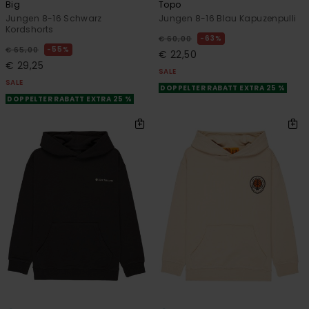
Big
Topo
Jungen 8-16 Schwarz
Jungen 8-16 Blau Kapuzenpulli
Kordshorts
63%
€ 60,00
55%
€ 65,00
€ 22,50
€ 29,25
SALE
SALE
DOPPELTER RABATT EXTRA 25 %
DOPPELTER RABATT EXTRA 25 %