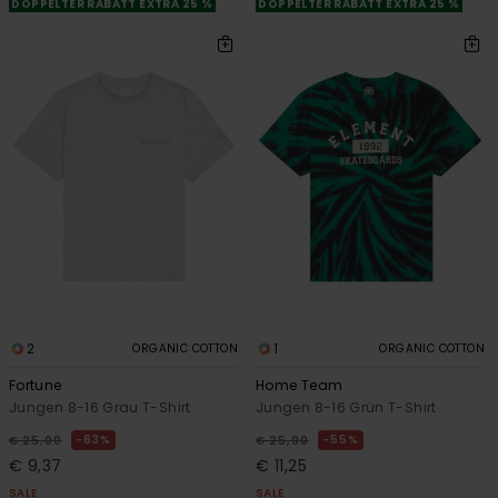
DOPPELTER RABATT EXTRA 25 %
DOPPELTER RABATT EXTRA 25 %
2
1
ORGANIC COTTON
ORGANIC COTTON
Fortune
Home Team
Jungen 8-16 Grau T-Shirt
Jungen 8-16 Grün T-Shirt
63%
55%
€ 25,00
€ 25,00
€ 9,37
€ 11,25
SALE
SALE