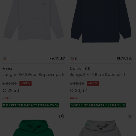
1
3
RECYCLED
RECYCLED
Pizza
Cornell 3.0
Jungen 8-16 Grau Kapuzenpulli
Jungs 8 - 16 Blau Sweatshirt
63%
63%
€ 60,00
€ 55,00
€ 22,50
€ 20,62
SALE
SALE
DOPPELTER RABATT EXTRA 25 %
DOPPELTER RABATT EXTRA 25 %