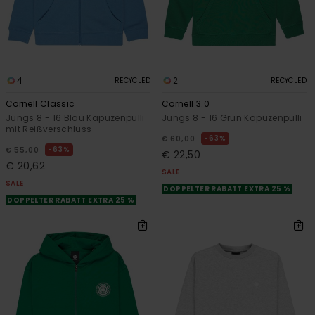
4
2
RECYCLED
RECYCLED
Cornell Classic
Cornell 3.0
Jungs 8 - 16 Blau Kapuzenpulli
Jungs 8 - 16 Grün Kapuzenpulli
mit Reißverschluss
63%
€ 60,00
63%
€ 55,00
€ 22,50
€ 20,62
SALE
SALE
DOPPELTER RABATT EXTRA 25 %
DOPPELTER RABATT EXTRA 25 %