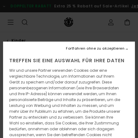
Direkt
ELTER RABATT
Extra 25 % Rabatt auf Sale-Artikel
Jetzt Sparen
zur
Produkt
Auswahl
springen
Kinder
Kleidung
Fortfahren ohne zu akzeptieren
TREFFEN SIE EINE AUSWAHL FÜR IHRE DATEN
Hosen
Sweatshirts
Jacken & Mäntel
Alle ansehen
Wir und unsere Partner verwenden Cookies oder eine
vergleichbare Technologie, um Informationen auf Ihrem
Gerät zu speichern und/oder darauf zuzugreifen. Diese
Filtern & Sortieren
178
Ergebnisse
personenbezogenen Informationen (wie Ihre Browserdaten
und Ihre IP-Adresse) können verwendet werden, um Ihnen
Direkt
Überspringen
personalisierte Beiträge und Inhalte zu präsentieren, um die
zu
und
Leistung von Werbung und Inhalten zu messen, und um
den
filtern
Filterkriterien
nach
mehr über ihr Publikum zu erfahren, um die Produkte unserer
springen
Partner zu entwickeln und zu verbessern. Sie können Ihre
Wahl so einstellen, dass Sie Cookies, die Ihrer Zustimmung
bedürfen, annehmen oder ablehnen oder sich dagegen
aussprechen, wenn Sie den betreffenden Cookies nicht