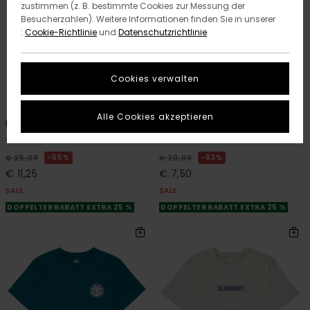
zustimmen (z. B. bestimmte Cookies zur Messung der
Besucherzahlen). Weitere Informationen finden Sie in unserer
:
Cookie-Richtlinie
und
Datenschutzrichtlinie
Cookies verwalten
2
4
ORGANIC COTTON
ORGANIC COTTON
Alle Cookies akzeptieren
Lakeside
Icon Label Pocket Y
Jungen 8-16 Schwarz T-Shirt
Jungen 8-16 Grün T-Shirt
55%
63%
€ 25,00
€ 20,00
€ 11,25
€ 7,50
SALE
SALE
DOPPELTER RABATT EXTRA 25 %
DOPPELTER RABATT EXTRA 25 %