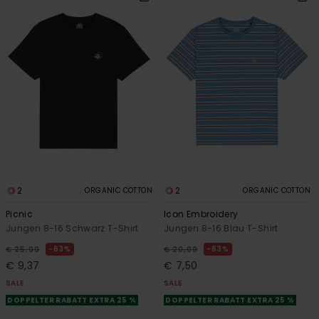
2
2
ORGANIC COTTON
ORGANIC COTTON
Picnic
Icon Embroidery
Jungen 8-16 Schwarz T-Shirt
Jungen 8-16 Blau T-Shirt
63%
63%
€ 25,00
€ 20,00
€ 9,37
€ 7,50
SALE
SALE
DOPPELTER RABATT EXTRA 25 %
DOPPELTER RABATT EXTRA 25 %