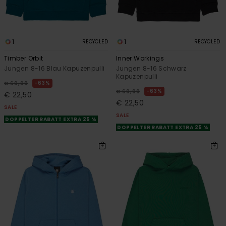
1
1
RECYCLED
RECYCLED
Timber Orbit
Inner Workings
Jungen 8-16 Blau Kapuzenpulli
Jungen 8-16 Schwarz
Kapuzenpulli
63%
€ 60,00
63%
€ 60,00
€ 22,50
€ 22,50
SALE
SALE
DOPPELTER RABATT EXTRA 25 %
DOPPELTER RABATT EXTRA 25 %