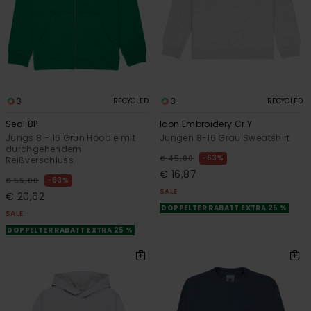
3
3
RECYCLED
RECYCLED
Seal BP
Icon Embroidery Cr Y
Jungs 8 - 16 Grün Hoodie mit
Jungen 8-16 Grau Sweatshirt
durchgehendem
63%
€ 45,00
Reißverschluss
€ 16,87
63%
€ 55,00
SALE
€ 20,62
DOPPELTER RABATT EXTRA 25 %
SALE
DOPPELTER RABATT EXTRA 25 %