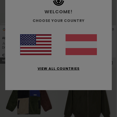
WELCOME!
CHOOSE YOUR COUNTRY
1
1
RECYCLED
RECYCLED
Abenaki Polar
Classic
Jungen 8-16 Grün Fleece mit
Jungen 8-16 Schwarz
Druckknöpfen
Steppjacke
€ 65,00
€ 120,00
NEUHEITEN
NEUHEITEN
VIEW ALL COUNTRIES