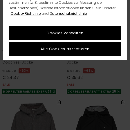
zustimmen (z. B. bestimmte Cookies zur Messung der
Besucherzahlen). Weitere Informationen finden Sie in unserer
:
Cookie-Richtlinie
und
Datenschutzrichtlinie
Cookies verwalten
1
1
RECYCLED
RECYCLED
Alle Cookies akzeptieren
Timber
Alder 10K/5K
Jungen 8-16 Schwarz
Jungen 8-16 Blau Canvas-
Coaches-Jacke
Jacke
63%
63%
€ 65,00
€ 95,00
€ 24,37
€ 35,62
SALE
SALE
DOPPELTER RABATT EXTRA 25 %
DOPPELTER RABATT EXTRA 25 %