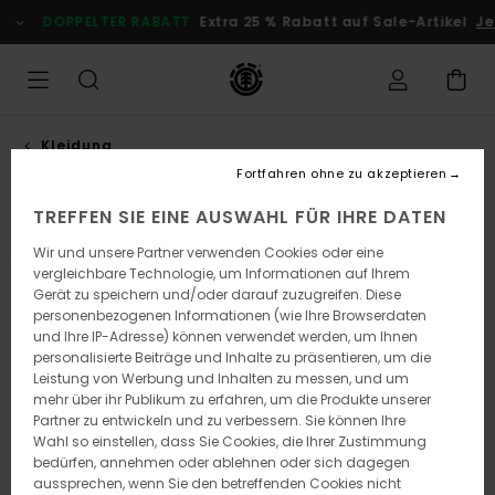
Direkt
DOPPELTER RABATT
Extra 25 % Rabatt auf Sale-Artikel
Je
zur
Produkt
Auswahl
springen
Kleidung
Jacken & mäntel
Fortfahren ohne zu akzeptieren
TREFFEN SIE EINE AUSWAHL FÜR IHRE DATEN
Hosen
Sweatshirts
Jacken & Mäntel
Alle ansehen
Wir und unsere Partner verwenden Cookies oder eine
vergleichbare Technologie, um Informationen auf Ihrem
Gerät zu speichern und/oder darauf zuzugreifen. Diese
Filtern & Sortieren
16
Ergebnisse
personenbezogenen Informationen (wie Ihre Browserdaten
und Ihre IP-Adresse) können verwendet werden, um Ihnen
Direkt
Überspringen
personalisierte Beiträge und Inhalte zu präsentieren, um die
zu
und
Leistung von Werbung und Inhalten zu messen, und um
den
filtern
Filterkriterien
nach
mehr über ihr Publikum zu erfahren, um die Produkte unserer
springen
Partner zu entwickeln und zu verbessern. Sie können Ihre
Wahl so einstellen, dass Sie Cookies, die Ihrer Zustimmung
bedürfen, annehmen oder ablehnen oder sich dagegen
aussprechen, wenn Sie den betreffenden Cookies nicht