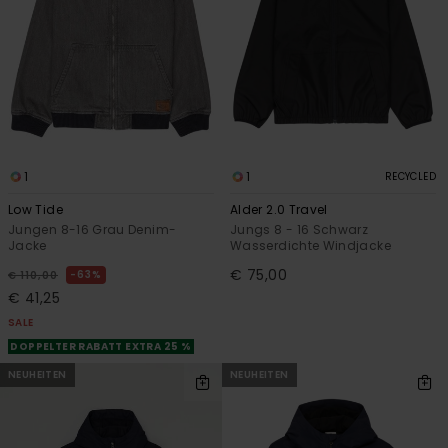
1
1
RECYCLED
Low Tide
Alder 2.0 Travel
Jungen 8-16 Grau Denim-
Jungs 8 - 16 Schwarz
Jacke
Wasserdichte Windjacke
€ 75,00
63%
€ 110,00
€ 41,25
SALE
DOPPELTER RABATT EXTRA 25 %
NEUHEITEN
NEUHEITEN