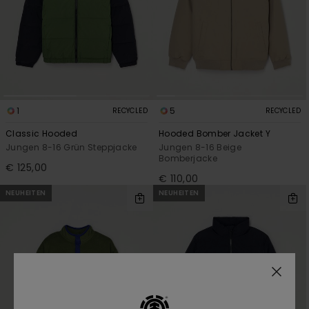
1
5
RECYCLED
RECYCLED
Classic Hooded
Hooded Bomber Jacket Y
Jungen 8-16 Grün Steppjacke
Jungen 8-16 Beige
Bomberjacke
€ 125,00
€ 110,00
NEUHEITEN
NEUHEITEN