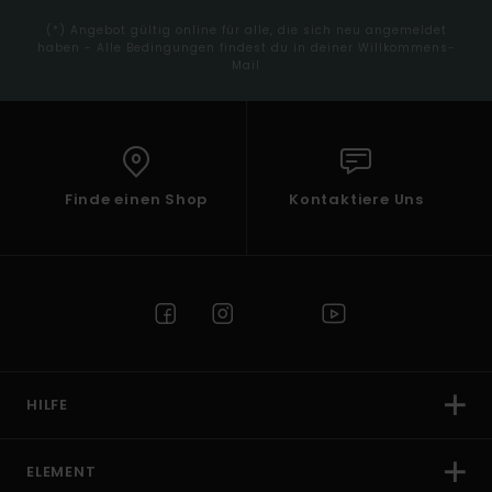
(*) Angebot gültig online für alle, die sich neu angemeldet
haben - Alle Bedingungen findest du in deiner Willkommens-
Mail
Finde einen Shop
Kontaktiere Uns
HILFE
ELEMENT