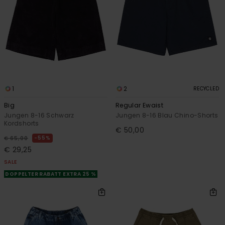
1
2
RECYCLED
Big
Regular Ewaist
Jungen 8-16 Schwarz
Jungen 8-16 Blau Chino-Shorts
Kordshorts
€ 50,00
55%
€ 65,00
€ 29,25
SALE
DOPPELTER RABATT EXTRA 25 %