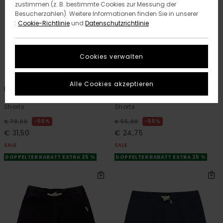
zustimmen (z. B. bestimmte Cookies zur Messung der
Besucherzahlen). Weitere Informationen finden Sie in unserer
:
Cookie-Richtlinie
und
Datenschutzrichtlinie
Cookies verwalten
1
1
RECYCLED
RECYCLED
Alle Cookies akzeptieren
Big
Howland Work 18.9"
Jungen 8-16 Lila Zimmermann-
Jungs 8 - 16 Schwarz Chino-
Shorts
Shorts
55%
55%
€ 70,00
€ 55,00
€ 31,50
€ 24,75
SALE
SALE
DOPPELTER RABATT EXTRA 25 %
DOPPELTER RABATT EXTRA 25 %