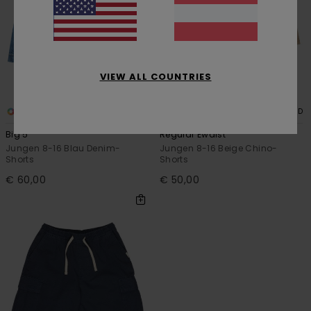
VIEW ALL COUNTRIES
1
2
RECYCLED
RECYCLED
Big 5
Regular Ewaist
Jungen 8-16 Blau Denim-
Jungen 8-16 Beige Chino-
Shorts
Shorts
€ 60,00
€ 50,00