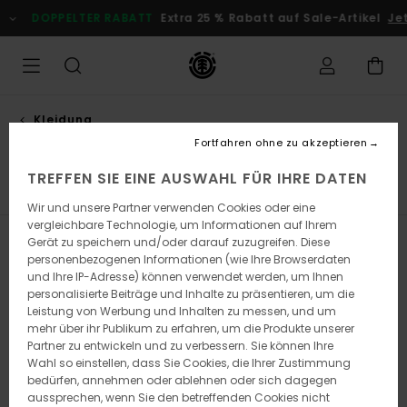
Direkt
DOPPELTER RABATT
Extra 25 % Rabatt auf Sale-Artikel
Jetz
zur
Produkt
Auswahl
springen
Kleidung
Shorts
Fortfahren ohne zu akzeptieren
TREFFEN SIE EINE AUSWAHL FÜR IHRE DATEN
n
Shorts
Hosen
Sweatshirts
Jacken & Mäntel
Al
Wir und unsere Partner verwenden Cookies oder eine
vergleichbare Technologie, um Informationen auf Ihrem
Gerät zu speichern und/oder darauf zuzugreifen. Diese
Filtern & Sortieren
9
Ergebnisse
personenbezogenen Informationen (wie Ihre Browserdaten
und Ihre IP-Adresse) können verwendet werden, um Ihnen
Direkt
Überspringen
personalisierte Beiträge und Inhalte zu präsentieren, um die
zu
und
Leistung von Werbung und Inhalten zu messen, und um
den
filtern
Filterkriterien
nach
mehr über ihr Publikum zu erfahren, um die Produkte unserer
springen
Partner zu entwickeln und zu verbessern. Sie können Ihre
Wahl so einstellen, dass Sie Cookies, die Ihrer Zustimmung
bedürfen, annehmen oder ablehnen oder sich dagegen
aussprechen, wenn Sie den betreffenden Cookies nicht