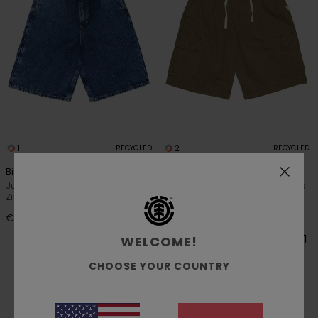
1
2
RECYCLED
RECYCLED
Big
Relax Cargo
Jungen 8-16 Blau
Jungen 8-16 Grün Cargoshorts
Zimmermann-Shorts
€ 65,00
€ 70,00
WELCOME!
CHOOSE YOUR COUNTRY