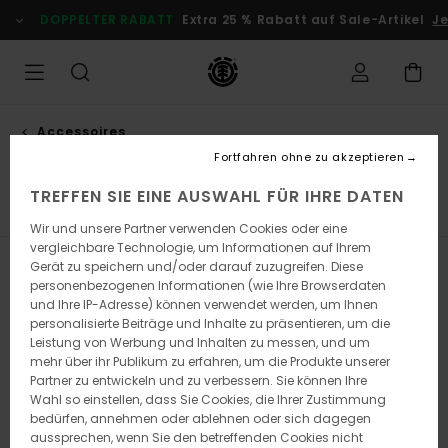
Direkt
DOPPELTER RABATT
Extra 25 % Rabatt auf Sale-Artikel
Jet
zur
Produkt
Auswahl
springen
Accessoires
Hardware
Fortfahren ohne zu akzeptieren
TREFFEN SIE EINE AUSWAHL FÜR IHRE DATEN
Lager
Hardware
Achsen
Rollen
Alle ansehen
Wir und unsere Partner verwenden Cookies oder eine
vergleichbare Technologie, um Informationen auf Ihrem
Gerät zu speichern und/oder darauf zuzugreifen. Diese
Filtern & Sortieren
4
Ergebnisse
personenbezogenen Informationen (wie Ihre Browserdaten
und Ihre IP-Adresse) können verwendet werden, um Ihnen
Direkt
Überspringen
personalisierte Beiträge und Inhalte zu präsentieren, um die
zu
und
Leistung von Werbung und Inhalten zu messen, und um
den
filtern
Filterkriterien
nach
mehr über ihr Publikum zu erfahren, um die Produkte unserer
springen
Partner zu entwickeln und zu verbessern. Sie können Ihre
Wahl so einstellen, dass Sie Cookies, die Ihrer Zustimmung
bedürfen, annehmen oder ablehnen oder sich dagegen
aussprechen, wenn Sie den betreffenden Cookies nicht