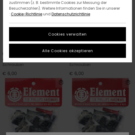
zustimmen (z. B. bestimmte Cookies zur Messung der
Besucherzahlen). Weitere Informationen finden Sie in unserer
:
Cookie-Richtlinie
und
Datenschutzrichtlinie
Cookies verwalten
1
1
Alle Cookies akzeptieren
Element
Element
Unisex Multi Allen Hdwr 7-8 Inch
Unisex Multi Allen Hdwr 1 Inch
Schrauben
Schrauben
€ 6,00
€ 6,00