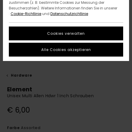
zustimmen (z. B. bestimmte Cookies zur Messung der
Besucherzahlen). Weitere Informationen finden Sie in unserer
:
Cookie-Richtlinie
und
Datenschutzrichtlinie
Cookies verwalten
Alle Cookies akzeptieren
Hardware
Element
Unisex Multi Allen Hdwr 1 Inch Schrauben
€ 6,00
Assorted
Farbe