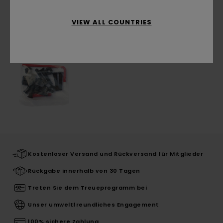
ZULETZT ANGESEHENE ARTIKEL
VIEW ALL COUNTRIES
Kostenloser Versand und Rückversand für Mitglieder
Rückgabe innerhalb von 30 Tagen
Treten Sie dem Treueprogramm bei
Unser umweltfreundliches Engagement
100% sichere Zahlung