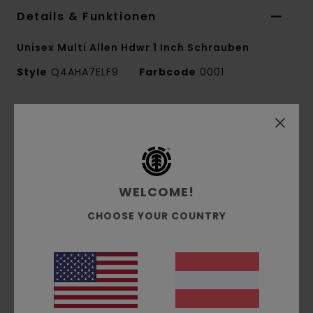
Details & Funktionen
Unisex Multi Allen Hdwr 1 Inch Schrauben
Style
Q4AHA7ELF9
Farbcode
0001
Funktionen
Inklusive 8 schwarzen Schrauben, einer rot
bemalten Schraube
Tool
WELCOME!
Zusammensetzung
[Hauptstoff] 100% Stahl
CHOOSE YOUR COUNTRY
Versand & Rückversand