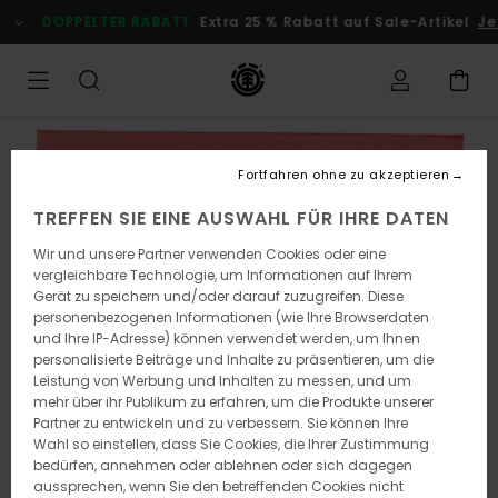
Direkt
DOPPELTER RABATT
Extra 25 % Rabatt auf Sale-Artikel
Jet
zur
Produktinformation
springen
Fortfahren ohne zu akzeptieren
TREFFEN SIE EINE AUSWAHL FÜR IHRE DATEN
Wir und unsere Partner verwenden Cookies oder eine
vergleichbare Technologie, um Informationen auf Ihrem
Gerät zu speichern und/oder darauf zuzugreifen. Diese
personenbezogenen Informationen (wie Ihre Browserdaten
und Ihre IP-Adresse) können verwendet werden, um Ihnen
personalisierte Beiträge und Inhalte zu präsentieren, um die
Leistung von Werbung und Inhalten zu messen, und um
mehr über ihr Publikum zu erfahren, um die Produkte unserer
Partner zu entwickeln und zu verbessern. Sie können Ihre
Wahl so einstellen, dass Sie Cookies, die Ihrer Zustimmung
bedürfen, annehmen oder ablehnen oder sich dagegen
aussprechen, wenn Sie den betreffenden Cookies nicht