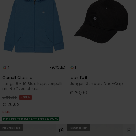
4
1
RECYCLED
Cornell Classic
Icon Twill
Jungs 8 - 16 Blau Kapuzenpulli
Jungen Schwarz Dad-Cap
mit Reißverschluss
€ 20,00
63%
€ 55,00
€ 20,62
SALE
DOPPELTER RABATT EXTRA 25 %
NEUHEITEN
NEUHEITEN