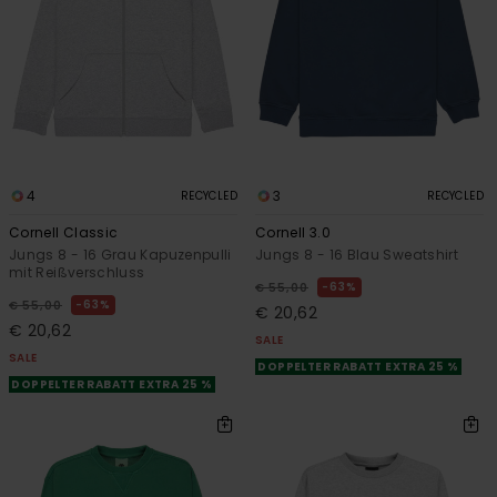
4
3
RECYCLED
RECYCLED
Cornell Classic
Cornell 3.0
Jungs 8 - 16 Grau Kapuzenpulli
Jungs 8 - 16 Blau Sweatshirt
mit Reißverschluss
63%
€ 55,00
63%
€ 55,00
€ 20,62
€ 20,62
SALE
SALE
DOPPELTER RABATT EXTRA 25 %
DOPPELTER RABATT EXTRA 25 %