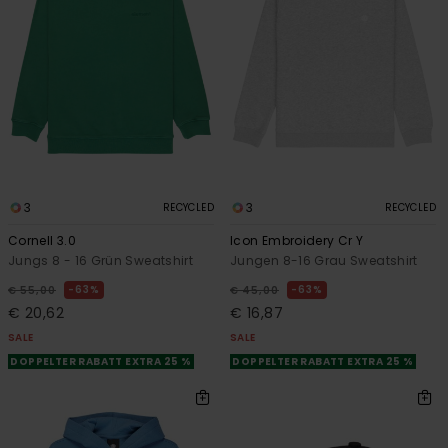
3
3
RECYCLED
RECYCLED
Cornell 3.0
Icon Embroidery Cr Y
Jungs 8 - 16 Grün Sweatshirt
Jungen 8-16 Grau Sweatshirt
63%
63%
€ 55,00
€ 45,00
€ 20,62
€ 16,87
SALE
SALE
DOPPELTER RABATT EXTRA 25 %
DOPPELTER RABATT EXTRA 25 %