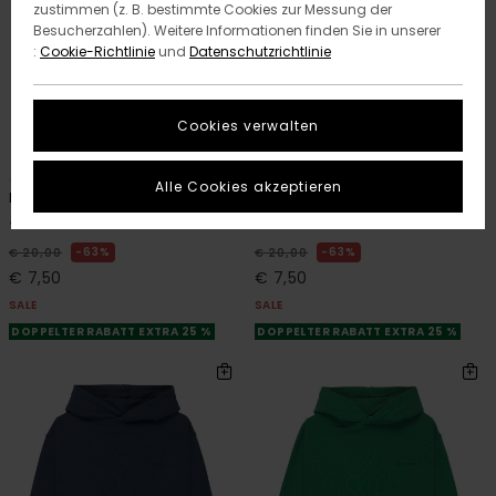
zustimmen (z. B. bestimmte Cookies zur Messung der
Besucherzahlen). Weitere Informationen finden Sie in unserer
:
Cookie-Richtlinie
und
Datenschutzrichtlinie
Cookies verwalten
4
4
ORGANIC COTTON
ORGANIC COTTON
Alle Cookies akzeptieren
Icon Label Pocket Y
Icon Label Pocket Y
Jungen 8-16 Grün T-Shirt
Jungen 8-16 Blau T-Shirt
63%
63%
€ 20,00
€ 20,00
€ 7,50
€ 7,50
SALE
SALE
DOPPELTER RABATT EXTRA 25 %
DOPPELTER RABATT EXTRA 25 %