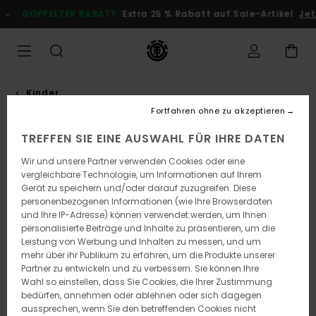
Direkt
PELTER RABATT
Extra 25 % Rabatt auf Sale-Artikel
Jetzt Spare
zur
Produkt
Auswahl
springen
Kinder
Collections
Fortfahren ohne zu akzeptieren
TREFFEN SIE EINE AUSWAHL FÜR IHRE DATEN
Element x Timber!
Element x Floor
Icon
Wir und unsere Partner verwenden Cookies oder eine
vergleichbare Technologie, um Informationen auf Ihrem
Gerät zu speichern und/oder darauf zuzugreifen. Diese
Filtern & Sortieren
105
Ergebnisse
personenbezogenen Informationen (wie Ihre Browserdaten
und Ihre IP-Adresse) können verwendet werden, um Ihnen
Direkt
Überspringen
personalisierte Beiträge und Inhalte zu präsentieren, um die
zu
und
Leistung von Werbung und Inhalten zu messen, und um
den
filtern
Filterkriterien
nach
mehr über ihr Publikum zu erfahren, um die Produkte unserer
springen
Partner zu entwickeln und zu verbessern. Sie können Ihre
Wahl so einstellen, dass Sie Cookies, die Ihrer Zustimmung
bedürfen, annehmen oder ablehnen oder sich dagegen
aussprechen, wenn Sie den betreffenden Cookies nicht