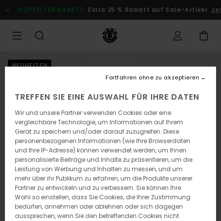
Direkt
DOPPELTER RABATT
Extra 25 % Rabatt auf Sale-Artikel
Jetz
zur
Produktinformation
springen
NEUHEITEN
Fortfahren ohne zu akzeptieren
TREFFEN SIE EINE AUSWAHL FÜR IHRE DATEN
Wir und unsere Partner verwenden Cookies oder eine
vergleichbare Technologie, um Informationen auf Ihrem
Gerät zu speichern und/oder darauf zuzugreifen. Diese
personenbezogenen Informationen (wie Ihre Browserdaten
und Ihre IP-Adresse) können verwendet werden, um Ihnen
personalisierte Beiträge und Inhalte zu präsentieren, um die
Leistung von Werbung und Inhalten zu messen, und um
mehr über ihr Publikum zu erfahren, um die Produkte unserer
Partner zu entwickeln und zu verbessern. Sie können Ihre
Wahl so einstellen, dass Sie Cookies, die Ihrer Zustimmung
bedürfen, annehmen oder ablehnen oder sich dagegen
aussprechen, wenn Sie den betreffenden Cookies nicht