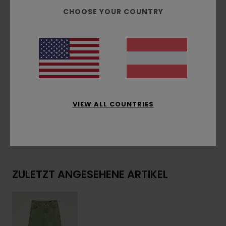
Verstellbarer Elastikbund
CHOOSE YOUR COUNTRY
Seitliche Eingrifftaschen mit versteckter
Münztasche
Aufgesetzte Gesäßtaschen
Doppelter Icon-Patch am hinteren Bund
Zusammensetzung
[Hauptstoff] 70 % Baumwolle,
30 % recycelte Baumwolle
VIEW ALL COUNTRIES
Versand & Rückversand
ZULETZT ANGESEHENE ARTIKEL