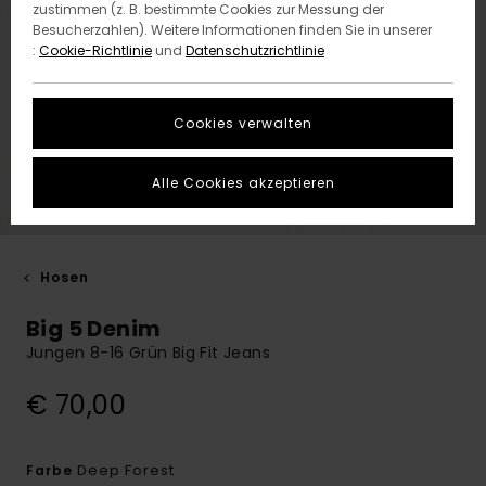
zustimmen (z. B. bestimmte Cookies zur Messung der
Besucherzahlen). Weitere Informationen finden Sie in unserer
:
Cookie-Richtlinie
und
Datenschutzrichtlinie
Cookies verwalten
Alle Cookies akzeptieren
Hosen
Big 5 Denim
Jungen 8-16 Grün Big Fit Jeans
€ 70,00
Deep Forest
Farbe