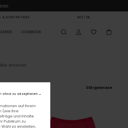
aren
E & KONTAKTIERE
GESCHENKKARTE
AUT / DE
SHOPS
BOARDS
LOOKBOOK
Alle ansehen
30
Ergebnisse
n ohne zu akzeptieren
rmationen auf Ihrem
 (wie Ihre
iträge und Inhalte
hr Publikum zu
 Wahl so einstellen,