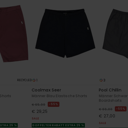
1
3
RECYCLED
Coolmax Seer
Pool Chillin
Shorts
Männer Blau Elastische Shorts
Männer Schwarz
Boardshorts
55%
€ 65,00
55%
€ 60,00
€ 29,25
€ 27,00
SALE
SALE
XTRA 25 %
DOPPELTER RABATT EXTRA 25 %