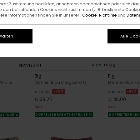
e Ihrer Zustimmung bedürfen, annehmen oder ablehnen oder sich da
 den betreffenden Cookies nicht zustimmen (z. B. bestimmte Cooki
re Informationen finden Sie in unserer :
Cookie-Richtlinie
und
Datens
walten
Alle Cook
1
2
RECYCLED
RECYCLED
Big
Big
Männer Blau Cargoshorts
Männer Blau Ko
Shorts
55%
63%
€ 85,00
€ 80,00
€ 38,25
€ 30,00
SALE
SALE
DOPPELTER RABATT EXTRA 25 %
DOPPELTER RABA
XTRA 25 %