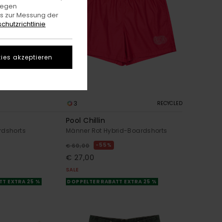
gegen
es zur Messung der
chutzrichtlinie
ies akzeptieren
3
RECYCLED
Pool Chillin
rdshorts
Männer Rot Hybrid-Boardshorts
55%
€ 60,00
€ 27,00
SALE
TT EXTRA 25 %
DOPPELTER RABATT EXTRA 25 %