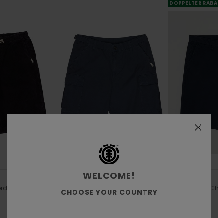
DOPPELTER RABA
4
5
RECYCLED
WELCOME!
Legion 21"
Regular
rdshorts
Männer Blau Cargo-Shorts
Männer Blau Ch
CHOOSE YOUR COUNTRY
€ 75,00
€ 60,00