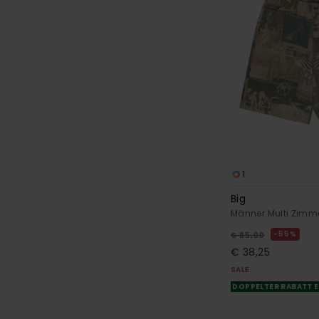
1
Big
Männer Multi Zim
55%
€ 85,00
€ 38,25
SALE
DOPPELTER RABATT E