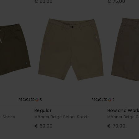
€ 60,00
€ 75,00
5
2
RECYCLED
RECYCLED
Regular
Howland Work 
-Shorts
Männer Beige Chino-Shorts
Männer Beige C
€ 60,00
€ 70,00