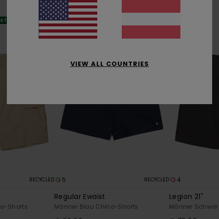
XTRA 25 %
VIEW ALL COUNTRIES
5
4
RECYCLED
RECYCLED
Regular Ewaist
Legion 21"
o-Shorts
Männer Blau Chino-Shorts
Männer Schwar