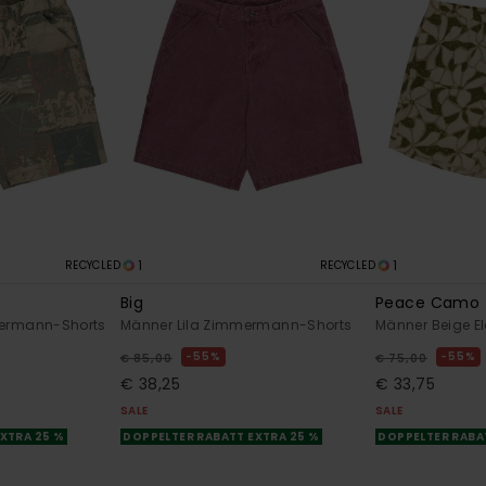
1
1
RECYCLED
RECYCLED
Big
Peace Camo
mermann-Shorts
Männer Lila Zimmermann-Shorts
Männer Beige El
55%
55%
€ 85,00
€ 75,00
€ 38,25
€ 33,75
SALE
SALE
XTRA 25 %
DOPPELTER RABATT EXTRA 25 %
DOPPELTER RABA