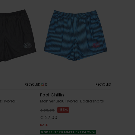
3
RECYCLED
RECYCLED
Pool Chillin
 Hybrid-
Männer Blau Hybrid-Boardshorts
55%
€ 60,00
€ 27,00
SALE
DOPPELTER RABATT EXTRA 25 %