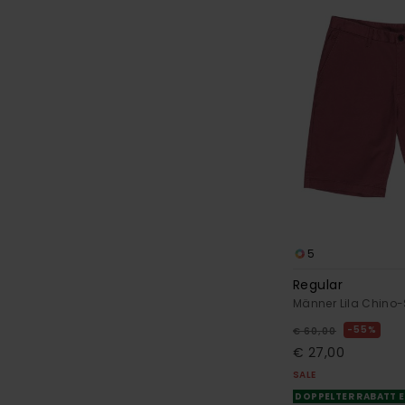
5
Regular
Männer Lila Chino-
55%
€ 60,00
€ 27,00
SALE
DOPPELTER RABATT E