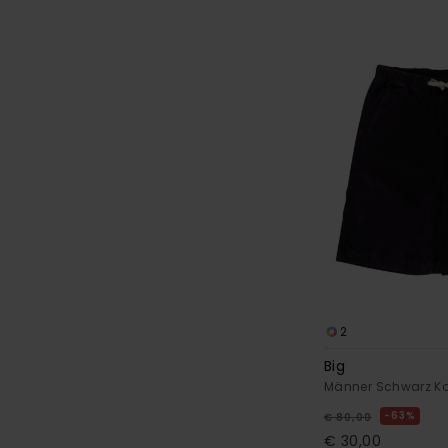
2
Big
Männer Schwarz Ko
63%
€ 80,00
€ 30,00