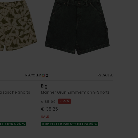
2
RECYCLED
RECYCLED
Big
astische Shorts
Männer Grün Zimmermann-Shorts
55%
€ 85,00
€ 38,25
SALE
TT EXTRA 25 %
DOPPELTER RABATT EXTRA 25 %