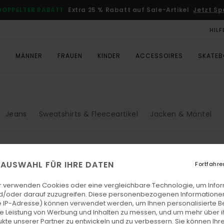
DOPPELTER RABATT
Extra 25 % Rabatt auf Sale-Artikel
Jetzt Sp
HILF
T
MÄNNER
FRAUEN
KINDER
ACCESSOIRES
SKATE
Jeans
Sweatshirts & Fleeceartikel
Jacken & Mäntel
E AUSWAHL FÜR IHRE DATEN
Fortfahre
r verwenden Cookies oder eine vergleichbare Technologie, um Info
d/oder darauf zuzugreifen. Diese personenbezogenen Informationen
 IP-Adresse) können verwendet werden, um Ihnen personalisierte Be
ie Leistung von Werbung und Inhalten zu messen, und um mehr über i
kte unserer Partner zu entwickeln und zu verbessern. Sie können Ihre