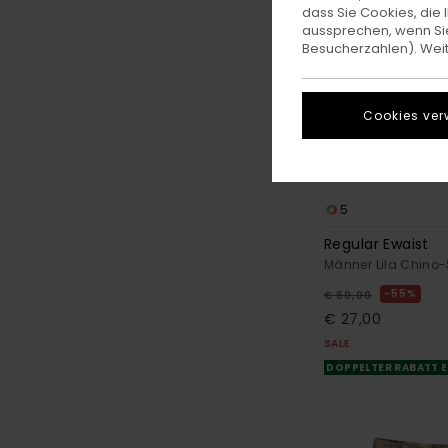
dass Sie Cookies, di
aussprechen, wenn Sie
Besucherzahlen). Weite
Cookies ver
5
Regular Ewaist
Männer Lila Chino-
55%
€ 60,00
€ 27,00
SALE
DOPPELTER RABATT E