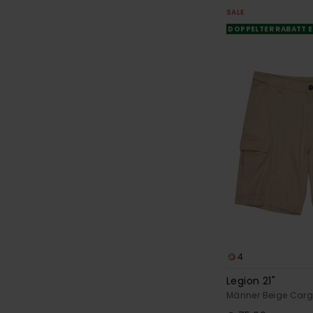
SALE
DOPPELTER RABATT E
4
Legion 21"
Männer Beige Carg