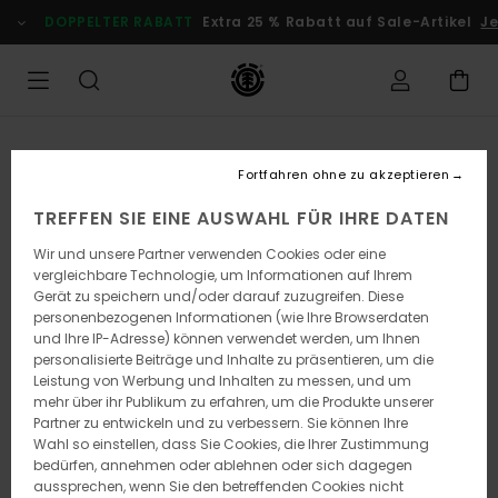
Direkt
DOPPELTER RABATT
Extra 25 % Rabatt auf Sale-Artikel
Jet
zur
Produktinformation
springen
Fortfahren ohne zu akzeptieren
TREFFEN SIE EINE AUSWAHL FÜR IHRE DATEN
Wir und unsere Partner verwenden Cookies oder eine
vergleichbare Technologie, um Informationen auf Ihrem
Gerät zu speichern und/oder darauf zuzugreifen. Diese
personenbezogenen Informationen (wie Ihre Browserdaten
und Ihre IP-Adresse) können verwendet werden, um Ihnen
personalisierte Beiträge und Inhalte zu präsentieren, um die
Leistung von Werbung und Inhalten zu messen, und um
mehr über ihr Publikum zu erfahren, um die Produkte unserer
Partner zu entwickeln und zu verbessern. Sie können Ihre
Wahl so einstellen, dass Sie Cookies, die Ihrer Zustimmung
bedürfen, annehmen oder ablehnen oder sich dagegen
aussprechen, wenn Sie den betreffenden Cookies nicht