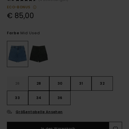
ECO-BONUS
€ 85,00
Mid Used
Farbe
26
28
30
31
32
33
34
36
Größentabelle Ansehen
In den Warenkorb