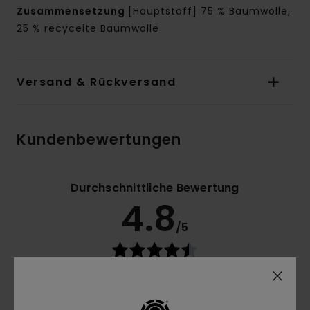
Zusammensetzung
[Hauptstoff] 75 % Baumwolle,
25 % recycelte Baumwolle
Versand & Rückversand
Kundenbewertungen
Durchschnittliche Bewertung
4.8
/5
basierend auf
4 verifizierten Bewertungen
seit März
2026
0% unserer Kunden empfehlen dieses Produkt