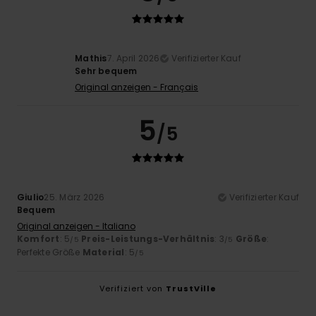
Mathis
7. April 2026
Verifizierter Kauf
Sehr bequem
Original anzeigen - Français
5
/5
Giulio
25. März 2026
Verifizierter Kauf
Bequem
Original anzeigen - Italiano
Komfort
: 5
Preis-Leistungs-Verhältnis
: 3
Größe
:
/5
/5
Perfekte Größe
Material
: 5
/5
Verifiziert von
TrustVille