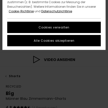
zustimmen (z. B. bestimmte Cookies zur Messung der
Besucherzahlen). Weitere Informationen finden Sie in unserer
:
Cookie-Richtlinie
und
Datenschutzrichtlinie
Cookies verwalten
Alle Cookies akzeptieren
VIDEO ANSEHEN
Shorts
RECYCLED
Big
Männer Blau Zimmermann-Shorts
4.8
(4 Bewertungen)