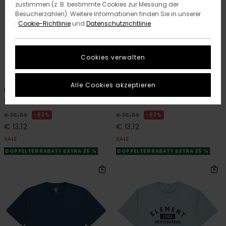
zustimmen (z. B. bestimmte Cookies zur Messung der
Besucherzahlen). Weitere Informationen finden Sie in unserer
:
Cookie-Richtlinie
und
Datenschutzrichtlinie
Cookies verwalten
1
2
ORGANIC COTTON
ORGANIC COTTON
Alle Cookies akzeptieren
Home Team
Pool Draining
Männer Grün T-Shirt
Männer Schwarz T-Shirt
63%
63%
€ 35,00
€ 35,00
€ 13,12
€ 13,12
SALE
SALE
DOPPELTER RABATT EXTRA 25 %
DOPPELTER RABATT EXTRA 25 %