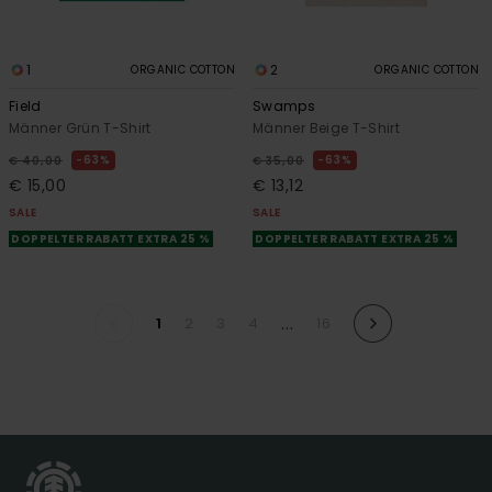
1
2
ORGANIC COTTON
ORGANIC COTTON
Field
Swamps
Männer Grün T-Shirt
Männer Beige T-Shirt
63%
63%
€ 40,00
€ 35,00
€ 15,00
€ 13,12
SALE
SALE
DOPPELTER RABATT EXTRA 25 %
DOPPELTER RABATT EXTRA 25 %
...
1
2
3
4
16