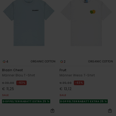
4
2
ORGANIC COTTON
ORGANIC COTTON
Blazin Chest
Fruit
Männer Blau T-Shirt
Männer Weiss T-Shirt
63%
63%
€ 30,00
€ 35,00
€ 11,25
€ 13,12
SALE
SALE
DOPPELTER RABATT EXTRA 25 %
DOPPELTER RABATT EXTRA 25 %