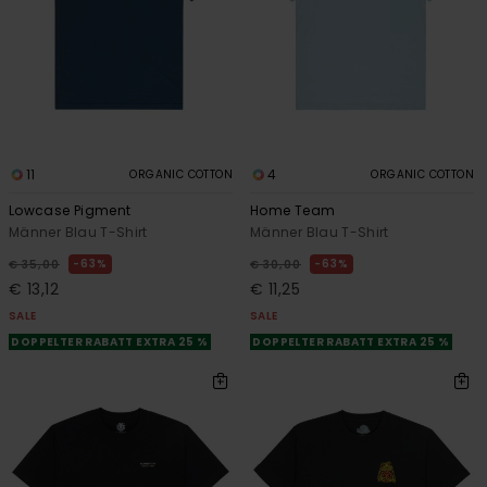
11
4
ORGANIC COTTON
ORGANIC COTTON
Lowcase Pigment
Home Team
Männer Blau T-Shirt
Männer Blau T-Shirt
63%
63%
€ 35,00
€ 30,00
€ 13,12
€ 11,25
SALE
SALE
DOPPELTER RABATT EXTRA 25 %
DOPPELTER RABATT EXTRA 25 %