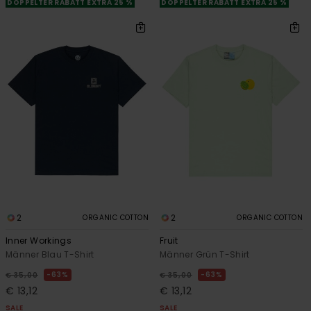
DOPPELTER RABATT EXTRA 25 %
DOPPELTER RABATT EXTRA 25 %
2
2
ORGANIC COTTON
ORGANIC COTTON
Inner Workings
Fruit
Männer Blau T-Shirt
Männer Grün T-Shirt
63%
63%
€ 35,00
€ 35,00
€ 13,12
€ 13,12
SALE
SALE