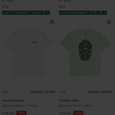
€ 11,25
€ 16,87
SALE
SALE
DOPPELTER RABATT EXTRA 25 %
DOPPELTER RABATT EXTRA 25 %
2
2
ORGANIC COTTON
ORGANIC COTTON
Future Nature
Timber Orbit
Männer Weiss T-Shirt
Männer Grün T-Shirt
63%
63%
€ 35,00
€ 35,00