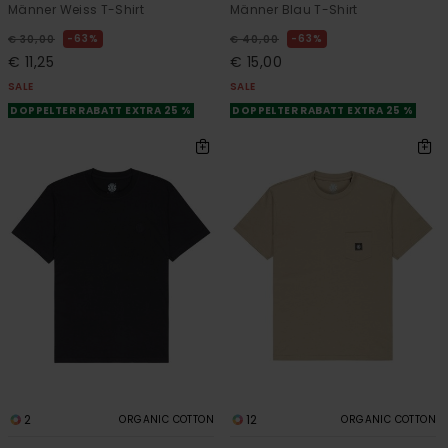
Männer Weiss T-Shirt
Männer Blau T-Shirt
63%
63%
€ 30,00
€ 40,00
€ 11,25
€ 15,00
SALE
SALE
DOPPELTER RABATT EXTRA 25 %
DOPPELTER RABATT EXTRA 25 %
2
12
ORGANIC COTTON
ORGANIC COTTON