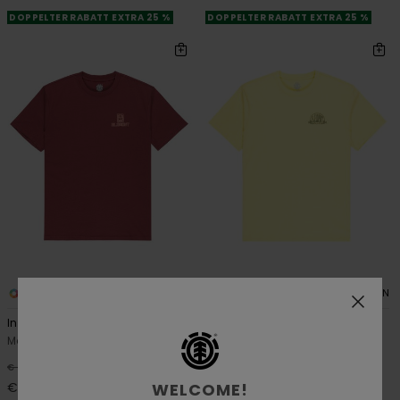
DOPPELTER RABATT EXTRA 25 %
DOPPELTER RABATT EXTRA 25 %
2
2
ORGANIC COTTON
ORGANIC COTTON
Inner Workings
Spinner
Männer Lila T-Shirt
Männer Gelb T-Shirt
63%
63%
€ 35,00
€ 35,00
WELCOME!
€ 13,12
€ 13,12