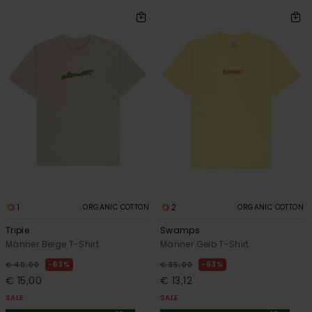
1
2
ORGANIC COTTON
ORGANIC COTTON
Triple
Swamps
Männer Beige T-Shirt
Männer Gelb T-Shirt
63%
63%
€ 40,00
€ 35,00
€ 15,00
€ 13,12
SALE
SALE