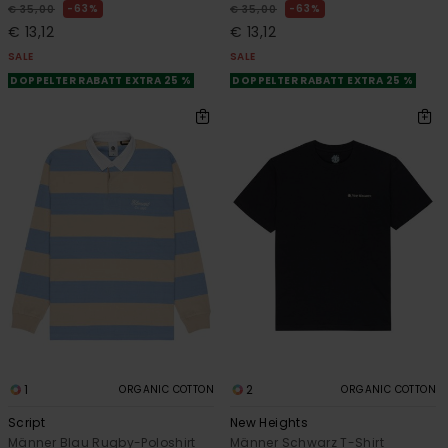
63%
63%
€ 35,00
€ 35,00
€ 13,12
€ 13,12
SALE
SALE
DOPPELTER RABATT EXTRA 25 %
DOPPELTER RABATT EXTRA 25 %
1
2
ORGANIC COTTON
ORGANIC COTTON
Script
New Heights
Männer Blau Rugby-Poloshirt
Männer Schwarz T-Shirt