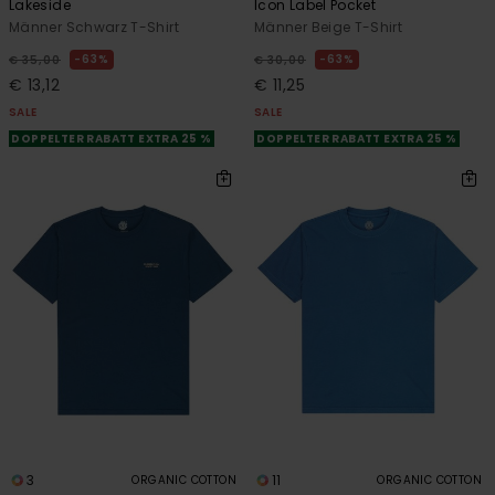
Lakeside
Icon Label Pocket
Männer Schwarz T-Shirt
Männer Beige T-Shirt
63%
63%
€ 35,00
€ 30,00
€ 13,12
€ 11,25
SALE
SALE
DOPPELTER RABATT EXTRA 25 %
DOPPELTER RABATT EXTRA 25 %
3
11
ORGANIC COTTON
ORGANIC COTTON