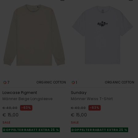
7
1
ORGANIC COTTON
ORGANIC COTTON
Lowcase Pigment
Sunday
Männer Beige Longsleeve
Männer Weiss T-Shirt
63%
63%
€ 40,00
€ 40,00
€ 15,00
€ 15,00
SALE
SALE
DOPPELTER RABATT EXTRA 25 %
DOPPELTER RABATT EXTRA 25 %