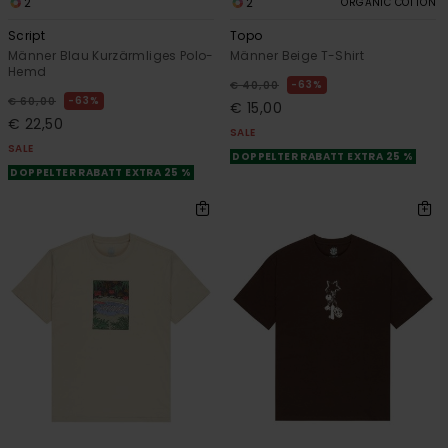
2
2
ORGANIC COTTON
Script
Topo
Männer Blau Kurzärmliges Polo-
Männer Beige T-Shirt
Hemd
63%
€ 40,00
63%
€ 60,00
€ 15,00
€ 22,50
SALE
SALE
DOPPELTER RABATT EXTRA 25 %
DOPPELTER RABATT EXTRA 25 %