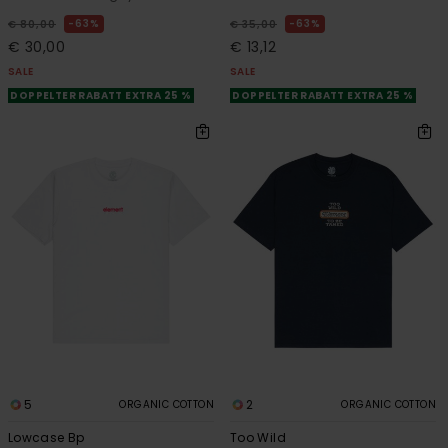
63%
63%
€ 80,00
€ 35,00
€ 30,00
€ 13,12
SALE
SALE
DOPPELTER RABATT EXTRA 25 %
DOPPELTER RABATT EXTRA 25 %
5
2
ORGANIC COTTON
ORGANIC COTTON
Lowcase Bp
Too Wild