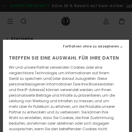
Direkt
PPELTER RABATT
Extra 25 % Rabatt auf Sale-Artikel
Jetzt Spar
zur
Produkt
Auswahl
springen
Startseite
Männer
Fortfahren ohne zu akzeptieren
TREFFEN SIE EINE AUSWAHL FÜR IHRE DATEN
Kleidung
Schuhe
Collections
Wir und unsere Partner verwenden Cookies oder eine
vergleichbare Technologie, um Informationen auf Ihrem
Gerät zu speichern und/oder darauf zuzugreifen. Diese
Filtern & Sortieren
767
Ergebnisse
personenbezogenen Informationen (wie Ihre Browserdaten
und Ihre IP-Adresse) können verwendet werden, um Ihnen
Direkt
Überspringen
personalisierte Beiträge und Inhalte zu präsentieren, um die
zu
und
Leistung von Werbung und Inhalten zu messen, und um
den
filtern
Filterkriterien
nach
mehr über ihr Publikum zu erfahren, um die Produkte unserer
springen
Partner zu entwickeln und zu verbessern. Sie können Ihre
Wahl so einstellen, dass Sie Cookies, die Ihrer Zustimmung
bedürfen, annehmen oder ablehnen oder sich dagegen
aussprechen, wenn Sie den betreffenden Cookies nicht