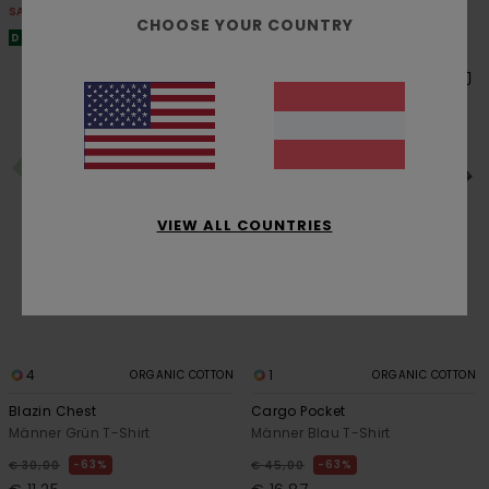
SALE
SALE
CHOOSE YOUR COUNTRY
DOPPELTER RABATT EXTRA 25 %
DOPPELTER RABATT EXTRA 25 %
VIEW ALL COUNTRIES
4
1
ORGANIC COTTON
ORGANIC COTTON
Blazin Chest
Cargo Pocket
Männer Grün T-Shirt
Männer Blau T-Shirt
63%
63%
€ 30,00
€ 45,00