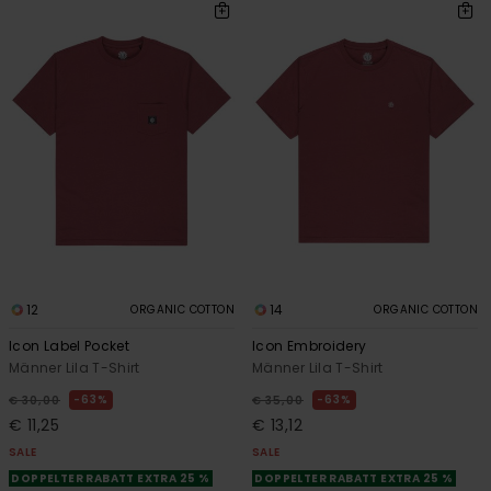
12
14
ORGANIC COTTON
ORGANIC COTTON
Icon Label Pocket
Icon Embroidery
Männer Lila T-Shirt
Männer Lila T-Shirt
63%
63%
€ 30,00
€ 35,00
€ 11,25
€ 13,12
SALE
SALE
DOPPELTER RABATT EXTRA 25 %
DOPPELTER RABATT EXTRA 25 %