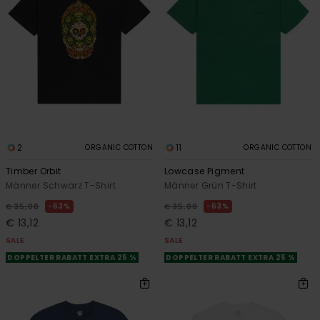
2
11
ORGANIC COTTON
ORGANIC COTTON
Timber Orbit
Lowcase Pigment
Männer Schwarz T-Shirt
Männer Grün T-Shirt
63%
63%
€ 35,00
€ 35,00
€ 13,12
€ 13,12
SALE
SALE
DOPPELTER RABATT EXTRA 25 %
DOPPELTER RABATT EXTRA 25 %