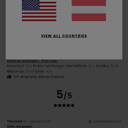
Ich empfehle dieses Produkt
5
/5
VIEW ALL COUNTRIES
Caroline
15. Februar 2026
Verifizierter Kauf
Oh, super!
Original anzeigen - Français
Komfort
: 5
Preis-Leistungs-Verhältnis
: 5
Größe
: Groß
/5
/5
Material
: 5
Farbe
: 4
/5
/5
Ich empfehle dieses Produkt
5
/5
Thomas
26. Jänner 2026
Verifizierter Kauf
Sehr bequem