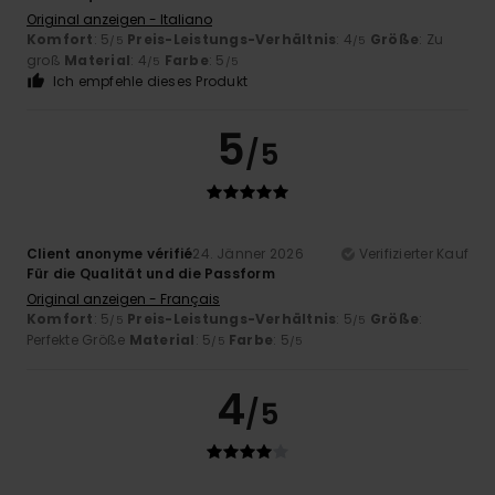
Original anzeigen - Italiano
Komfort
: 5
Preis-Leistungs-Verhältnis
: 4
Größe
: Zu
/5
/5
groß
Material
: 4
Farbe
: 5
/5
/5
Ich empfehle dieses Produkt
5
/5
Client anonyme vérifié
24. Jänner 2026
Verifizierter Kauf
Für die Qualität und die Passform
Original anzeigen - Français
Komfort
: 5
Preis-Leistungs-Verhältnis
: 5
Größe
:
/5
/5
Perfekte Größe
Material
: 5
Farbe
: 5
/5
/5
4
/5