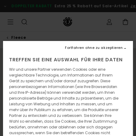
Direkt
DOPPELTER RABATT
Extra 25 % Rabatt auf Sale-Artikel
Jetzt
zur
Produktinformation
springen
Fleece
Fortfahren ohne zu akzeptieren
NEUHEITEN
TREFFEN SIE EINE AUSWAHL FÜR IHRE DATEN
Wir und unsere Partner verwenden Cookies oder eine
vergleichbare Technologie, um Informationen auf Ihrem
Gerät zu speichern und/oder darauf zuzugreifen. Diese
personenbezogenen Informationen (wie Ihre Browserdaten
und Ihre IP-Adresse) können verwendet werden, um Ihnen
personalisierte Beiträge und Inhalte zu präsentieren, um die
Leistung von Werbung und Inhalten zu messen, und um
mehr über ihr Publikum zu erfahren, um die Produkte unserer
Partner zu entwickeln und zu verbessern. Sie können Ihre
Wahl so einstellen, dass Sie Cookies, die Ihrer Zustimmung
bedürfen, annehmen oder ablehnen oder sich dagegen
aussprechen, wenn Sie den betreffenden Cookies nicht