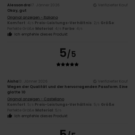
Alessandra
17. Jänner 2026
Verifizierter Kauf
Okay, gut
Original anzeigen - Italiano
Komfort
: 4
Preis-Leistungs-Verhältnis
: 2
Größe
:
/5
/5
Perfekte Größe
Material
: 4
Farbe
: 4
/5
/5
Ich empfehle dieses Produkt
5
/5
Aisha
13. Jänner 2026
Verifizierter Kauf
Wegen der Qualität und der hervorragenden Passform. Eine
glatte 10
Original anzeigen - Castellano
Komfort
: 5
Preis-Leistungs-Verhältnis
: 5
Größe
:
/5
/5
Perfekte Größe
Material
: 5
/5
Ich empfehle dieses Produkt
5