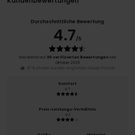
Kundenbewertungen
Durchschnittliche Bewertung
4.7
/5
basierend auf
30 verifizierten Bewertungen
seit
Oktober 2025
87% unserer Kunden empfehlen dieses Produkt
Komfort
4.7
Preis-Leistungs-Verhältnis
4.1
Größe
Material