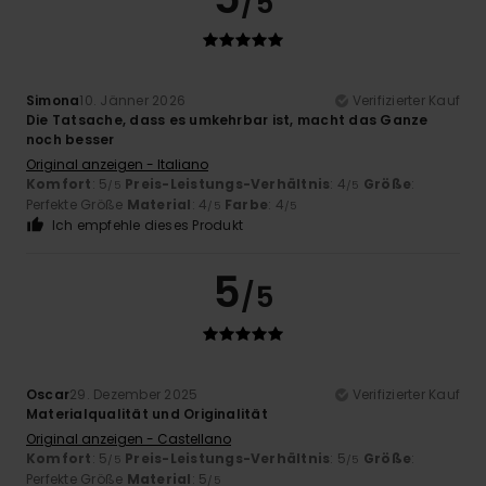
/5
Simona
10. Jänner 2026
Verifizierter Kauf
Die Tatsache, dass es umkehrbar ist, macht das Ganze
noch besser
Original anzeigen - Italiano
Komfort
: 5
Preis-Leistungs-Verhältnis
: 4
Größe
:
/5
/5
Perfekte Größe
Material
: 4
Farbe
: 4
/5
/5
Ich empfehle dieses Produkt
5
/5
Oscar
29. Dezember 2025
Verifizierter Kauf
Materialqualität und Originalität
Original anzeigen - Castellano
Komfort
: 5
Preis-Leistungs-Verhältnis
: 5
Größe
:
/5
/5
Perfekte Größe
Material
: 5
/5