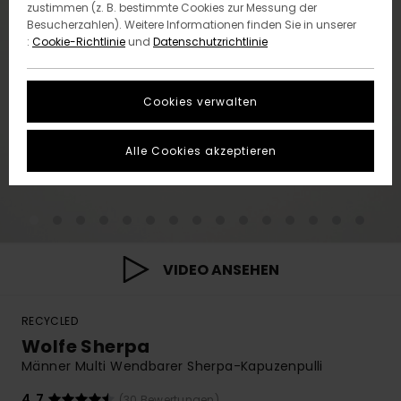
zustimmen (z. B. bestimmte Cookies zur Messung der
Besucherzahlen). Weitere Informationen finden Sie in unserer
:
Cookie-Richtlinie
und
Datenschutzrichtlinie
Cookies verwalten
Alle Cookies akzeptieren
VIDEO ANSEHEN
RECYCLED
Wolfe Sherpa
Männer Multi Wendbarer Sherpa-Kapuzenpulli
4.7
(30 Bewertungen)