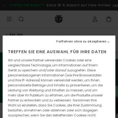
Direkt
DOPPELTER RABATT
Extra 25 % Rabatt auf Sale-Artikel
Jet
zur
Produkt
Auswahl
springen
Für Ihn
Unsere lieblings-geschenke
Fortfahren ohne zu akzeptieren
TREFFEN SIE EINE AUSWAHL FÜR IHRE DATEN
Wir und unsere Partner verwenden Cookies oder eine
Mehr Action in der festlichen Jahreszeit gefällig? Lass
vergleichbare Technologie, um Informationen auf Ihrem
dich von unserer Auswahl an Hardgoods, Kleidung und
Gerät zu speichern und/oder darauf zuzugreifen. Diese
Accessoires leiten und biete deinen Liebsten das Beste
personenbezogenen Informationen (wie Ihre Browserdaten
von Element.
und Ihre IP-Adresse) können verwendet werden, um Ihnen
personalisierte Beiträge und Inhalte zu präsentieren, um die
Leistung von Werbung und Inhalten zu messen, und um
mehr über ihr Publikum zu erfahren, um die Produkte unserer
Partner zu entwickeln und zu verbessern. Sie können Ihre
Wahl so einstellen, dass Sie Cookies, die Ihrer Zustimmung
bedürfen, annehmen oder ablehnen oder sich dagegen
aussprechen, wenn Sie den betreffenden Cookies nicht