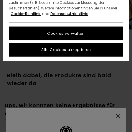
zustimmen (z. B. bestimmte Cookies zur Messung der
Besucherzahlen). Weitere Informationen finden Sie in unserer
:
Cookie-Richtlinie
und
Datenschutzrichtlinie
Cookies verwalten
Unsere Lieblings-Geschenke
Für die Nikolaussocke
Alle Cookies akzeptieren
Bleib dabei, die Produkte sind bald
wieder da
Ups, wir konnten keine Ergebnisse für
deine Suche finden.
Kein Problem! Versuche es mit anderen Begriffen oder stöbere in
unseren Kategorien, um zu finden, was du suchst.