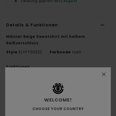
Lieferung geplant ab
12 August
Details & Funktionen
Männer Beige Sweatshirt mit halbem
Reißverschluss
Style
ELYFT00222
Farbcode
tze0
Funktionen
Stoff:
Cordstoff aus 100 % recyceltem
Polyester mit bonded Fleece, 360 g/m²)
Passform:
Regular Fit
WELCOME!
Innen angeraut
1/4-Reißverschluss
CHOOSE YOUR COUNTRY
Stickerei auf der Brust