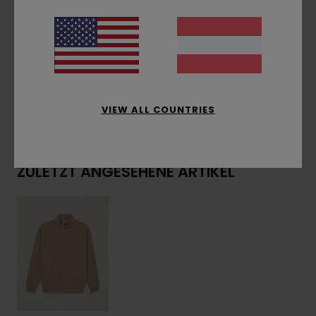
Seitliches Flag-Label
Zusammensetzung
[Hauptstoff] 100 % recyceltes
Polyester
VIEW ALL COUNTRIES
Versand & Rückversand
ZULETZT ANGESEHENE ARTIKEL