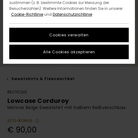
zustimmen (z. B. bestimmte Cookies zur Messung der
Besucherzahlen). Weitere Informationen finden Sie in unserer
:
Cookie-Richtlinie
und
Datenschutzrichtlinie
Cookies verwalten
Alle Cookies akzeptieren
Sweatshirts & Fleeceartikel
RECYCLED
Lowcase Corduroy
Männer Beige Sweatshirt mit halbem Reißverschluss
ECO-BONUS
€ 90,00