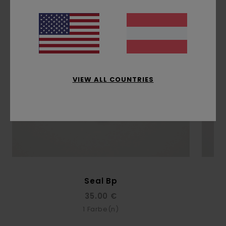
VIEW ALL COUNTRIES
Seal Bp
35.00 €
1
Farbe(n)