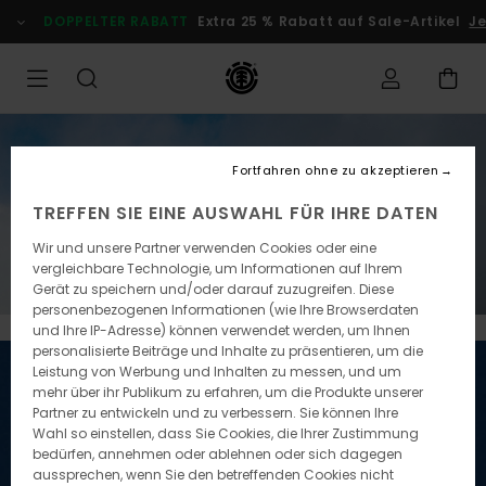
DOPPELTER RABATT
Extra 25 % Rabatt auf Sale-Artikel
Jetzt 
DOPPELTER RABATT
Fortfahren ohne zu akzeptieren
Extra 25 % Rabatt auf Sale-Artikel
TREFFEN SIE EINE AUSWAHL FÜR IHRE DATEN
Wir und unsere Partner verwenden Cookies oder eine
Jetzt Sparen
vergleichbare Technologie, um Informationen auf Ihrem
Gerät zu speichern und/oder darauf zuzugreifen. Diese
personenbezogenen Informationen (wie Ihre Browserdaten
und Ihre IP-Adresse) können verwendet werden, um Ihnen
personalisierte Beiträge und Inhalte zu präsentieren, um die
Leistung von Werbung und Inhalten zu messen, und um
mehr über ihr Publikum zu erfahren, um die Produkte unserer
Partner zu entwickeln und zu verbessern. Sie können Ihre
Wahl so einstellen, dass Sie Cookies, die Ihrer Zustimmung
bedürfen, annehmen oder ablehnen oder sich dagegen
aussprechen, wenn Sie den betreffenden Cookies nicht