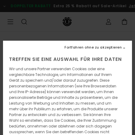
Zum
DOPPELTER RABATT
Extra 25 % Rabatt auf Sale-Artikel
Jetzt S
Inhalt
springen
UBER UNS
Fortfahren ohne zu akzeptieren
TREFFEN SIE EINE AUSWAHL FÜR IHRE DATEN
Wir und unsere Partner verwenden Cookies oder eine
vergleichbare Technologie, um Informationen auf Ihrem
Gerät zu speichern und/oder darauf zuzugreifen. Diese
personenbezogenen Informationen (wie Ihre Browserdaten
und Ihre IP-Adresse) können verwendet werden, um Ihnen
personalisierte Beiträge und Inhalte zu präsentieren, um die
Leistung von Werbung und Inhalten zu messen, und um
mehr über ihr Publikum zu erfahren, um die Produkte unserer
Partner zu entwickeln und zu verbessern. Sie können Ihre
Wahl so einstellen, dass Sie Cookies, die Ihrer Zustimmung
bedürfen, annehmen oder ablehnen oder sich dagegen
aussprechen, wenn Sie den betreffenden Cookies nicht
UNSERE WURZELN