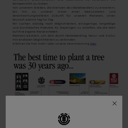
Rampenlicht zu rücken.
Von unserem Streben, die Grenzen des Skateboardens zu erweitern,
bis hin zu unserer Vision einer bewussteren und
verantwortungsvolleren Zukunft für unseren Planeten, unser
Wunsch wächst Tag für Tag.
Wir suchen ständig nach Möglichkeiten, einzigartige, langlebige
und durchdachte Produkte für diejenigen zu schaffen, die die Welt
auf ihre eigene Weise erleben.
Element existiert, um dich durch Skateboarding, Natur und Kultur
mit endlosen Möglichkeiten zu verbinden.
Erfahren Sie hier mehr über unsere Verantwortung
hier
.