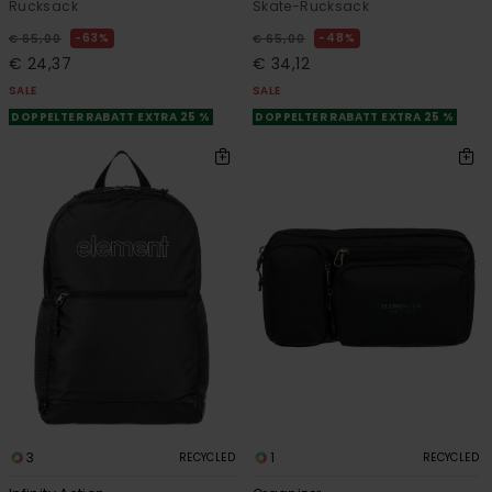
Rucksack
Skate-Rucksack
63%
48%
€ 65,00
€ 65,00
€ 24,37
€ 34,12
SALE
SALE
DOPPELTER RABATT EXTRA 25 %
DOPPELTER RABATT EXTRA 25 %
3
1
RECYCLED
RECYCLED