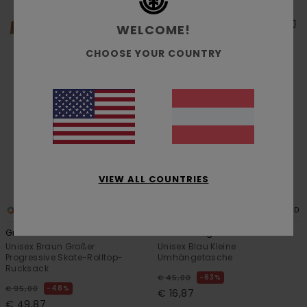
WELCOME!
CHOOSE YOUR COUNTRY
VIEW ALL COUNTRIES
2
3
RECYCLED
RECYCLED
Ground Skate
Partner Sling
Unisex Braun Großer
Unisex Blau Kleine
Progressive Skate-Rolltop-
Umhängetasche
Rucksack
63%
€ 45,00
48%
€ 95,00
€ 16,87
€ 49,87