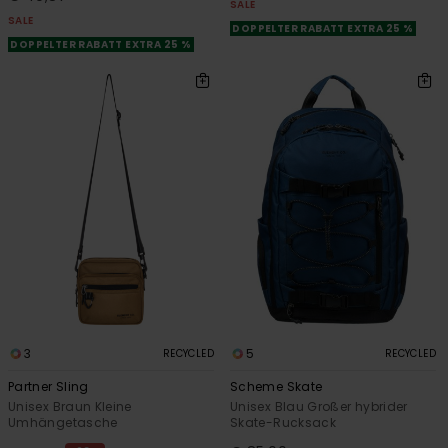
SALE
SALE
DOPPELTER RABATT EXTRA 25 %
DOPPELTER RABATT EXTRA 25 %
3
5
RECYCLED
RECYCLED
Partner Sling
Scheme Skate
Unisex Braun Kleine
Unisex Blau Großer hybrider
Umhängetasche
Skate-Rucksack