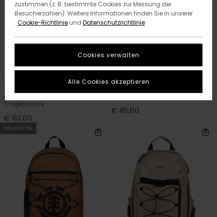
zustimmen (z. B. bestimmte Cookies zur Messung der
Besucherzahlen). Weitere Informationen finden Sie in unserer
:
Cookie-Richtlinie
und
Datenschutzrichtlinie
Cookies verwalten
2
2
RECYCLED
Alle Cookies akzeptieren
2-Way Laptop 25L
Roll-Top 28-35L
Männer Grün Große
Männer Beige Großer Rucksack
Tragetasche
€ 85,00
€ 60,00
NEUHEITEN