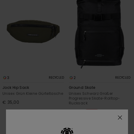
3
2
RECYCLED
RECYCLED
Jock Hip Sack
Ground Skate
Unisex Grün Kleine Gürteltasche
Unisex Schwarz Großer
Progressive Skate-Rolltop-
€ 35,00
Rucksack
48%
€ 95,00
€ 49,87
SALE
DOPPELTER RABATT EXTRA 25 %