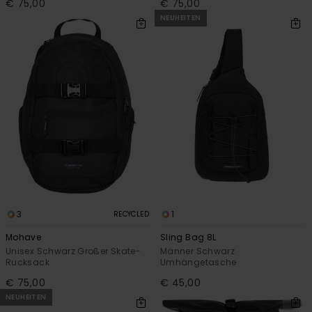
€ 75,00
€ 75,00
NEUHEITEN
3
1
RECYCLED
Mohave
Sling Bag 8L
Unisex Schwarz Großer Skate-
Männer Schwarz
Rucksack
Umhängetasche
€ 75,00
€ 45,00
NEUHEITEN