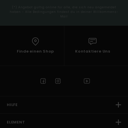
(*) Angebot gültig online für alle, die sich neu angemeldet
haben - Alle Bedingungen findest du in deiner Willkommens-
Mail
Finde einen Shop
Kontaktiere Uns
HILFE
ELEMENT