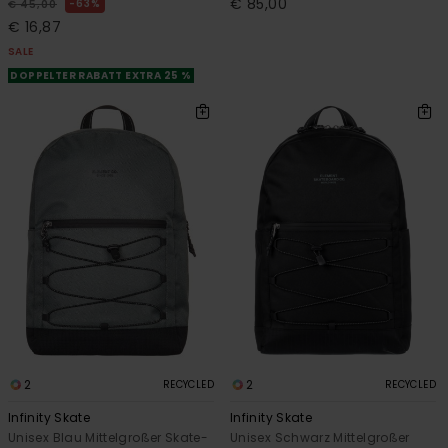
€ 85,00
63%
€ 45,00
€ 16,87
SALE
DOPPELTER RABATT EXTRA 25 %
2
2
RECYCLED
RECYCLED
Infinity Skate
Infinity Skate
Unisex Blau Mittelgroßer Skate-
Unisex Schwarz Mittelgroßer