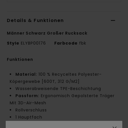
Details & Funktionen
Männer Schwarz Großer Rucksack
Style
ELYBP00176
Farbcode
fbk
Funktionen
Material:
100 % Recyceltes Polyester-
Köpergewebe [600T, 312 G/M2]
Wasserabweisende TPE-Beschichtung
Passform:
Ergonomisch Gepolsterte Träger
Mit 3D-Air-Mesh
Rollverschluss
1 Hauptfach
Großes Frontfach mit Reißverschluss