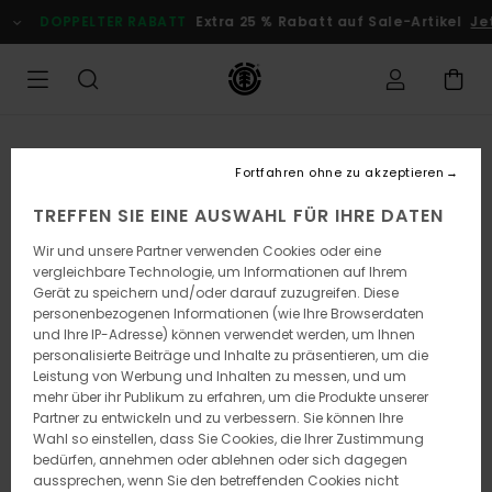
Direkt
DOPPELTER RABATT
Extra 25 % Rabatt auf Sale-Artikel
Jetz
zur
Produktinformation
springen
Fortfahren ohne zu akzeptieren
TREFFEN SIE EINE AUSWAHL FÜR IHRE DATEN
Wir und unsere Partner verwenden Cookies oder eine
vergleichbare Technologie, um Informationen auf Ihrem
Gerät zu speichern und/oder darauf zuzugreifen. Diese
personenbezogenen Informationen (wie Ihre Browserdaten
und Ihre IP-Adresse) können verwendet werden, um Ihnen
personalisierte Beiträge und Inhalte zu präsentieren, um die
Leistung von Werbung und Inhalten zu messen, und um
mehr über ihr Publikum zu erfahren, um die Produkte unserer
Partner zu entwickeln und zu verbessern. Sie können Ihre
Wahl so einstellen, dass Sie Cookies, die Ihrer Zustimmung
bedürfen, annehmen oder ablehnen oder sich dagegen
aussprechen, wenn Sie den betreffenden Cookies nicht