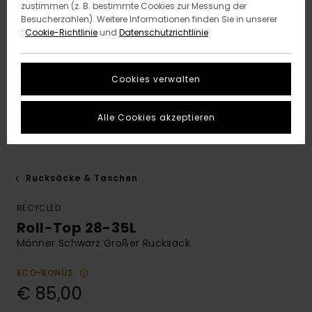
zustimmen (z. B. bestimmte Cookies zur Messung der
Besucherzahlen). Weitere Informationen finden Sie in unserer
:
Cookie-Richtlinie
und
Datenschutzrichtlinie
Cookies verwalten
Alle Cookies akzeptieren
Rucksäcke & Taschen
RECYCLED
Roll-Top 28-35L
Männer Schwarz Großer Rucksack
ECO-BONUS
€ 85,00