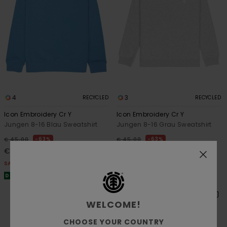
4
3
RECYCLED
RECYCLED
Icon Embroidery Cr Y
Icon Embroidery Cr Y
Jungen 8-16 Blau Sweatshirt
Jungen 8-16 Grau Sweatshirt
63%
63%
€ 45,00
€ 45,00
€ 16,87
€ 16,87
SALE
SALE
DOPPELTER RABATT EXTRA 25 %
DOPPELTER RABATT EXTRA 25 %
WELCOME!
CHOOSE YOUR COUNTRY