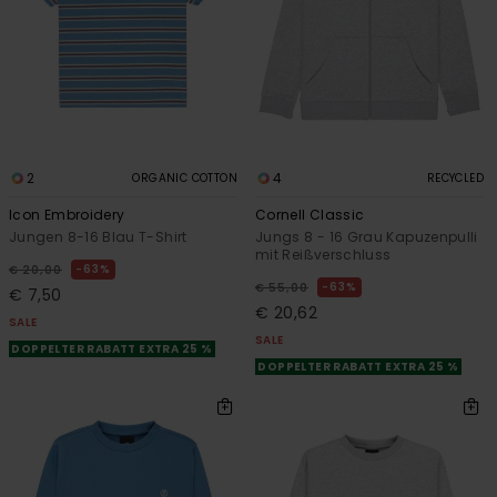
2
4
ORGANIC COTTON
RECYCLED
Icon Embroidery
Cornell Classic
Jungen 8-16 Blau T-Shirt
Jungs 8 - 16 Grau Kapuzenpulli
mit Reißverschluss
63%
€ 20,00
63%
€ 55,00
€ 7,50
€ 20,62
SALE
SALE
DOPPELTER RABATT EXTRA 25 %
DOPPELTER RABATT EXTRA 25 %