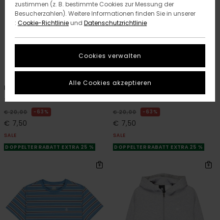
zustimmen (z. B. bestimmte Cookies zur Messung der
Besucherzahlen). Weitere Informationen finden Sie in unserer
:
Cookie-Richtlinie
und
Datenschutzrichtlinie
Cookies verwalten
4
4
ORGANIC COTTON
ORGANIC COTTON
Alle Cookies akzeptieren
Icon Label Pocket Y
Icon Label Pocket Y
Jungen 8-16 Grün T-Shirt
Jungen 8-16 Blau T-Shirt
63%
63%
€ 20,00
€ 20,00
€ 7,50
€ 7,50
SALE
SALE
DOPPELTER RABATT EXTRA 25 %
DOPPELTER RABATT EXTRA 25 %