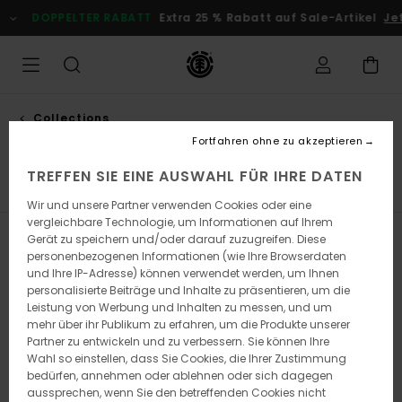
Direkt
DOPPELTER RABATT
Extra 25 % Rabatt auf Sale-Artikel
Jetz
zur
Produkt
Auswahl
springen
Collections
Icon
Fortfahren ohne zu akzeptieren
TREFFEN SIE EINE AUSWAHL FÜR IHRE DATEN
Element x Timber!
Element x Floor
Icon
Wir und unsere Partner verwenden Cookies oder eine
vergleichbare Technologie, um Informationen auf Ihrem
Gerät zu speichern und/oder darauf zuzugreifen. Diese
Filtern & Sortieren
10
Ergebnisse
personenbezogenen Informationen (wie Ihre Browserdaten
und Ihre IP-Adresse) können verwendet werden, um Ihnen
Direkt
Überspringen
personalisierte Beiträge und Inhalte zu präsentieren, um die
zu
und
Leistung von Werbung und Inhalten zu messen, und um
den
filtern
Filterkriterien
nach
mehr über ihr Publikum zu erfahren, um die Produkte unserer
springen
Partner zu entwickeln und zu verbessern. Sie können Ihre
Wahl so einstellen, dass Sie Cookies, die Ihrer Zustimmung
bedürfen, annehmen oder ablehnen oder sich dagegen
aussprechen, wenn Sie den betreffenden Cookies nicht