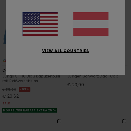
VIEW ALL COUNTRIES
4
1
RECYCLED
Cornell Classic
Icon Twill
Jungs 8 - 16 Blau Kapuzenpulli
Jungen Schwarz Dad-Cap
mit Reißverschluss
€ 20,00
63%
€ 55,00
€ 20,62
SALE
DOPPELTER RABATT EXTRA 25 %