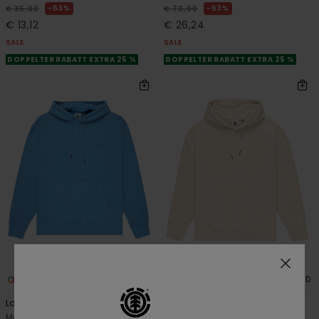
63%
63%
€ 35,00
€ 70,00
€ 13,12
€ 26,24
SALE
SALE
DOPPELTER RABATT EXTRA 25 %
DOPPELTER RABATT EXTRA 25 %
9
9
RECYCLED
RECYCLED
Lowcase Pigment
Lowcase Pigment
Männer Blau Kapuzenpulli
Männer Beige Kapuzenpulli