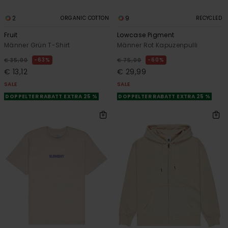
2
9
ORGANIC COTTON
RECYCLED
Fruit
Lowcase Pigment
Männer Grün T-Shirt
Männer Rot Kapuzenpulli
63%
60%
€ 35,00
€ 75,00
€ 13,12
€ 29,99
SALE
SALE
DOPPELTER RABATT EXTRA 25 %
DOPPELTER RABATT EXTRA 25 %