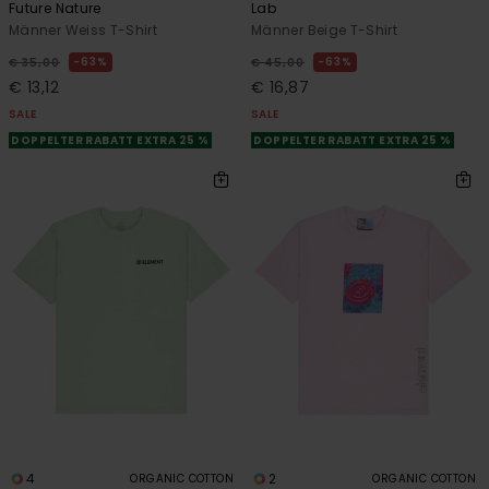
Future Nature
Lab
Männer Weiss T-Shirt
Männer Beige T-Shirt
63%
63%
€ 35,00
€ 45,00
€ 13,12
€ 16,87
SALE
SALE
DOPPELTER RABATT EXTRA 25 %
DOPPELTER RABATT EXTRA 25 %
4
2
ORGANIC COTTON
ORGANIC COTTON