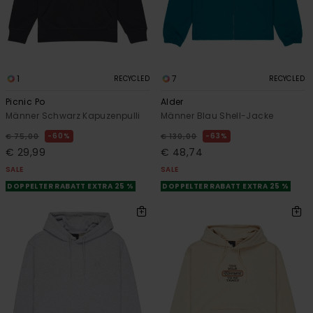
1
7
RECYCLED
RECYCLED
Picnic Po
Alder
Männer Schwarz Kapuzenpulli
Männer Blau Shell-Jacke
60%
63%
€ 75,00
€ 130,00
€ 29,99
€ 48,74
SALE
SALE
DOPPELTER RABATT EXTRA 25 %
DOPPELTER RABATT EXTRA 25 %