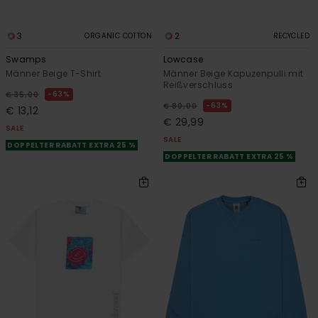
3
2
ORGANIC COTTON
RECYCLED
Swamps
Lowcase
Männer Beige T-Shirt
Männer Beige Kapuzenpulli mit
Reißverschluss
63%
€ 35,00
63%
€ 80,00
€ 13,12
€ 29,99
SALE
SALE
DOPPELTER RABATT EXTRA 25 %
DOPPELTER RABATT EXTRA 25 %