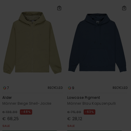
7
9
RECYCLED
RECYCLED
Alder
Lowcase Pigment
Männer Beige Shell-Jacke
Männer Blau Kapuzenpulli
48%
63%
€ 130,00
€ 75,00
€ 68,25
€ 28,12
SALE
SALE