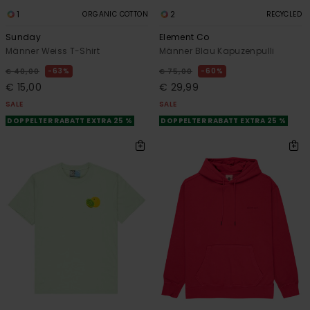
1
2
ORGANIC COTTON
RECYCLED
Sunday
Element Co
Männer Weiss T-Shirt
Männer Blau Kapuzenpulli
63%
60%
€ 40,00
€ 75,00
€ 15,00
€ 29,99
SALE
SALE
DOPPELTER RABATT EXTRA 25 %
DOPPELTER RABATT EXTRA 25 %