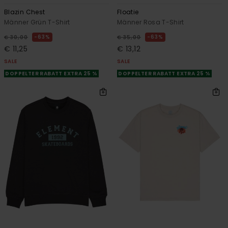
Blazin Chest
Floatie
Männer Grün T-Shirt
Männer Rosa T-Shirt
63%
63%
€ 30,00
€ 35,00
€ 11,25
€ 13,12
SALE
SALE
DOPPELTER RABATT EXTRA 25 %
DOPPELTER RABATT EXTRA 25 %