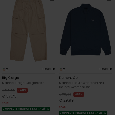
2
2
RECYCLED
RECYCLED
Big Cargo
Element Co
Männer Beige Cargohose
Männer Blau Sweatshirt mit
Halbreißverschluss
48%
€ 110,00
60%
€ 75,00
€ 57,75
€ 29,99
SALE
SALE
DOPPELTER RABATT EXTRA 25 %
DOPPELTER RABATT EXTRA 25 %