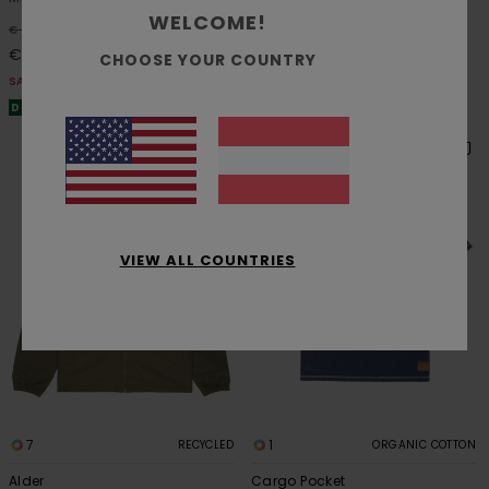
WELCOME!
63%
60%
€ 75,00
€ 75,00
€ 28,12
€ 29,99
CHOOSE YOUR COUNTRY
SALE
SALE
DOPPELTER RABATT EXTRA 25 %
DOPPELTER RABATT EXTRA 25 %
VIEW ALL COUNTRIES
7
1
RECYCLED
ORGANIC COTTON
Alder
Cargo Pocket