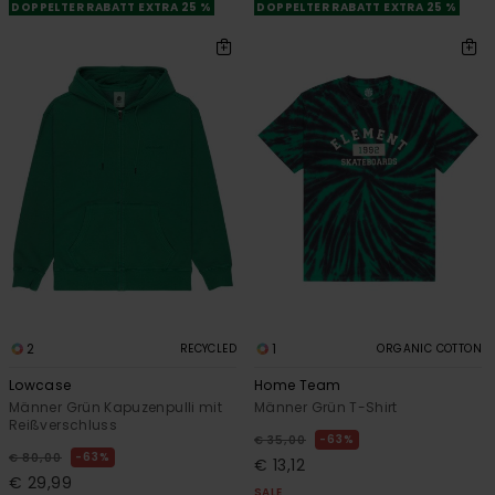
DOPPELTER RABATT EXTRA 25 %
DOPPELTER RABATT EXTRA 25 %
2
1
RECYCLED
ORGANIC COTTON
Lowcase
Home Team
Männer Grün Kapuzenpulli mit
Männer Grün T-Shirt
Reißverschluss
63%
€ 35,00
63%
€ 80,00
€ 13,12
€ 29,99
SALE