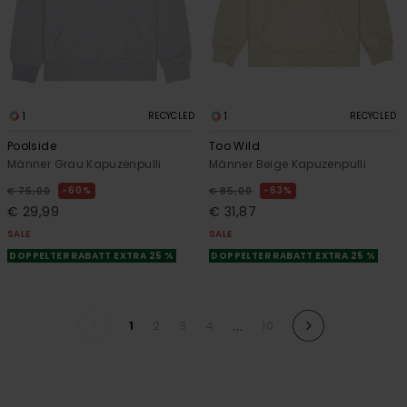
1
1
RECYCLED
RECYCLED
Poolside
Too Wild
Männer Grau Kapuzenpulli
Männer Beige Kapuzenpulli
60%
63%
€ 75,00
€ 85,00
€ 29,99
€ 31,87
SALE
SALE
DOPPELTER RABATT EXTRA 25 %
DOPPELTER RABATT EXTRA 25 %
...
1
2
3
4
10