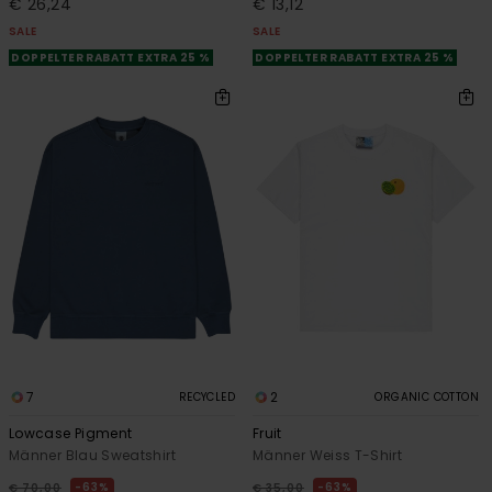
€ 26,24
€ 13,12
SALE
SALE
DOPPELTER RABATT EXTRA 25 %
DOPPELTER RABATT EXTRA 25 %
7
2
RECYCLED
ORGANIC COTTON
Lowcase Pigment
Fruit
Männer Blau Sweatshirt
Männer Weiss T-Shirt
63%
63%
€ 70,00
€ 35,00