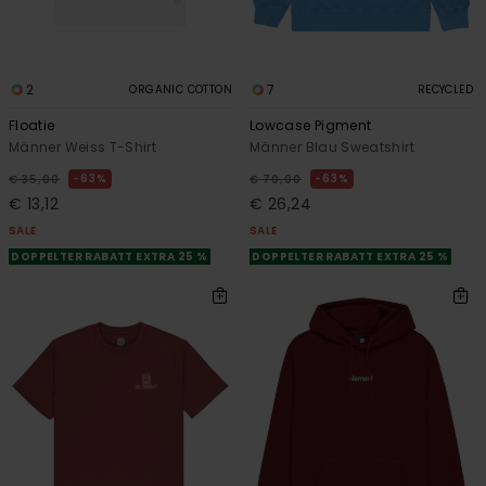
2
7
ORGANIC COTTON
RECYCLED
Floatie
Lowcase Pigment
Männer Weiss T-Shirt
Männer Blau Sweatshirt
63%
63%
€ 35,00
€ 70,00
€ 13,12
€ 26,24
SALE
SALE
DOPPELTER RABATT EXTRA 25 %
DOPPELTER RABATT EXTRA 25 %