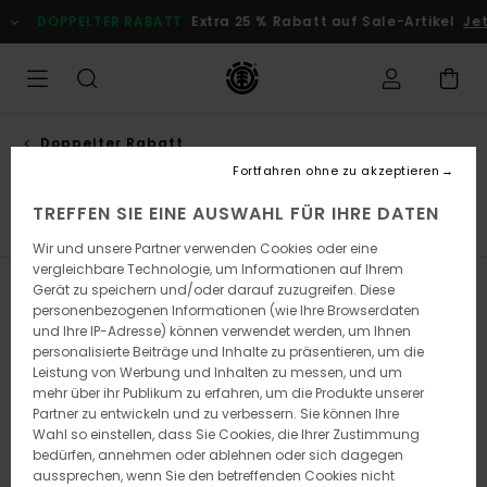
Direkt
PELTER RABATT
Extra 25 % Rabatt auf Sale-Artikel
Jetzt Spare
zur
Produkt
Auswahl
springen
Doppelter Rabatt
Sale männer
Fortfahren ohne zu akzeptieren
TREFFEN SIE EINE AUSWAHL FÜR IHRE DATEN
hen
Socken
Gürtel & Portemonnaies
Alle ansehen
Wir und unsere Partner verwenden Cookies oder eine
vergleichbare Technologie, um Informationen auf Ihrem
Gerät zu speichern und/oder darauf zuzugreifen. Diese
Filtern & Sortieren
463
Ergebnisse
personenbezogenen Informationen (wie Ihre Browserdaten
und Ihre IP-Adresse) können verwendet werden, um Ihnen
Direkt
Überspringen
personalisierte Beiträge und Inhalte zu präsentieren, um die
zu
und
Leistung von Werbung und Inhalten zu messen, und um
den
filtern
Filterkriterien
nach
mehr über ihr Publikum zu erfahren, um die Produkte unserer
springen
Partner zu entwickeln und zu verbessern. Sie können Ihre
Wahl so einstellen, dass Sie Cookies, die Ihrer Zustimmung
bedürfen, annehmen oder ablehnen oder sich dagegen
aussprechen, wenn Sie den betreffenden Cookies nicht