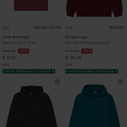
2
4
ORGANIC COTTON
RECYCLED
Inner Workings
Simple Logo
Männer Lila T-Shirt
Männer Rot Kapuzenpulli
63%
63%
€ 35,00
€ 70,00
€ 13,12
€ 26,24
SALE
SALE
DOPPELTER RABATT EXTRA 25 %
DOPPELTER RABATT EXTRA 25 %