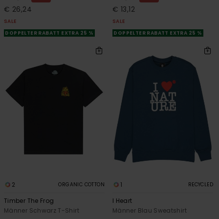
€ 26,24
€ 13,12
SALE
SALE
DOPPELTER RABATT EXTRA 25 %
DOPPELTER RABATT EXTRA 25 %
2
1
ORGANIC COTTON
RECYCLED
Timber The Frog
I Heart
Männer Schwarz T-Shirt
Männer Blau Sweatshirt