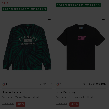
SALE
DOPPELTER RABATT EXTRA 25 %
DOPPELTER RABATT EXTRA 25 %
1
2
RECYCLED
ORGANIC COTTON
Home Team
Pool Draining
Männer Grün Sweatshirt
Männer Schwarz T-Shirt
63%
63%
€ 70,00
€ 35,00