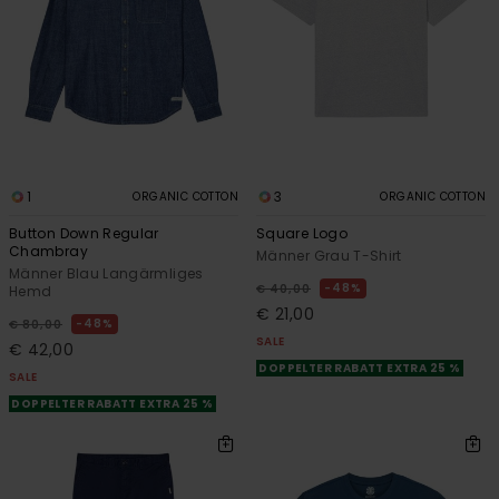
1
3
ORGANIC COTTON
ORGANIC COTTON
Button Down Regular
Square Logo
Chambray
Männer Grau T-Shirt
Männer Blau Langärmliges
48%
€ 40,00
Hemd
€ 21,00
48%
€ 80,00
SALE
€ 42,00
DOPPELTER RABATT EXTRA 25 %
SALE
DOPPELTER RABATT EXTRA 25 %