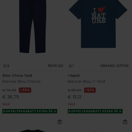
3
1
RECYCLED
ORGANIC COTTON
Slim Chino Twill
I Heart
Männer Blau Chinos
Männer Blau T-Shirt
48%
63%
€ 70,00
€ 35,00
€ 36,75
€ 13,12
SALE
SALE
DOPPELTER RABATT EXTRA 25 %
DOPPELTER RABATT EXTRA 25 %