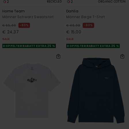
2
2
RECYCLED
ORGANIC COTTON
Home Team
Dahlia
Männer Schwarz Sweatshirt
Männer Beige T-Shirt
63%
63%
€ 65,00
€ 40,00
€ 24,37
€ 15,00
SALE
SALE
DOPPELTER RABATT EXTRA 25 %
DOPPELTER RABATT EXTRA 25 %