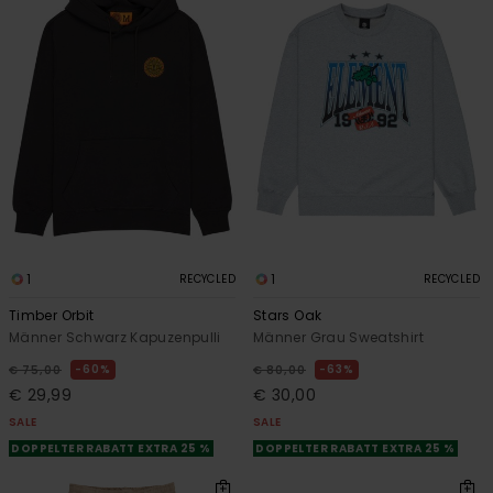
1
1
RECYCLED
RECYCLED
Timber Orbit
Stars Oak
Männer Schwarz Kapuzenpulli
Männer Grau Sweatshirt
60%
63%
€ 75,00
€ 80,00
€ 29,99
€ 30,00
SALE
SALE
DOPPELTER RABATT EXTRA 25 %
DOPPELTER RABATT EXTRA 25 %