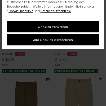
zustimmen (z. B. bestimmte Cookies zur Messung der
Besucherzahlen). Weitere Informationen finden Sie in unserer
:
Cookie-Richtlinie
und
Datenschutzrichtlinie
Cookies verwalten
12
12
ORGANIC COTTON
ORGANIC COTTON
Alle Cookies akzeptieren
Icon Label Pocket
Icon Label Pocket
Männer Blau T-Shirt
Männer Grau T-Shirt
48%
48%
€ 30,00
€ 30,00
€ 15,75
€ 15,75
SALE
SALE
DOPPELTER RABATT EXTRA 25 %
DOPPELTER RABATT EXTRA 25 %