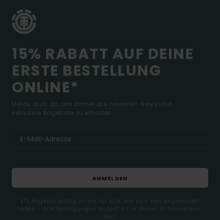
15% RABATT AUF DEINE
ERSTE BESTELLUNG
ONLINE*
Melde dich an, um immer die neuesten News und
exklusive Angebote zu erhalten.
ANMELDEN
(*) Angebot gültig online für alle, die sich neu angemeldet
haben - Alle Bedingungen findest du in deiner Willkommens-
Mail