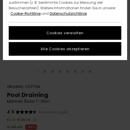
zustimmen (z. B. bestimmte Cookies zur Messung der
Besucherzahlen). Weitere Informationen finden Sie in unserer
:
Cookie-Richtlinie
und
Datenschutzrichtlinie
Cookies verwalten
Alle Cookies akzeptieren
ORGANIC COTTON
Pool Draining
Männer Rosa T-Shirt
4.5
(4 Bewertungen)
ECO-BONUS
€ 35,00
63%