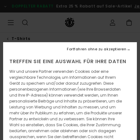
Direkt
DOPPELTER RABATT
Extra 25 % Rabatt auf Sale-Artikel
Je
zur
Produktinformation
springen
T-Shirts
Fortfahren ohne zu akzeptieren
TREFFEN SIE EINE AUSWAHL FÜR IHRE DATEN
Wir und unsere Partner verwenden Cookies oder eine
vergleichbare Technologie, um Informationen auf Ihrem
Gerät zu speichern und/oder darauf zuzugreifen. Diese
personenbezogenen Informationen (wie Ihre Browserdaten
und Ihre IP-Adresse) können verwendet werden, um Ihnen
personalisierte Beiträge und Inhalte zu präsentieren, um die
Leistung von Werbung und Inhalten zu messen, und um
mehr über ihr Publikum zu erfahren, um die Produkte unserer
Partner zu entwickeln und zu verbessern. Sie können Ihre
Wahl so einstellen, dass Sie Cookies, die Ihrer Zustimmung
bedürfen, annehmen oder ablehnen oder sich dagegen
aussprechen, wenn Sie den betreffenden Cookies nicht