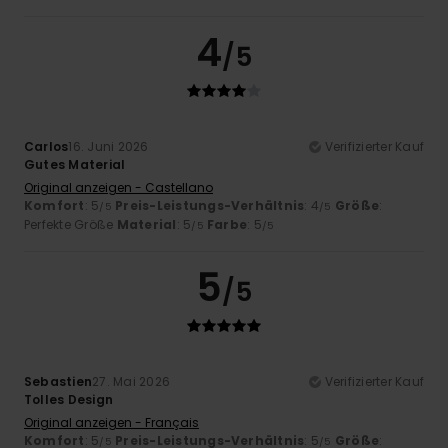
4
/5
Carlos
16. Juni 2026
Verifizierter Kauf
Gutes Material
Original anzeigen - Castellano
Komfort
: 5
Preis-Leistungs-Verhältnis
: 4
Größe
:
/5
/5
Perfekte Größe
Material
: 5
Farbe
: 5
/5
/5
5
/5
Sebastien
27. Mai 2026
Verifizierter Kauf
Tolles Design
Original anzeigen - Français
Komfort
: 5
Preis-Leistungs-Verhältnis
: 5
Größe
:
/5
/5