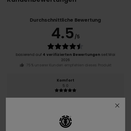
Durchschnittliche Bewertung
4.5
/5
basierend auf
4 verifizierten Bewertungen
seit Mai
2026
75% unserer Kunden empfehlen dieses Produkt
Komfort
5.0
Preis-Leistungs-Verhältnis
4.3
Größe
Material