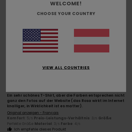
WELCOME!
4.5
Zu klein
Zu groß
CHOOSE YOUR COUNTRY
Farbe
4.8
4
/5
VIEW ALL COUNTRIES
Gilles
6. Juli 2026
Verifizierter Kauf
Ein sehr schönes T-Shirt, aber die Farben entsprechen nicht
ganz den Fotos auf der Website (das Rosa wirkt im Internet
knalliger, in Wirklichkeit ist es matter).
Original anzeigen - Français
Komfort
: 5
Preis-Leistungs-Verhältnis
: 3
Größe
:
/5
/5
Perfekte Größe
Material
: 3
Farbe
: 4
/5
/5
Ich empfehle dieses Produkt