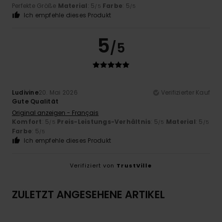
Perfekte Größe
Material
: 5
Farbe
: 5
/5
/5
Ich empfehle dieses Produkt
5
/5
Ludivine
20. Mai 2026
Verifizierter Kauf
Gute Qualität
Original anzeigen - Français
Komfort
: 5
Preis-Leistungs-Verhältnis
: 5
Material
: 5
/5
/5
/5
Farbe
: 5
/5
Ich empfehle dieses Produkt
Verifiziert von
TrustVille
ZULETZT ANGESEHENE ARTIKEL