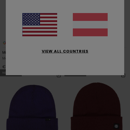
1
2
VIEW ALL COUNTRIES
Mid Fuzzy Gradient
Mid Heavy Knit Solid
Männer Rosa Mütze
Männer Blau Mütze
€ 30,00
€ 35,00
NEUHEITEN
NEUHEITEN