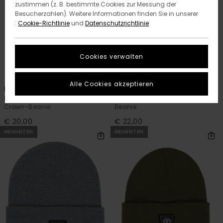
zustimmen (z. B. bestimmte Cookies zur Messung der
Besucherzahlen). Weitere Informationen finden Sie in unserer
:
Cookie-Richtlinie
und
Datenschutzrichtlinie
Cookies verwalten
8
14
RECYCLED
RECYCLED
Alle Cookies akzeptieren
Mid Icon Rib
High Icon
Unisex Blau Klassisches
Unisex Schwarz Klassisches
Crown-Beanie
Beanie
€ 20,00
€ 22,00
NEUHEITEN
NEUHEITEN