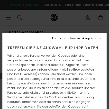
Direkt
OPPELTER RABATT
Extra 25 % Rabatt auf Sale-Artikel
Jetzt Sp
zur
Produkt
Auswahl
springen
Herren Accessoires
Mützen
Fortfahren ohne zu akzeptieren
TREFFEN SIE EINE AUSWAHL FÜR IHRE DATEN
el
Portemonnaies
Socken
Mützen
Alle ansehen
Wir und unsere Partner verwenden Cookies oder eine
vergleichbare Technologie, um Informationen auf Ihrem
Gerät zu speichern und/oder darauf zuzugreifen. Diese
Filtern & Sortieren
34
Ergebnisse
personenbezogenen Informationen (wie Ihre Browserdaten
und Ihre IP-Adresse) können verwendet werden, um Ihnen
Direkt
Überspringen
NEUHEITEN
NEUHEITEN
personalisierte Beiträge und Inhalte zu präsentieren, um die
zu
und
Leistung von Werbung und Inhalten zu messen, und um
den
filtern
Filterkriterien
nach
mehr über ihr Publikum zu erfahren, um die Produkte unserer
springen
Partner zu entwickeln und zu verbessern. Sie können Ihre
Wahl so einstellen, dass Sie Cookies, die Ihrer Zustimmung
bedürfen, annehmen oder ablehnen oder sich dagegen
aussprechen, wenn Sie den betreffenden Cookies nicht