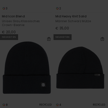
3
2
Mid Icon Blend
Mid Heavy Knit Solid
Unisex Grau Klassisches
Männer Schwarz Mütze
Crown-Beanie
€ 35,00
€ 20,00
NEUHEITEN
NEUHEITEN
8
4
RECYCLED
RECYCLED