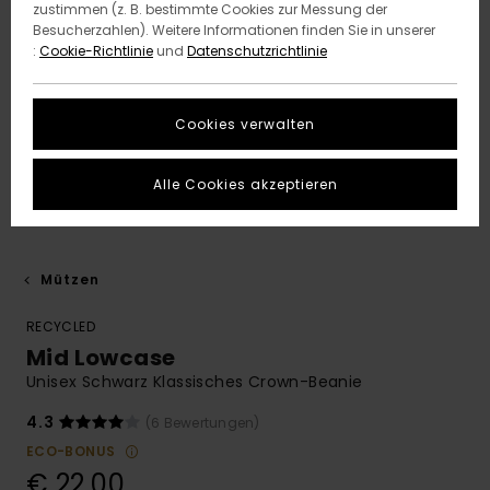
zustimmen (z. B. bestimmte Cookies zur Messung der
Besucherzahlen). Weitere Informationen finden Sie in unserer
:
Cookie-Richtlinie
und
Datenschutzrichtlinie
Cookies verwalten
Alle Cookies akzeptieren
Mützen
RECYCLED
Mid Lowcase
Unisex Schwarz Klassisches Crown-Beanie
4.3
(6 Bewertungen)
ECO-BONUS
€ 22,00