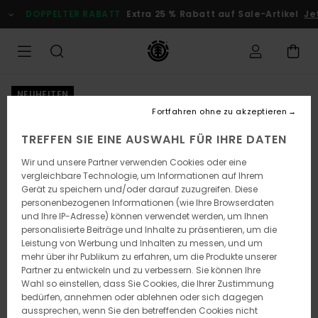
Direkt
DOPPELTER RABATT
Extra 25 % Rabatt auf Sale-Artikel
Jetz
zur
Produktinformation
springen
NEUHEITEN
Fortfahren ohne zu akzeptieren
TREFFEN SIE EINE AUSWAHL FÜR IHRE DATEN
Wir und unsere Partner verwenden Cookies oder eine
vergleichbare Technologie, um Informationen auf Ihrem
Gerät zu speichern und/oder darauf zuzugreifen. Diese
personenbezogenen Informationen (wie Ihre Browserdaten
und Ihre IP-Adresse) können verwendet werden, um Ihnen
personalisierte Beiträge und Inhalte zu präsentieren, um die
Leistung von Werbung und Inhalten zu messen, und um
mehr über ihr Publikum zu erfahren, um die Produkte unserer
Partner zu entwickeln und zu verbessern. Sie können Ihre
Wahl so einstellen, dass Sie Cookies, die Ihrer Zustimmung
bedürfen, annehmen oder ablehnen oder sich dagegen
aussprechen, wenn Sie den betreffenden Cookies nicht