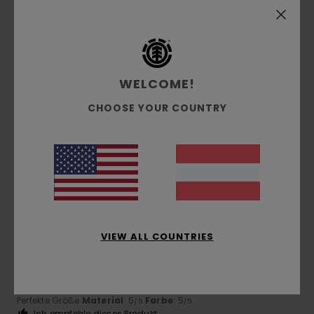
5
/5
Elungo
1. Juli 2026
Verifizierter Kauf
WELCOME!
Hervorragendes Produkt und hohe Qualität
CHOOSE YOUR COUNTRY
Original anzeigen - Italiano
Komfort
: 5
Preis-Leistungs-Verhältnis
: 5
Größe
: Zu
/5
/5
groß
Material
: 5
Farbe
: 5
/5
/5
Ich empfehle dieses Produkt
5
/5
VIEW ALL COUNTRIES
Martin
28. Juni 2026
Verifizierter Kauf
Original anzeigen - Deutsch
Komfort
: 5
Preis-Leistungs-Verhältnis
: 5
Größe
:
/5
/5
Perfekte Größe
Material
: 5
Farbe
: 5
/5
/5
Ich empfehle dieses Produkt