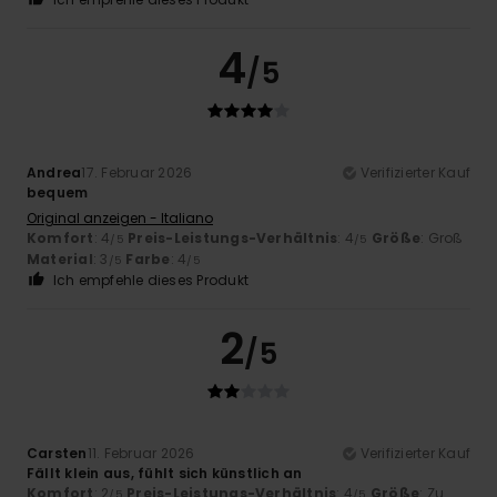
4
/5
Andrea
17. Februar 2026
Verifizierter Kauf
bequem
Original anzeigen - Italiano
Komfort
: 4
Preis-Leistungs-Verhältnis
: 4
Größe
: Groß
/5
/5
Material
: 3
Farbe
: 4
/5
/5
Ich empfehle dieses Produkt
2
/5
Carsten
11. Februar 2026
Verifizierter Kauf
Fällt klein aus, fühlt sich künstlich an
Komfort
: 2
Preis-Leistungs-Verhältnis
: 4
Größe
: Zu
/5
/5