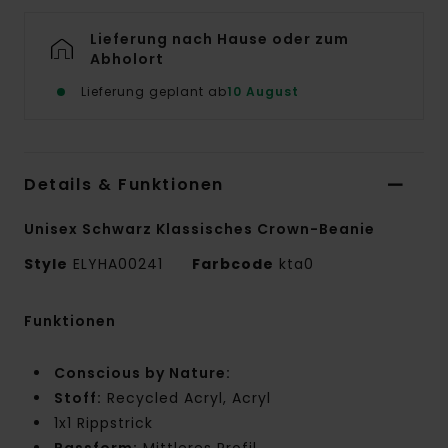
Lieferung nach Hause oder zum
Abholort
Lieferung geplant ab
10 August
Details & Funktionen
Unisex Schwarz Klassisches Crown-Beanie
Style
ELYHA00241
Farbcode
kta0
Funktionen
Conscious by Nature:
Stoff:
Recycled Acryl, Acryl
1x1 Rippstrick
Passform:
Mittleres Profil