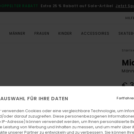
DOPPELTER RABATT
Extra 25 % Rabatt auf Sale-Artikel
Jetzt Sp
HILF
T
MÄNNER
FRAUEN
KINDER
ACCESSOIRES
SKATE
Starts
Mi
Männ
€ 3
E AUSWAHL FÜR IHRE DATEN
Fortfahre
Farb
r verwenden Cookies oder eine vergleichbare Technologie, um Info
d/oder darauf zuzugreifen. Diese personenbezogenen Informationen
 IP-Adresse) können verwendet werden, um Ihnen personalisierte Be
ie Leistung von Werbung und Inhalten zu messen, und um mehr über i
kte unserer Partner zu entwickeln und zu verbessern. Sie können Ihre