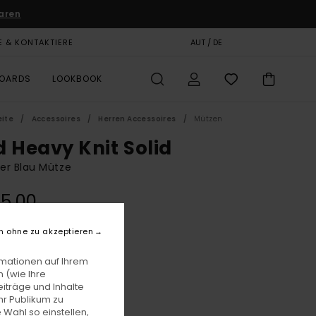
aren
E & KONTAKTIERE
GESCHENKKARTE
AUT / DE
SHOPS
BOARDS
LOOKBOOK
eite
Accessoires
Herren Accessoires
Mützen
d Heavy Knit Solid
er Blau Mütze
5,00
n ohne zu akzeptieren
Bellweather Blue
e
rmationen auf Ihrem
 (wie Ihre
iträge und Inhalte
hr Publikum zu
 Wahl so einstellen,