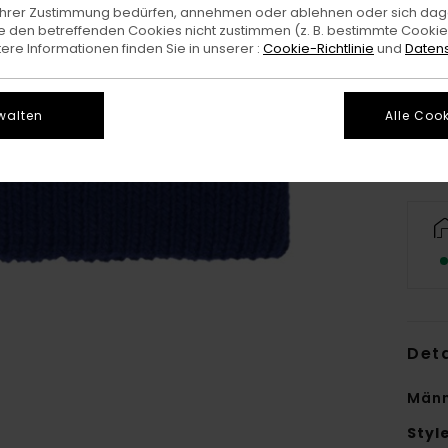
e Ihrer Zustimmung bedürfen, annehmen oder ablehnen oder sich da
 den betreffenden Cookies nicht zustimmen (z. B. bestimmte Cooki
re Informationen finden Sie in unserer :
Cookie-Richtlinie
und
Datens
walten
Alle Cook
Deta
Männ
Styl