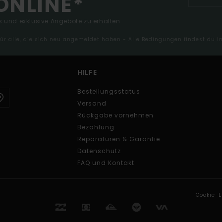
ONLINE*
 und exklusive Angebote zu erhalten.
 für alle, die sich neu angemeldet haben - Alle Bedingungen findest du 
HILFE
Bestellungsstatus
Versand
Rückgabe vornehmen
Bezahlung
Reparaturen & Garantie
Datenschutz
FAQ und Kontakt
Cookie-E