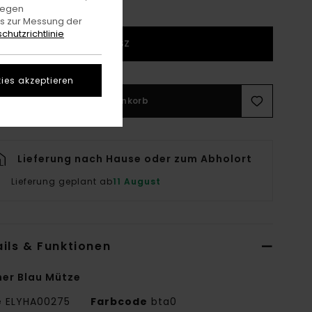
gegen
es zur Messung der
chutzrichtlinie
1SZ
ies akzeptieren
In den Warenkorb
Lieferung nach Hause oder zum Abholort
Lieferung geplant ab
11 August
ils & Funktionen
er Blau Mütze
e
ELYHA00275
Farbcode
bta0