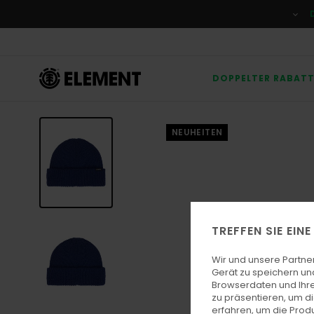
Direkt
zur
Produktinformation
springen
DOPPELTER RABAT
NEUHEITEN
TREFFEN SIE EIN
Wir und unsere Partne
Gerät zu speichern un
Browserdaten und Ihre
zu präsentieren, um d
erfahren, um die Produ