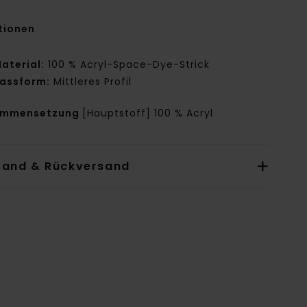
tionen
aterial:
100 % Acryl-Space-Dye-Strick
assform:
Mittleres Profil
ammensetzung
[Hauptstoff] 100 % Acryl
sand & Rückversand