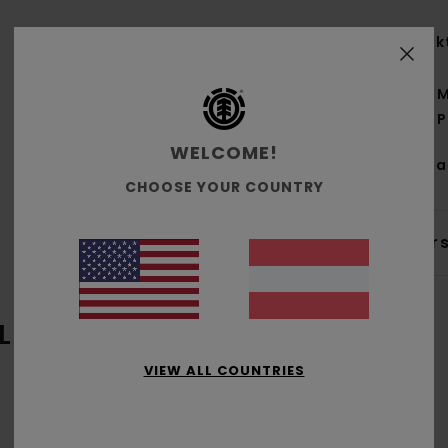
Funk
M
P
WELCOME!
Zus
CHOOSE YOUR COUNTRY
Ver
L
VIEW ALL COUNTRIES