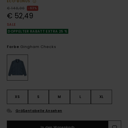
ECO-BONUS
€ 140,00
63%
€ 52,49
SALE
DOPPELTER RABATT EXTRA 25 %
Gingham Checks
Farbe
XS
S
M
L
XL
Größentabelle Ansehen
In den Warenkorb