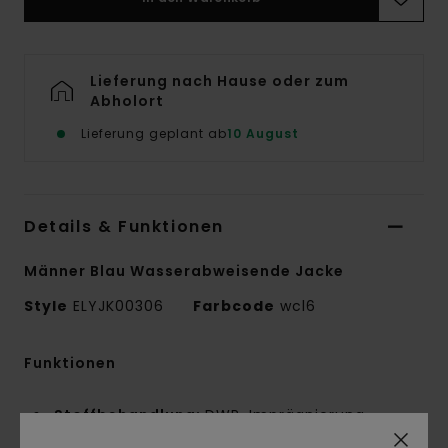
Lieferung nach Hause oder zum
Abholort
Lieferung geplant ab
10 August
Details & Funktionen
Männer Blau Wasserabweisende Jacke
Style
ELYJK00306
Farbcode
wcl6
Funktionen
Stoffbehandlung:
DWR-Imprägnierung
Conscious by Nature:
Recycling-Polyester