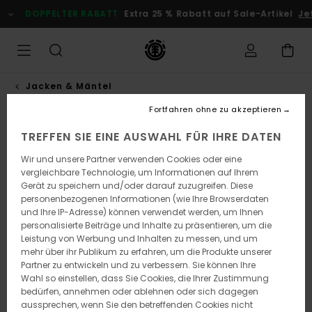
Direkt
DOPPELTER RABATT
Extra 25 % Rabatt auf Sale-Artikel
Jetz
zur
Produktinformation
springen
Jacken & Mäntel
Fortfahren ohne zu akzeptieren
TREFFEN SIE EINE AUSWAHL FÜR IHRE DATEN
Wir und unsere Partner verwenden Cookies oder eine
vergleichbare Technologie, um Informationen auf Ihrem
Gerät zu speichern und/oder darauf zuzugreifen. Diese
personenbezogenen Informationen (wie Ihre Browserdaten
und Ihre IP-Adresse) können verwendet werden, um Ihnen
personalisierte Beiträge und Inhalte zu präsentieren, um die
Leistung von Werbung und Inhalten zu messen, und um
mehr über ihr Publikum zu erfahren, um die Produkte unserer
Partner zu entwickeln und zu verbessern. Sie können Ihre
Wahl so einstellen, dass Sie Cookies, die Ihrer Zustimmung
bedürfen, annehmen oder ablehnen oder sich dagegen
aussprechen, wenn Sie den betreffenden Cookies nicht