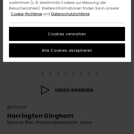
zustimmen (z. B. bestimmte Cookies zur Messung der
Besucherzahlen). Weitere Informationen finden Sie in unserer
:
Cookie-Richtlinie
und
Datenschutzrichtlinie
Cookies verwalten
Alle Cookies akzeptieren
VIDEO ANSEHEN
RECYCLED
Harrington Gingham
Männer Blau Wasserabweisende Jacke