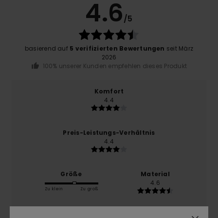
4.6
/5
basierend auf
5 verifizierten Bewertungen
seit März
2026
100% unserer Kunden empfehlen dieses Produkt
Komfort
4.4
Preis-Leistungs-Verhältnis
4.4
Größe
Material
4.6
Zu klein
Zu groß
Farbe