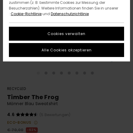
zustimmen (z. B. bestimmte Cookies zur Messung der
Besucherzahlen). Weitere Informationen finden Sie in unserer
:
Cookie-Richtlinie
und
Datenschutzrichtlinie
Cookies verwalten
Alle Cookies akzeptieren
RECYCLED
Timber The Frog
Männer Blau Sweatshirt
4.6
(5 Bewertungen)
ECO-BONUS
€ 70,00
63%