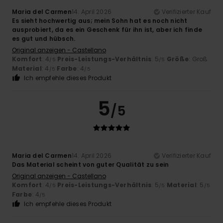
Maria del Carmen
14. April 2026
Verifizierter Kauf
Es sieht hochwertig aus; mein Sohn hat es noch nicht
ausprobiert, da es ein Geschenk für ihn ist, aber ich finde
es gut und hübsch.
Original anzeigen - Castellano
Komfort
: 4
Preis-Leistungs-Verhältnis
: 5
Größe
: Groß
/5
/5
Material
: 4
Farbe
: 4
/5
/5
Ich empfehle dieses Produkt
5
/5
Maria del Carmen
14. April 2026
Verifizierter Kauf
Das Material scheint von guter Qualität zu sein
Original anzeigen - Castellano
Komfort
: 4
Preis-Leistungs-Verhältnis
: 5
Material
: 5
/5
/5
/5
Farbe
: 4
/5
Ich empfehle dieses Produkt