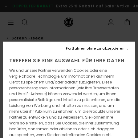
Direkt
DOPPELTER RABATT
Extra 25 % Rabatt auf Sale-Artikel
Je
zur
Produktinformation
springen
Screen Fleece
Fortfahren ohne zu akzeptieren
TREFFEN SIE EINE AUSWAHL FÜR IHRE DATEN
Wir und unsere Partner verwenden Cookies oder eine
vergleichbare Technologie, um Informationen auf Ihrem
Gerät zu speichern und/oder darauf zuzugreifen. Diese
personenbezogenen Informationen (wie Ihre Browserdaten
und Ihre IP-Adresse) können verwendet werden, um Ihnen
personalisierte Beiträge und Inhalte zu präsentieren, um die
Leistung von Werbung und Inhalten zu messen, und um
mehr über ihr Publikum zu erfahren, um die Produkte unserer
Partner zu entwickeln und zu verbessern. Sie können Ihre
Wahl so einstellen, dass Sie Cookies, die Ihrer Zustimmung
bedürfen, annehmen oder ablehnen oder sich dagegen
aussprechen, wenn Sie den betreffenden Cookies nicht