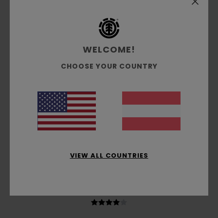
4.6
WELCOME!
5
/5
CHOOSE YOUR COUNTRY
Lucas
7. Juni 2026
Verifizierter Kauf
Ich liebe das Zeichnen
Original anzeigen - Italiano
Komfort
: 5
Preis-Leistungs-Verhältnis
: 5
Größe
:
/5
/5
Perfekte Größe
Material
: 5
Farbe
: 5
/5
/5
Ich empfehle dieses Produkt
VIEW ALL COUNTRIES
4
/5