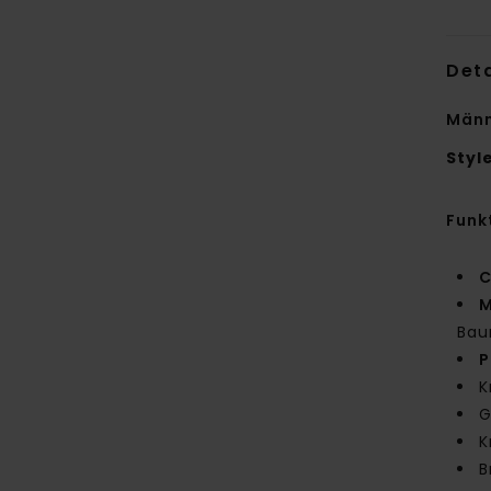
Deta
Männ
Styl
Funk
C
M
Bau
P
K
G
K
B