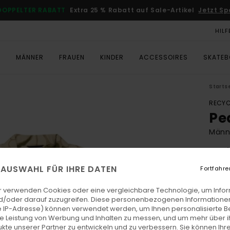
DOPPELTER RABATT
Extra 25 % Rabatt auf Sale-Artikel
Jetzt Sp
HILF
T
MÄNNER
FRAUEN
KINDER
ACCESSOIRES
SKATE
Starts
RECYC
Pe
Männ
5.0
ECO-
E AUSWAHL FÜR IHRE DATEN
Fortfahre
€ 75,
€ 3
r verwenden Cookies oder eine vergleichbare Technologie, um Info
d/oder darauf zuzugreifen. Diese personenbezogenen Informationen
SALE
 IP-Adresse) können verwendet werden, um Ihnen personalisierte Be
ie Leistung von Werbung und Inhalten zu messen, und um mehr über i
DOPPE
kte unserer Partner zu entwickeln und zu verbessern. Sie können Ihre