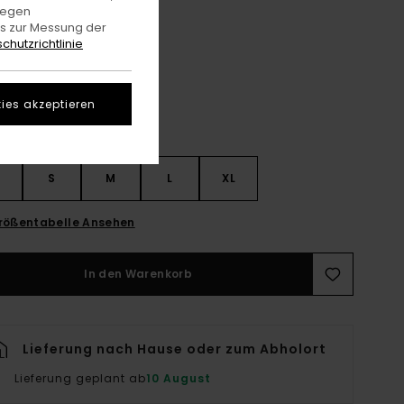
gegen
es zur Messung der
Peace Camo
e
chutzrichtlinie
ies akzeptieren
S
S
M
L
XL
rößentabelle Ansehen
In den Warenkorb
Lieferung nach Hause oder zum Abholort
Lieferung geplant ab
10 August