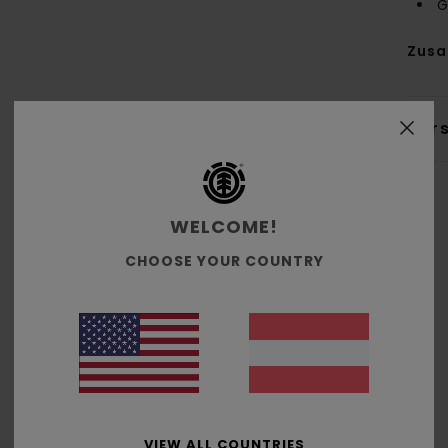
G
Zus
Ver
WELCOME!
CHOOSE YOUR COUNTRY
Durchschnittliche Bewertung
5.0
/5
basierend auf
2 verifizierten Bewertungen
seit Juni 2026
100% unserer Kunden empfehlen dieses Produkt
VIEW ALL COUNTRIES