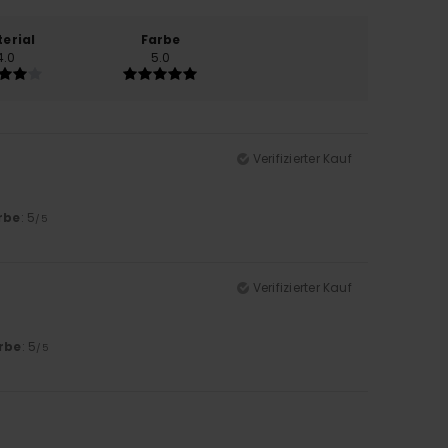
erial
Farbe
4.0
5.0
Verifizierter Kauf
rbe
: 5
/5
Verifizierter Kauf
rbe
: 5
/5