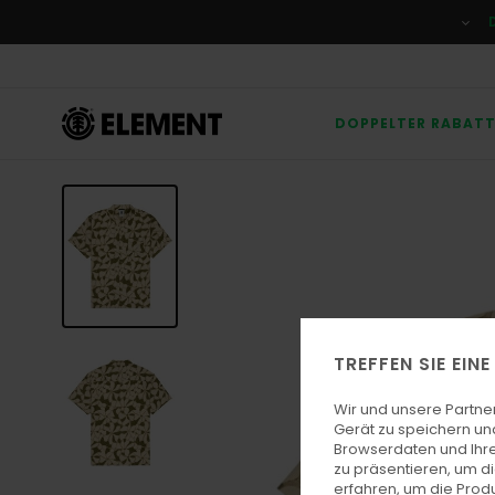
Direkt
zur
Produktinformation
springen
DOPPELTER RABAT
TREFFEN SIE EIN
Wir und unsere Partne
Gerät zu speichern un
Browserdaten und Ihre
zu präsentieren, um d
erfahren, um die Produ