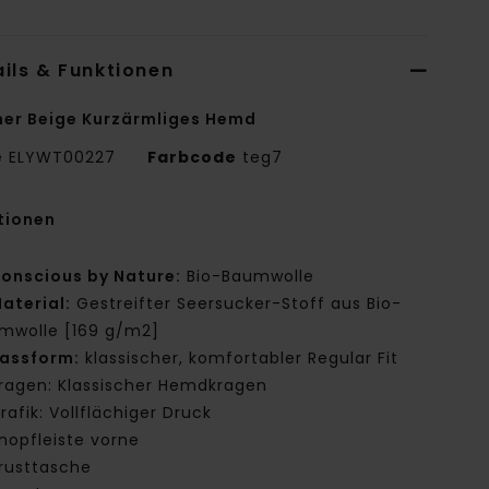
ils & Funktionen
er Beige Kurzärmliges Hemd
e
ELYWT00227
Farbcode
teg7
tionen
onscious by Nature:
Bio-Baumwolle
aterial:
Gestreifter Seersucker-Stoff aus Bio-
mwolle [169 g/m2]
assform:
klassischer, komfortabler Regular Fit
ragen: Klassischer Hemdkragen
rafik: Vollflächiger Druck
nopfleiste vorne
rusttasche