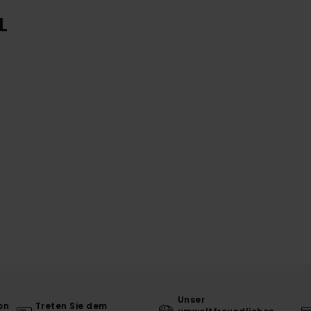
L
Unser
on
Treten Sie dem