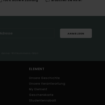
100% sichere Zahlung
Brauchen Sie Hilfe?
ANMELDEN
in deiner Willkommens-Mail
ELEMENT
Unsere Geschichte
Unsere Verantwortung
My Element
Geschenkkarte
Studentenrabatt