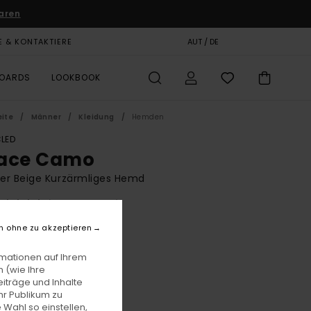
aren
E & KONTAKTIERE
GESCHENKKARTE
AUT / DE
SHOPS
BOARDS
LOOKBOOK
eite
Männer
Kleidung
Hemden
LED
ace Camo
er Beige Kurzärmliges Hemd
(2 Bewertungen)
BONUS
n ohne zu akzeptieren
00
55%
3,75
rmationen auf Ihrem
 (wie Ihre
iträge und Inhalte
hr Publikum zu
LTER RABATT EXTRA 25 %
 Wahl so einstellen,