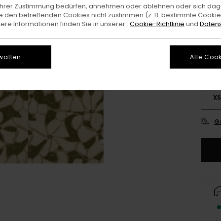
e Ihrer Zustimmung bedürfen, annehmen oder ablehnen oder sich da
 den betreffenden Cookies nicht zustimmen (z. B. bestimmte Cooki
Farb
re Informationen finden Sie in unserer :
Cookie-Richtlinie
und
Datens
walten
Alle Cook
X
G