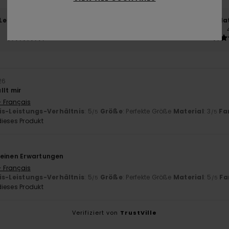
-Leistungs-Verhältnis
Größe
Mat
5.0
Zu klein
Zu groß
26
llt mir
- Français
is-Leistungs-Verhältnis
: 5
Größe
: Perfekte Größe
Material
: 3
Fa
/5
/5
ieses Produkt
meinen Erwartungen
- Français
is-Leistungs-Verhältnis
: 5
Größe
: Perfekte Größe
Material
: 5
Fa
/5
/5
ieses Produkt
Verifiziert von
TrustVille