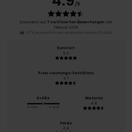
4.9
/5
basierend auf
7 verifizierten Bewertungen
seit
Februar 2026
57% unserer Kunden empfehlen dieses Produkt
Komfort
5.0
Preis-Leistungs-Verhältnis
4.7
Größe
Material
4.8
Zu klein
Zu groß
Farbe
4.8