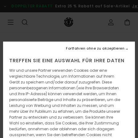
Direkt
DOPPELTER RABATT
Extra 25 % Rabatt auf Sale-Artikel
Je
zur
Produktinformation
springen
Fortfahren ohne zu akzeptieren
TREFFEN SIE EINE AUSWAHL FÜR IHRE DATEN
Wir und unsere Partner verwenden Cookies oder eine
vergleichbare Technologie, um Informationen auf Ihrem
Gerät zu speichern und/oder darauf zuzugreifen. Diese
personenbezogenen Informationen (wie Ihre Browserdaten
und Ihre IP-Adresse) können verwendet werden, um Ihnen
personalisierte Beiträge und Inhalte zu präsentieren, um die
Leistung von Werbung und Inhalten zu messen, und um
mehr über ihr Publikum zu erfahren, um die Produkte unserer
Partner zu entwickeln und zu verbessern. Sie können Ihre
Wahl so einstellen, dass Sie Cookies, die Ihrer Zustimmung
bedürfen, annehmen oder ablehnen oder sich dagegen
aussprechen, wenn Sie den betreffenden Cookies nicht