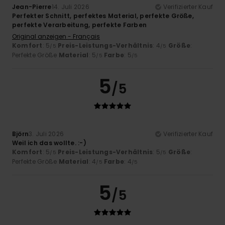
Jean-Pierre
14. Juli 2026
Verifizierter Kauf
Perfekter Schnitt, perfektes Material, perfekte Größe,
perfekte Verarbeitung, perfekte Farben
Original anzeigen - Français
Komfort
: 5
Preis-Leistungs-Verhältnis
: 4
Größe
:
/5
/5
Perfekte Größe
Material
: 5
Farbe
: 5
/5
/5
5
/5
Björn
3. Juli 2026
Verifizierter Kauf
Weil ich das wollte. :-)
Komfort
: 5
Preis-Leistungs-Verhältnis
: 5
Größe
:
/5
/5
Perfekte Größe
Material
: 4
Farbe
: 4
/5
/5
5
/5