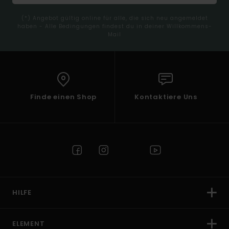
(*) Angebot gültig online für alle, die sich neu angemeldet
haben - Alle Bedingungen findest du in deiner Willkommens-
Mail
Finde einen Shop
Kontaktiere Uns
HILFE
ELEMENT