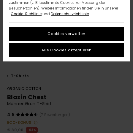
zustimmen (z. B. bestimmte Cookies zur Messung der
Besucherzahlen). Weitere Informationen finden Sie in unserer
:
Cookie-Richtlinie
und
Datenschutzrichtlinie
Cookies verwalten
Alle Cookies akzeptieren
T-Shirts
ORGANIC COTTON
Blazin Chest
Männer Grün T-Shirt
4.9
(7 Bewertungen)
ECO-BONUS
€ 30,00
63%