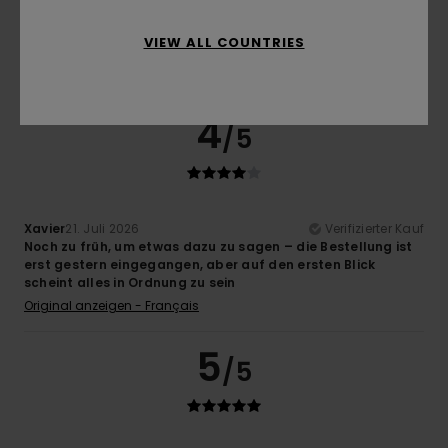
Super Qualität
Komfort
: 5
Preis-Leistungs-Verhältnis
: 5
Größe
:
/5
/5
VIEW ALL COUNTRIES
Perfekte Größe
Material
: 5
Farbe
: 5
/5
/5
Ich empfehle dieses Produkt
4
/5
Xavier
21. Juli 2026
Verifizierter Kauf
Noch zu früh, um etwas dazu zu sagen – die Bestellung ist
erst gestern eingegangen, aber auf den ersten Blick
scheint alles in Ordnung zu sein
Original anzeigen - Français
5
/5