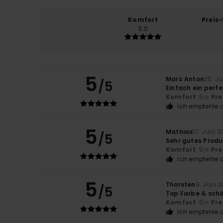
Komfort
Preis
5.0
5
Marc Anton
25. J
/5
Einfach ein perf
Komfort
: 5
Pre
/5
Ich empfehle d
5
Mathias
17. Juni 
/5
Sehr gutes Produ
Komfort
: 5
Pre
/5
Ich empfehle d
5
Thorsten
9. Juni 
/5
Top Farbe & schö
Komfort
: 5
Pre
/5
Ich empfehle d