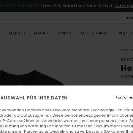
DOPPELTER RABATT
Extra 25 % Rabatt auf Sale-Artikel
Jetzt Sp
HILF
T
MÄNNER
FRAUEN
KINDER
ACCESSOIRES
SKATE
Starts
RECYC
Ho
Männ
5.0
ECO-
E AUSWAHL FÜR IHRE DATEN
Fortfahre
€ 65,
€ 2
r verwenden Cookies oder eine vergleichbare Technologie, um Info
d/oder darauf zuzugreifen. Diese personenbezogenen Informationen
SALE
 IP-Adresse) können verwendet werden, um Ihnen personalisierte Be
ie Leistung von Werbung und Inhalten zu messen, und um mehr über i
DOPPE
kte unserer Partner zu entwickeln und zu verbessern. Sie können Ihre