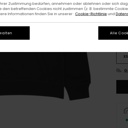
e Ihrer Zustimmung bedürfen, annehmen oder ablehnen oder sich da
 den betreffenden Cookies nicht zustimmen (z. B. bestimmte Cooki
Farb
re Informationen finden Sie in unserer :
Cookie-Richtlinie
und
Datens
walten
Alle Cook
X
G