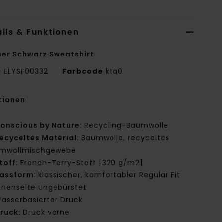
ils & Funktionen
er Schwarz Sweatshirt
e
ELYSF00332
Farbcode
kta0
tionen
onscious by Nature:
Recycling-Baumwolle
ecyceltes Material:
Baumwolle, recyceltes
mwollmischgewebe
toff:
French-Terry-Stoff [320 g/m2]
assform:
klassischer, komfortabler Regular Fit
nnenseite ungebürstet
asserbasierter Druck
ruck:
Druck vorne