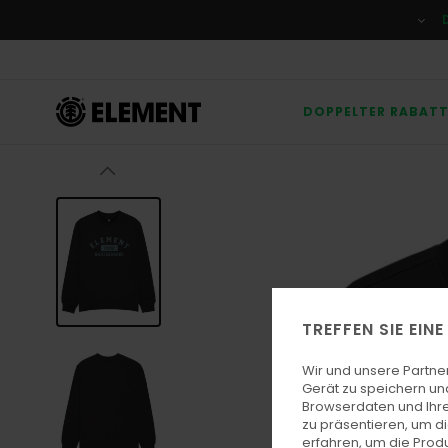
Direkt
zur
Produktinformation
springen
DOPPELTER RABAT
TREFFEN SIE EIN
Wir und unsere Partne
Gerät zu speichern un
Browserdaten und Ihre
zu präsentieren, um d
erfahren, um die Produ