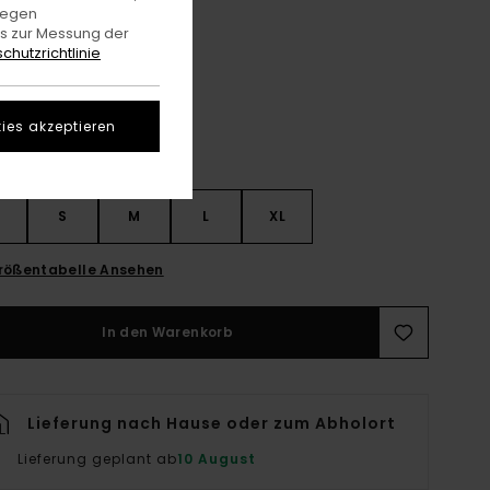
gegen
es zur Messung der
Off Black
e
chutzrichtlinie
ies akzeptieren
S
S
M
L
XL
rößentabelle Ansehen
In den Warenkorb
Lieferung nach Hause oder zum Abholort
Lieferung geplant ab
10 August