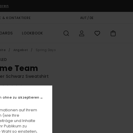
aren
E & KONTAKTIERE
GESCHENKKARTE
AUT / DE
SHOPS
BOARDS
LOOKBOOK
eite
Angebot
Spring Days
LED
me Team
er Schwarz Sweatshirt
(3 Bewertungen)
BONUS
n ohne zu akzeptieren
00
63%
4,37
rmationen auf Ihrem
 (wie Ihre
iträge und Inhalte
hr Publikum zu
LTER RABATT EXTRA 25 %
 Wahl so einstellen,