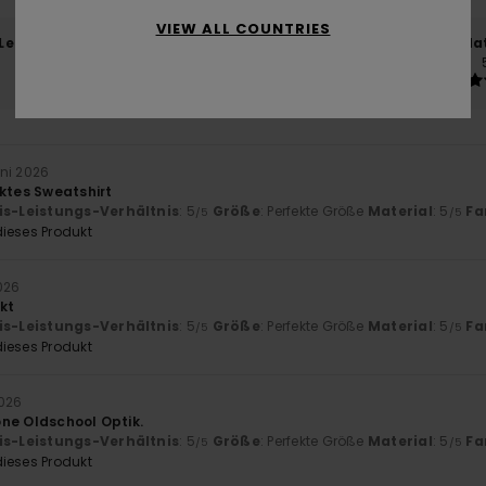
VIEW ALL COUNTRIES
-Leistungs-Verhältnis
Größe
Mat
5.0
Zu klein
Zu groß
uni 2026
ektes Sweatshirt
is-Leistungs-Verhältnis
: 5
Größe
: Perfekte Größe
Material
: 5
Fa
/5
/5
ieses Produkt
2026
kt
is-Leistungs-Verhältnis
: 5
Größe
: Perfekte Größe
Material
: 5
Fa
/5
/5
ieses Produkt
2026
ne Oldschool Optik.
is-Leistungs-Verhältnis
: 5
Größe
: Perfekte Größe
Material
: 5
Fa
/5
/5
ieses Produkt