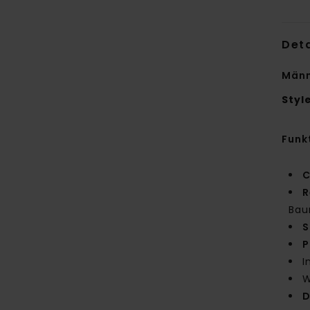
Deta
Männ
Styl
Funk
C
R
Bau
S
P
I
W
D