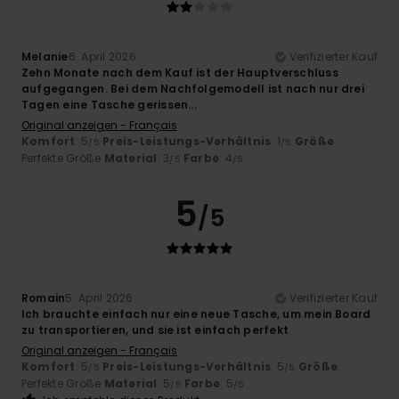
Melanie
6. April 2026
Verifizierter Kauf
Zehn Monate nach dem Kauf ist der Hauptverschluss
aufgegangen. Bei dem Nachfolgemodell ist nach nur drei
Tagen eine Tasche gerissen...
Original anzeigen - Français
Komfort
: 5
Preis-Leistungs-Verhältnis
: 1
Größe
:
/5
/5
Perfekte Größe
Material
: 3
Farbe
: 4
/5
/5
5
/5
Romain
5. April 2026
Verifizierter Kauf
Ich brauchte einfach nur eine neue Tasche, um mein Board
zu transportieren, und sie ist einfach perfekt
Original anzeigen - Français
Komfort
: 5
Preis-Leistungs-Verhältnis
: 5
Größe
:
/5
/5
Perfekte Größe
Material
: 5
Farbe
: 5
/5
/5