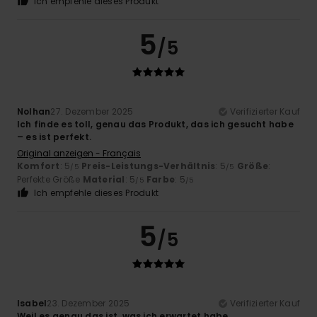
Ich empfehle dieses Produkt
5
/5
Nolhan
27. Dezember 2025
Verifizierter Kauf
Ich finde es toll, genau das Produkt, das ich gesucht habe
– es ist perfekt.
Original anzeigen - Français
Komfort
: 5
Preis-Leistungs-Verhältnis
: 5
Größe
:
/5
/5
Perfekte Größe
Material
: 5
Farbe
: 5
/5
/5
Ich empfehle dieses Produkt
5
/5
Isabel
23. Dezember 2025
Verifizierter Kauf
Weil es genau das ist, was ich erwartet habe