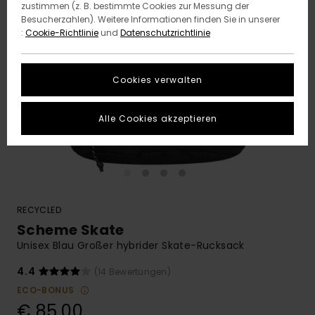
zustimmen (z. B. bestimmte Cookies zur Messung der
Besucherzahlen). Weitere Informationen finden Sie in unserer
:
Cookie-Richtlinie
und
Datenschutzrichtlinie
Cookies verwalten
Alle Cookies akzeptieren
RECYCLED
Scheme Skate
Unisex Blau Großer hybrider Skate-Rucksack
4.4
(14 Bewertungen)
ECO-BONUS
€ 85,00