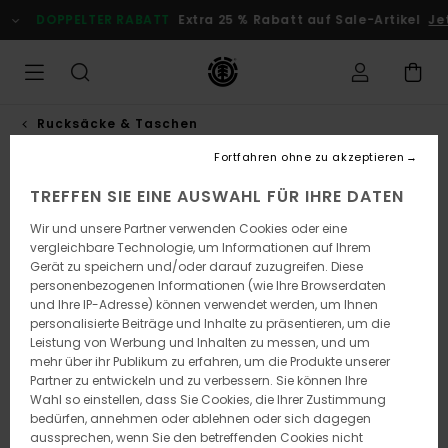
Direkt
DOPPELTER RABATT
Extra 25 % Rabatt auf Sale-Artikel
Je
zur
Produktinformation
springen
Rucksäcke & Taschen
Fortfahren ohne zu akzeptieren
TREFFEN SIE EINE AUSWAHL FÜR IHRE DATEN
Wir und unsere Partner verwenden Cookies oder eine
vergleichbare Technologie, um Informationen auf Ihrem
Gerät zu speichern und/oder darauf zuzugreifen. Diese
personenbezogenen Informationen (wie Ihre Browserdaten
und Ihre IP-Adresse) können verwendet werden, um Ihnen
personalisierte Beiträge und Inhalte zu präsentieren, um die
Leistung von Werbung und Inhalten zu messen, und um
mehr über ihr Publikum zu erfahren, um die Produkte unserer
Partner zu entwickeln und zu verbessern. Sie können Ihre
Wahl so einstellen, dass Sie Cookies, die Ihrer Zustimmung
bedürfen, annehmen oder ablehnen oder sich dagegen
aussprechen, wenn Sie den betreffenden Cookies nicht