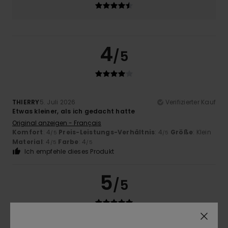
4
/5
THIERRY
5. Juli 2026
Verifizierter Kauf
Etwas kleiner, als ich gedacht hatte
Original anzeigen - Français
Komfort
: 4
Preis-Leistungs-Verhältnis
: 4
Größe
: Klein
/5
/5
Material
: 4
Farbe
: 4
/5
/5
Ich empfehle dieses Produkt
5
/5