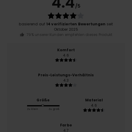
4.4
/5
basierend auf
14 verifizierten Bewertungen
seit
Oktober 2025
79% unserer Kunden empfehlen dieses Produkt
Komfort
4.6
Preis-Leistungs-Verhältnis
4.3
Größe
Material
4.6
Zu klein
Zu groß
Farbe
4.7