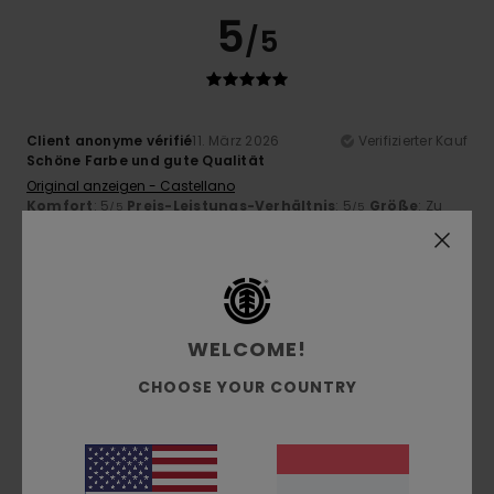
5
/5
Client anonyme vérifié
11. März 2026
Verifizierter Kauf
Schöne Farbe und gute Qualität
Original anzeigen - Castellano
Komfort
: 5
Preis-Leistungs-Verhältnis
: 5
Größe
: Zu
/5
/5
groß
Material
: 5
/5
5
/5
WELCOME!
CHOOSE YOUR COUNTRY
Erika
26. Februar 2026
Verifizierter Kauf
Sweatshirt mit bequemer Passform, schöner Stoff.
Original anzeigen - Italiano
Komfort
: 5
Preis-Leistungs-Verhältnis
: 5
Größe
: Groß
/5
/5
Material
: 5
Farbe
: 4
/5
/5