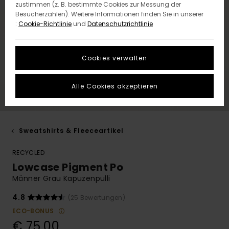
zustimmen (z. B. bestimmte Cookies zur Messung der
Besucherzahlen). Weitere Informationen finden Sie in unserer
:
Cookie-Richtlinie
und
Datenschutzrichtlinie
Cookies verwalten
Alle Cookies akzeptieren
Sweatshirts & Fleeceartikel
RECYCLED
Lowcase Pigment Po
Männer Grau Kapuzenpulli
4.8
(25 Bewertungen)
ECO-BONUS
€ 75,00