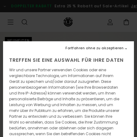
Direkt
DOPPELTER RABATT
Extra 25 % Rabatt auf Sale-Artikel
Je
zur
Produktinformation
springen
NEUHEITEN
Fortfahren ohne zu akzeptieren
TREFFEN SIE EINE AUSWAHL FÜR IHRE DATEN
Wir und unsere Partner verwenden Cookies oder eine
vergleichbare Technologie, um Informationen auf Ihrem
Gerät zu speichern und/oder darauf zuzugreifen. Diese
personenbezogenen Informationen (wie Ihre Browserdaten
und Ihre IP-Adresse) können verwendet werden, um Ihnen
personalisierte Beiträge und Inhalte zu präsentieren, um die
Leistung von Werbung und Inhalten zu messen, und um
mehr über ihr Publikum zu erfahren, um die Produkte unserer
Partner zu entwickeln und zu verbessern. Sie können Ihre
Wahl so einstellen, dass Sie Cookies, die Ihrer Zustimmung
bedürfen, annehmen oder ablehnen oder sich dagegen
aussprechen, wenn Sie den betreffenden Cookies nicht