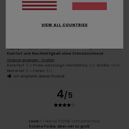
Ich empfehle dieses Produkt
5
/5
VIEW ALL COUNTRIES
Hayley
15. Februar 2026
Verifizierter Kauf
Komfort und Nachhaltigkeit ohne Schnickschnack
Original anzeigen - English
Komfort
: 5
Preis-Leistungs-Verhältnis
: 5
Größe
: Groß
/5
/5
Material
: 5
Farbe
: 5
/5
/5
Ich empfehle dieses Produkt
4
/5
Luca
13. Februar 2026
Verifizierter Kauf
Schöne Farbe, aber viel zu groß