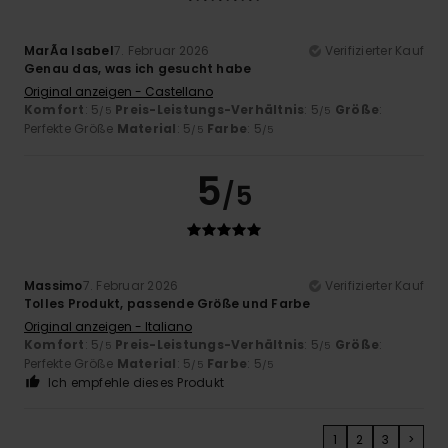
MarÃ­a Isabel
7. Februar 2026
Verifizierter Kauf
Genau das, was ich gesucht habe
Original anzeigen - Castellano
Komfort
: 5
Preis-Leistungs-Verhältnis
: 5
Größe
:
/5
/5
Perfekte Größe
Material
: 5
Farbe
: 5
/5
/5
5
/5
Massimo
7. Februar 2026
Verifizierter Kauf
Tolles Produkt, passende Größe und Farbe
Original anzeigen - Italiano
Komfort
: 5
Preis-Leistungs-Verhältnis
: 5
Größe
:
/5
/5
Perfekte Größe
Material
: 5
Farbe
: 5
/5
/5
Ich empfehle dieses Produkt
1
2
3
>