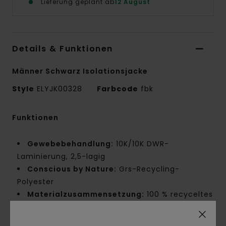
Lieferung geplant ab
12 August
Details & Funktionen
Männer Schwarz Isolationsjacke
Style
ELYJK00328
Farbcode
fbk
Funktionen
Gewebebehandlung:
10K/10K DWR-
Laminierung, 2,5-lagig
Conscious by Nature:
Grs-Recycling-
Polyester
Materialzusammensetzung:
100 % recyceltes
Polyester
Gewebekonstruktion:
Micro-Ripstop [145