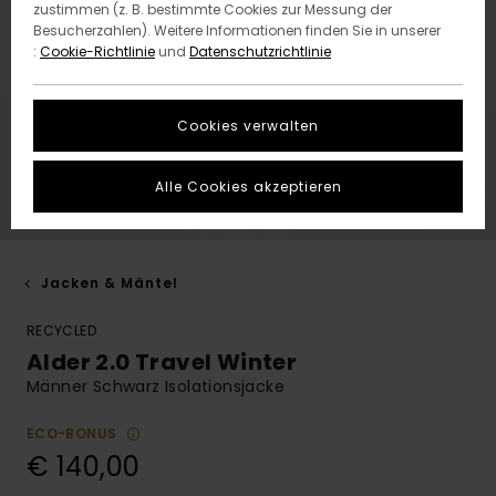
zustimmen (z. B. bestimmte Cookies zur Messung der
Besucherzahlen). Weitere Informationen finden Sie in unserer
:
Cookie-Richtlinie
und
Datenschutzrichtlinie
Cookies verwalten
Alle Cookies akzeptieren
Jacken & Mäntel
RECYCLED
Alder 2.0 Travel Winter
Männer Schwarz Isolationsjacke
ECO-BONUS
€ 140,00