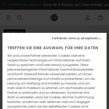
Direkt
DOPPELTER RABATT
Extra 25 % Rabatt auf Sale-Artikel
Jetz
zur
Produktinformation
springen
NEUHEITEN
Fortfahren ohne zu akzeptieren
TREFFEN SIE EINE AUSWAHL FÜR IHRE DATEN
Wir und unsere Partner verwenden Cookies oder eine
vergleichbare Technologie, um Informationen auf Ihrem
Gerät zu speichern und/oder darauf zuzugreifen. Diese
personenbezogenen Informationen (wie Ihre Browserdaten
und Ihre IP-Adresse) können verwendet werden, um Ihnen
personalisierte Beiträge und Inhalte zu präsentieren, um die
Leistung von Werbung und Inhalten zu messen, und um
mehr über ihr Publikum zu erfahren, um die Produkte unserer
Partner zu entwickeln und zu verbessern. Sie können Ihre
Wahl so einstellen, dass Sie Cookies, die Ihrer Zustimmung
bedürfen, annehmen oder ablehnen oder sich dagegen
aussprechen, wenn Sie den betreffenden Cookies nicht