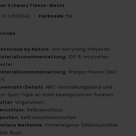
er Schwarz Fleece-Weste
e
ELYJK00342
Farbcode
fbk
tionen
onscious by Nature:
Grs-Recycling-Polyester
aterialzusammensetzung:
100 % recyceltes
yester
aterialzusammensetzung:
Sherpa-Fleece [240
²]
nnennaht-Details:
NNT-Verstärkungsband und
co-Spot-Tape an stark beanspruchten Punkten
utter:
Ungefüttert
erschluss:
Reißverschluss
aschen:
Reißverschlusstaschen
eitere Merkmale:
Firmeneigener Silikonaufnäher
 Der Brust