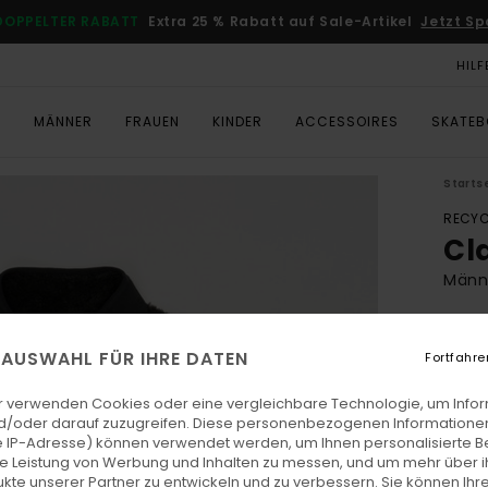
DOPPELTER RABATT
Extra 25 % Rabatt auf Sale-Artikel
Jetzt Sp
HILF
T
MÄNNER
FRAUEN
KINDER
ACCESSOIRES
SKATE
Starts
RECYC
Cl
Männ
ECO-
€ 8
E AUSWAHL FÜR IHRE DATEN
Fortfahre
r verwenden Cookies oder eine vergleichbare Technologie, um Info
d/oder darauf zuzugreifen. Diese personenbezogenen Informationen
Farb
 IP-Adresse) können verwendet werden, um Ihnen personalisierte Be
ie Leistung von Werbung und Inhalten zu messen, und um mehr über i
kte unserer Partner zu entwickeln und zu verbessern. Sie können Ihre