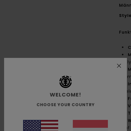
Männ
Styl
Funk
C
M
Pol
M
g/m
I
Mel
WELCOME!
F
CHOOSE YOUR COUNTRY
V
T
W
Auf