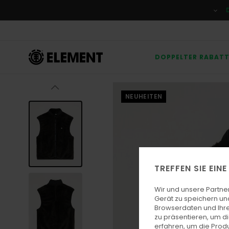
Direkt
zur
Produktinformation
springen
DOPPELTER RABAT
NEUHEITEN
TREFFEN SIE EIN
Wir und unsere Partne
Gerät zu speichern un
Browserdaten und Ihre
zu präsentieren, um d
erfahren, um die Produ