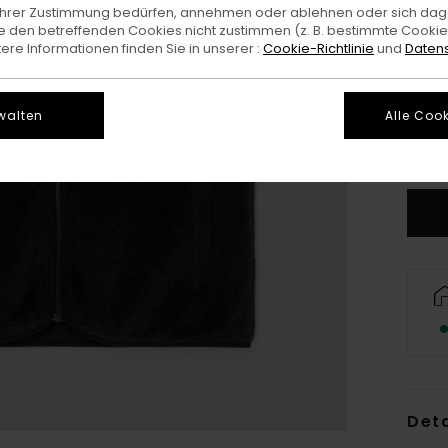
e Ihrer Zustimmung bedürfen, annehmen oder ablehnen oder sich da
 den betreffenden Cookies nicht zustimmen (z. B. bestimmte Cooki
re Informationen finden Sie in unserer :
Cookie-Richtlinie
und
Datens
X
walten
Alle Cook
G
Deta