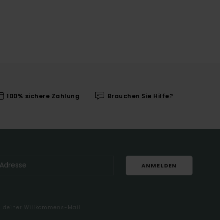
100% sichere Zahlung
Brauchen Sie Hilfe?
ANMELDEN
in deiner Willkommens-Mail