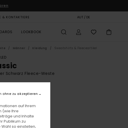
aren
E & KONTAKTIERE
GESCHENKKARTE
AUT / DE
SHOPS
BOARDS
LOOKBOOK
eite
Männer
Kleidung
Sweatshirts & Fleeceartikel
LED
assic
er Schwarz Fleece-Weste
BONUS
0,00
n ohne zu akzeptieren
rmationen auf Ihrem
 (wie Ihre
Flint Black
e
iträge und Inhalte
hr Publikum zu
 Wahl so einstellen,