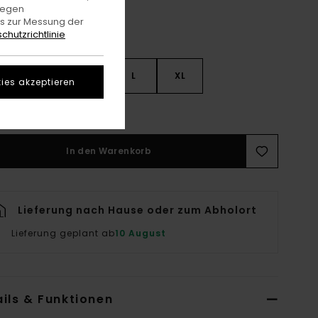
gegen
es zur Messung der
chutzrichtlinie
S
S
M
L
XL
ies akzeptieren
rößentabelle Ansehen
In den Warenkorb
Lieferung nach Hause oder zum Abholort
Lieferung geplant ab
10 August
ils & Funktionen