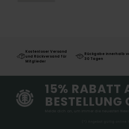
Kostenloser Versand
Rückgabe innerhalb v
und Rückversand für
30 Tagen
Mitglieder
15% RABATT 
BESTELLUNG 
Melde dich an, um immer die neuesten News
(*) Angebot gültig online