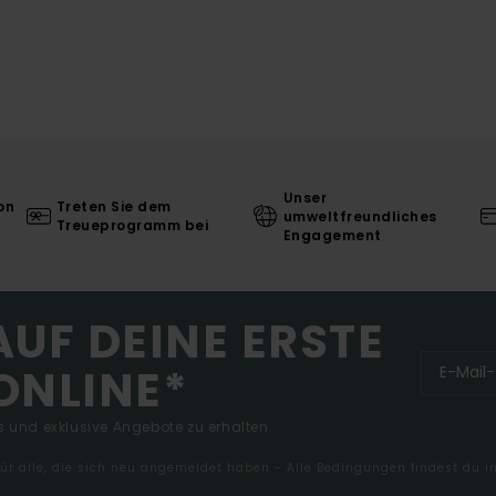
Unser
on
Treten Sie dem
umweltfreundliches
Treueprogramm bei
Engagement
AUF DEINE ERSTE
ONLINE*
 und exklusive Angebote zu erhalten.
 für alle, die sich neu angemeldet haben - Alle Bedingungen findest du 