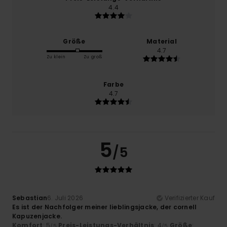
4.4
Größe
Material
4.7
Zu klein
Zu groß
Farbe
4.7
5
/5
Sebastian
6. Juli 2026
Verifizierter Kauf
Es ist der Nachfolger meiner lieblingsjacke, der cornell
Kapuzenjacke.
Komfort
: 5
Preis-Leistungs-Verhältnis
: 4
Größe
:
/5
/5