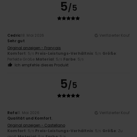
5
/5
Cedric
18. Mai 2026
Verifizierter Kauf
Sehr gut
Original anzeigen - Français
Komfort
: 5
Preis-Leistungs-Verhältnis
: 5
Größe
:
/5
/5
Perfekte Größe
Material
: 5
Farbe
: 5
/5
/5
Ich empfehle dieses Produkt
5
/5
Rafa
11. Mai 2026
Verifizierter Kauf
Qualität und Komfort.
Original anzeigen - Castellano
Komfort
: 5
Preis-Leistungs-Verhältnis
: 5
Größe
: Zu
/5
/5
groß
Material
: 5
Farbe
: 5
/5
/5