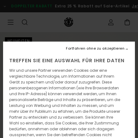
Direkt
DOPPELTER RABATT
Extra 25 % Rabatt auf Sale-Artikel
Je
zur
Produktinformation
springen
NEUHEITEN
Fortfahren ohne zu akzeptieren
TREFFEN SIE EINE AUSWAHL FÜR IHRE DATEN
Wir und unsere Partner verwenden Cookies oder eine
vergleichbare Technologie, um Informationen auf Ihrem
Gerät zu speichern und/oder darauf zuzugreifen. Diese
personenbezogenen Informationen (wie Ihre Browserdaten
und Ihre IP-Adresse) können verwendet werden, um Ihnen
personalisierte Beiträge und Inhalte zu präsentieren, um die
Leistung von Werbung und Inhalten zu messen, und um
mehr über ihr Publikum zu erfahren, um die Produkte unserer
Partner zu entwickeln und zu verbessern. Sie können Ihre
Wahl so einstellen, dass Sie Cookies, die Ihrer Zustimmung
bedürfen, annehmen oder ablehnen oder sich dagegen
aussprechen, wenn Sie den betreffenden Cookies nicht