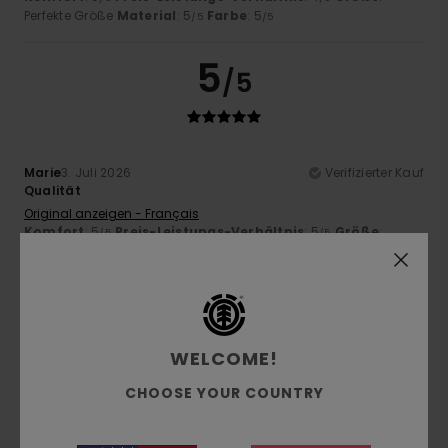
Perfekte Größe
Material
: 5
Farbe
: 5
/5
/5
5
/5
Marie
3. Juli 2026
Verifizierter Kauf
Qualität
Original anzeigen - Français
Komfort
: 5
Preis-Leistungs-Verhältnis
: 5
Größe
:
/5
/5
Perfekte Größe
Material
: 5
Farbe
: 5
/5
/5
Ich empfehle dieses Produkt
3
/5
WELCOME!
CHOOSE YOUR COUNTRY
Stephane
2. Juli 2026
Verifizierter Kauf
Es fehlt ein elastischer / eng anliegender Strumpf