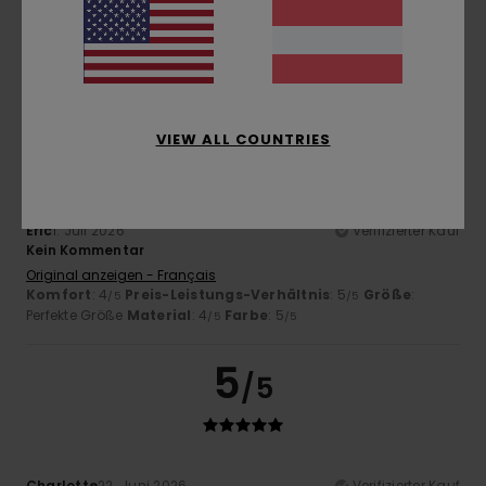
Original anzeigen - Français
Komfort
: 4
Preis-Leistungs-Verhältnis
: 4
Größe
: Groß
/5
/5
Material
: 5
Farbe
: 5
/5
/5
4
/5
VIEW ALL COUNTRIES
Eric
1. Juli 2026
Verifizierter Kauf
Kein Kommentar
Original anzeigen - Français
Komfort
: 4
Preis-Leistungs-Verhältnis
: 5
Größe
:
/5
/5
Perfekte Größe
Material
: 4
Farbe
: 5
/5
/5
5
/5
Charlotte
22. Juni 2026
Verifizierter Kauf