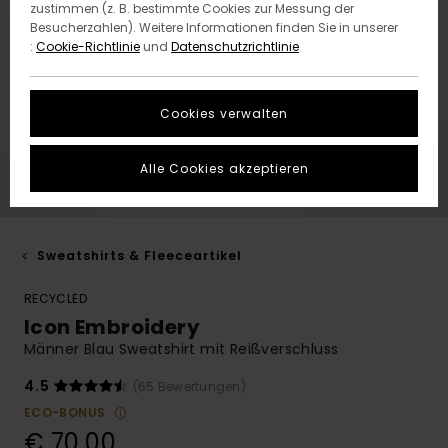
zustimmen (z. B. bestimmte Cookies zur Messung der
Besucherzahlen). Weitere Informationen finden Sie in unserer
:
Cookie-Richtlinie
und
Datenschutzrichtlinie
Cookies verwalten
Alle Cookies akzeptieren
Sweatshirts & Fleeceartikel
RECYCLED
Icon Embroidery
Männer Blau Sweatshirt mit Reißverschluss
4.5
(65 Bewertungen)
ECO-BONUS
€ 70,00