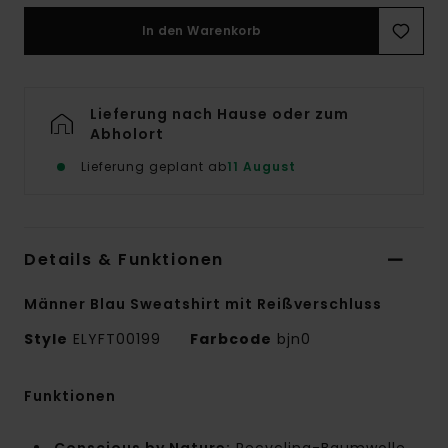
In den Warenkorb
Lieferung nach Hause oder zum
Abholort
Lieferung geplant ab
11 August
Details & Funktionen
Männer Blau Sweatshirt mit Reißverschluss
Style
ELYFT00199
Farbcode
bjn0
Funktionen
Conscious by Nature:
Recycling-Baumwolle