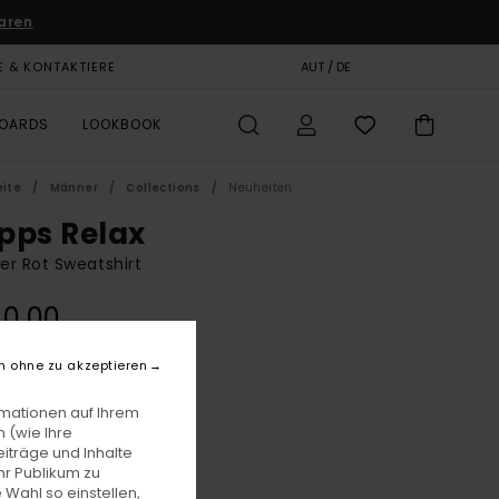
aren
E & KONTAKTIERE
GESCHENKKARTE
AUT / DE
SHOPS
BOARDS
LOOKBOOK
eite
Männer
Collections
Neuheiten
pps Relax
r Rot Sweatshirt
90,00
n ohne zu akzeptieren
Zinfandel
e
rmationen auf Ihrem
 (wie Ihre
iträge und Inhalte
hr Publikum zu
 Wahl so einstellen,