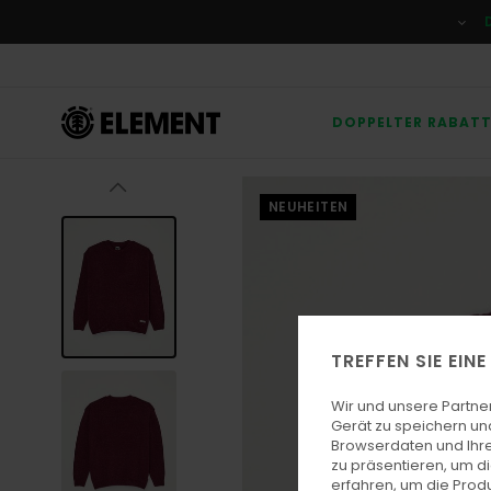
Direkt
zur
Produktinformation
springen
DOPPELTER RABAT
NEUHEITEN
TREFFEN SIE EIN
Wir und unsere Partne
Gerät zu speichern un
Browserdaten und Ihre
zu präsentieren, um d
erfahren, um die Produ