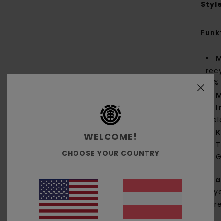
Styl
Funk
M
recy
6 %
M
I
Mel
K
WELCOME!
T
CHOOSE YOUR COUNTRY
G
Zus
recyc
6% r