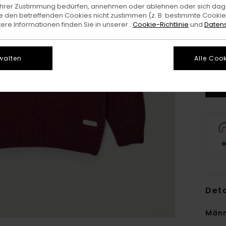
e Ihrer Zustimmung bedürfen, annehmen oder ablehnen oder sich da
 den betreffenden Cookies nicht zustimmen (z. B. bestimmte Cooki
re Informationen finden Sie in unserer :
Cookie-Richtlinie
und
Datens
X
G
walten
Alle Cook
Deta
Männ