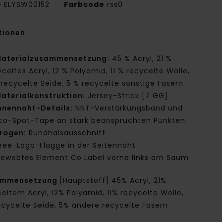
e
ELYSW00152
Farbcode
rss0
tionen
aterialzusammensetzung:
45 % Acryl, 21 %
celtes Acryl, 12 % Polyamid, 11 % recycelte Wolle,
 recycelte Seide, 5 % recycelte sonstige Fasern
aterialkonstruktion:
Jersey-Strick [7 GG]
nnennaht-Details:
NNT-Verstärkungsband und
co-Spot-Tape an stark beanspruchten Punkten
ragen:
Rundhalsausschnitt
ree-Logo-Flagge in der Seitennaht
ewebtes Element Co Label vorne links am Saum
ammensetzung
[Hauptstoff] 45% Acryl, 21%
eltem Acryl, 12% Polyamid, 11% recycelte Wolle,
ecycelte Seide, 5% andere recycelte Fasern