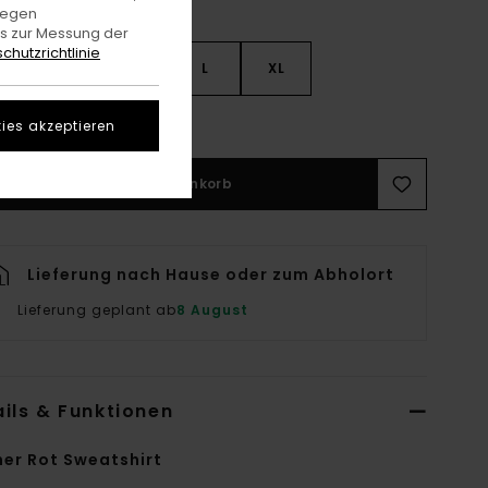
gegen
es zur Messung der
chutzrichtlinie
S
S
M
L
XL
rößentabelle Ansehen
ies akzeptieren
In den Warenkorb
Lieferung nach Hause oder zum Abholort
Lieferung geplant ab
8 August
ils & Funktionen
er Rot Sweatshirt