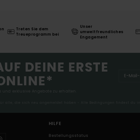
Unser
on
Treten Sie dem
umweltfreundliches
Treueprogramm bei
Engagement
AUF DEINE ERSTE
ONLINE*
 und exklusive Angebote zu erhalten.
 für alle, die sich neu angemeldet haben - Alle Bedingungen findest du 
HILFE
Bestellungsstatus