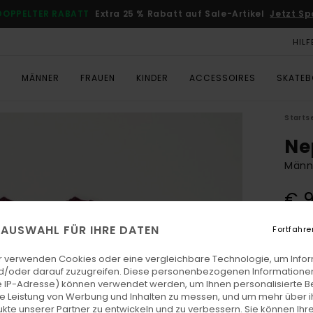
DOPPELTER RABATT
Extra 25 % Rabatt auf Sale-Artikel
Jetzt Sp
HILF
T
MÄNNER
FRAUEN
KINDER
ACCESSOIRES
SKATE
Starts
Ne
Männe
€ 
E AUSWAHL FÜR IHRE DATEN
Fortfahre
Farb
r verwenden Cookies oder eine vergleichbare Technologie, um Info
d/oder darauf zuzugreifen. Diese personenbezogenen Informationen
 IP-Adresse) können verwendet werden, um Ihnen personalisierte Be
ie Leistung von Werbung und Inhalten zu messen, und um mehr über i
kte unserer Partner zu entwickeln und zu verbessern. Sie können Ihre