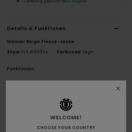
Lieferung geplant ab
11 August
Details & Funktionen
Männer Beige Fleece-Jacke
Style
ELYJK00324
Farbcode
tegh
Funktionen
Conscious by Nature:
Grs-Recycling-
Polyester
Materialzusammensetzung:
100 % recyceltes
Polyester
Materialkonstruktion:
Sherpa-Fleece
WELCOME!
Innennaht-Details:
NNT-Verstärkungsband
CHOOSE YOUR COUNTRY
und Melco-Spot-Tape an stark beanspruchten