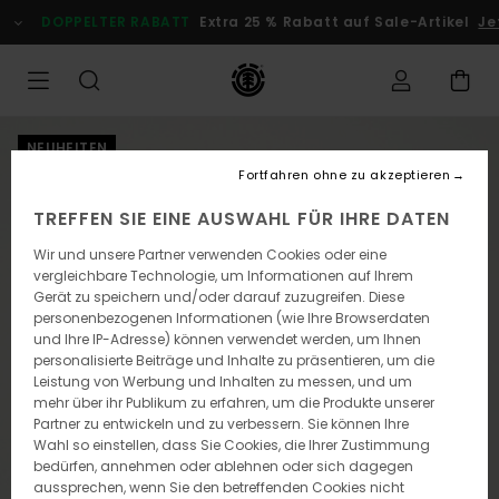
Direkt
DOPPELTER RABATT
Extra 25 % Rabatt auf Sale-Artikel
Jet
zur
Produktinformation
springen
NEUHEITEN
Fortfahren ohne zu akzeptieren
TREFFEN SIE EINE AUSWAHL FÜR IHRE DATEN
Wir und unsere Partner verwenden Cookies oder eine
vergleichbare Technologie, um Informationen auf Ihrem
Gerät zu speichern und/oder darauf zuzugreifen. Diese
personenbezogenen Informationen (wie Ihre Browserdaten
und Ihre IP-Adresse) können verwendet werden, um Ihnen
personalisierte Beiträge und Inhalte zu präsentieren, um die
Leistung von Werbung und Inhalten zu messen, und um
mehr über ihr Publikum zu erfahren, um die Produkte unserer
Partner zu entwickeln und zu verbessern. Sie können Ihre
Wahl so einstellen, dass Sie Cookies, die Ihrer Zustimmung
bedürfen, annehmen oder ablehnen oder sich dagegen
aussprechen, wenn Sie den betreffenden Cookies nicht