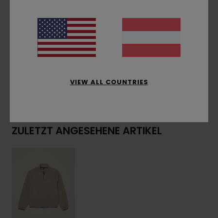
Punkten
Futter:
Ungefüttert
Zusammensetzung
[Hauptstoff] 100 % recyceltes
Polyester
VIEW ALL COUNTRIES
Versand & Rückversand
ZULETZT ANGESEHENE ARTIKEL