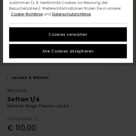
zustimmen (z. B. bestimmte Cookies zur Messung der
Besucherzahlen). Weitere Informationen finden Sie in unserer
:
Cookie-Richtlinie
und
Datenschutzrichtlinie
Cookies verwalten
Alle Cookies akzeptieren
Jacken & Mäntel
RECYCLED
Sefton 1/4
Männer Beige Fleece-Jacke
ECO-BONUS
€ 110,00