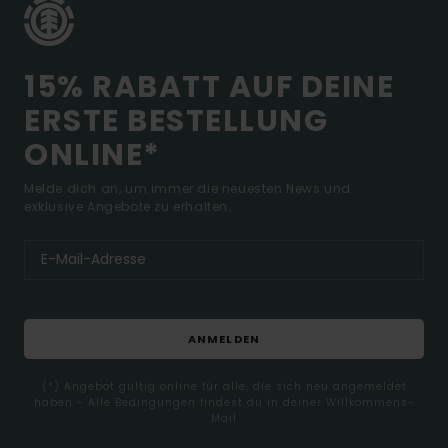
15% RABATT AUF DEINE
ERSTE BESTELLUNG
ONLINE*
Melde dich an, um immer die neuesten News und
exklusive Angebote zu erhalten.
ANMELDEN
(*) Angebot gültig online für alle, die sich neu angemeldet
haben - Alle Bedingungen findest du in deiner Willkommens-
Mail