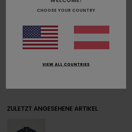
WELCOME!
und Melco-Spot-Tape an stark beanspruchten
CHOOSE YOUR COUNTRY
Punkten
Verschluss:
Zwei-Wege-Reißverschluss
Taschen:
Zwei Aufgesetzte Vordertaschen,
Seitliche Eingrifftaschen
Weitere Merkmale:
Gewebter Aufnäher
Zusammensetzung
[Hauptstoff] 80 % recyceltes
Polyester, 20 % Wolle
VIEW ALL COUNTRIES
Versand & Rückversand
ZULETZT ANGESEHENE ARTIKEL