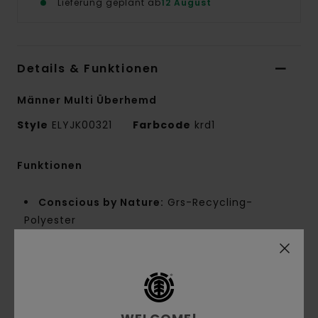
Lieferung geplant ab
12 August
Details & Funktionen
Männer Multi Überhemd
Style
ELYJK00321
Farbcode
krd1
Funktionen
Conscious by Nature:
Grs-Recycling-
Polyester
Materialzusammensetzung:
80 % recyceltes
Polyester, 20 % Wolle
Materialzusammensetzung:
Wollmischung
[346 g/m²]
Innennaht-Details:
NNT-Verstärkungsband