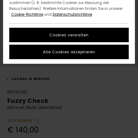
zustimmen (z. B. bestimmte Cookies zur Messung der
Besucherzahlen). Weitere Informationen finden Sie in unserer
:
Cookie-Richtlinie
und
Datenschutzrichtlinie
Cookies verwalten
Alle Cookies akzeptieren
Jacken & Mäntel
RECYCLED
Fuzzy Check
Männer Multi Überhemd
ECO-BONUS
€ 140,00