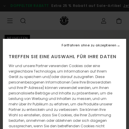
Direkt
DOPPELTER RABATT
Extra 25 % Rabatt auf Sale-Artikel
Jetz
zur
Produktinformation
springen
NEUHEITEN
Fortfahren ohne zu akzeptieren
TREFFEN SIE EINE AUSWAHL FÜR IHRE DATEN
Wir und unsere Partner verwenden Cookies oder eine
vergleichbare Technologie, um Informationen auf Ihrem
Gerät zu speichern und/oder darauf zuzugreifen. Diese
personenbezogenen Informationen (wie Ihre Browserdaten
und Ihre IP-Adresse) können verwendet werden, um Ihnen
personalisierte Beiträge und Inhalte zu präsentieren, um die
Leistung von Werbung und Inhalten zu messen, und um
mehr über ihr Publikum zu erfahren, um die Produkte unserer
Partner zu entwickeln und zu verbessern. Sie können Ihre
Wahl so einstellen, dass Sie Cookies, die Ihrer Zustimmung
bedürfen, annehmen oder ablehnen oder sich dagegen
aussprechen, wenn Sie den betreffenden Cookies nicht