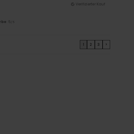
Verifizierter Kauf
rbe
: 5
/5
1
2
3
>