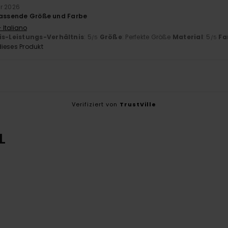
ar 2026
passende Größe und Farbe
 Italiano
is-Leistungs-Verhältnis
: 5
Größe
: Perfekte Größe
Material
: 5
Fa
/5
/5
ieses Produkt
Verifiziert von
TrustVille
L