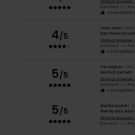
Original anzeigen 
Komfort
: 5
Pre
/5
Ich empfehle d
Juan Jose
9. Febr
4
/5
Das finde ich rich
Original anzeigen 
Komfort
: 4
Pre
/5
Ich empfehle d
Veronique
8. Febr
5
/5
einfach perfekt
Original anzeigen 
Komfort
: 4
Pre
/5
Ich empfehle d
5
MarÃ­a Isabel
7. 
/5
Genau das, was 
Original anzeigen 
Komfort
: 5
Pre
/5