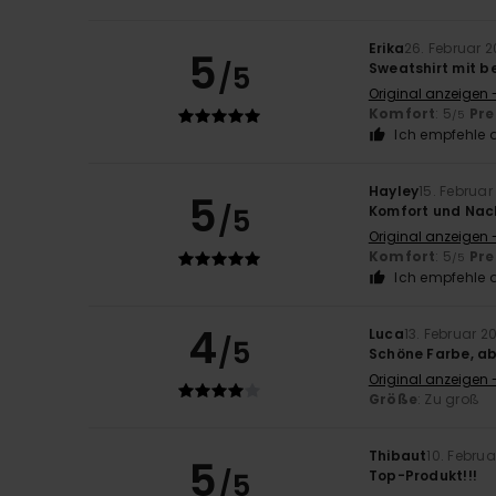
Erika
26. Februar 
5
/5
Sweatshirt mit b
Original anzeigen -
Komfort
: 5
Pre
/5
Ich empfehle d
Hayley
15. Februar
5
/5
Komfort und Nac
Original anzeigen 
Komfort
: 5
Pre
/5
Ich empfehle d
4
Luca
13. Februar 2
/5
Schöne Farbe, ab
Original anzeigen -
Größe
: Zu groß
Thibaut
10. Febru
5
/5
Top-Produkt!!!