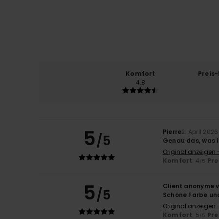
Komfort
Preis
4.8
5
Pierre
2. April 2026
/5
Genau das, was 
Original anzeigen 
Komfort
: 4
Pre
/5
5
Client anonyme v
/5
Schöne Farbe un
Original anzeigen 
Komfort
: 5
Pre
/5