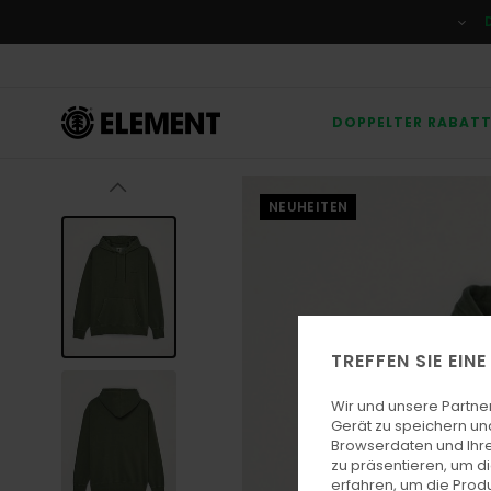
Direkt
zur
Produktinformation
springen
DOPPELTER RABAT
NEUHEITEN
TREFFEN SIE EIN
Wir und unsere Partne
Gerät zu speichern un
Browserdaten und Ihre
zu präsentieren, um d
erfahren, um die Produ