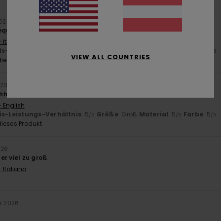
2026
equemer Passform, schöner Stoff.
 Italiano
is-Leistungs-Verhältnis
: 5
Größe
: Groß
Material
: 5
Farbe
: 4
/5
/5
/5
VIEW ALL COUNTRIES
ieses Produkt
 2026
hhaltigkeit ohne Schnickschnack
- English
is-Leistungs-Verhältnis
: 5
Größe
: Groß
Material
: 5
Farbe
: 5
/5
/5
/5
ieses Produkt
026
er viel zu groß
 Italiano
ar 2026