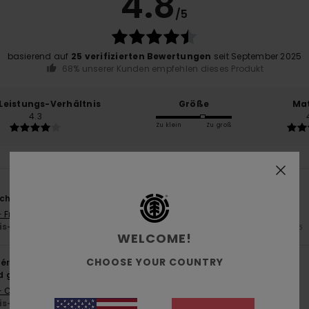
4.8
/5
basierend auf
25 verifizierten Bewertungen
seit September 2025
68% unserer Kunden empfehlen dieses Produkt
-Leistungs-Verhältnis
Größe
Mat
4.3
Zu klein
Zu groß
ich gesucht habe
- Français
is-Leistungs-Verhältnis
: 4
Größe
: Groß
Material
: 4
Farbe
: 5
/5
/5
/5
WELCOME!
CHOOSE YOUR COUNTRY
érifié
11. März 2026
d gute Qualität
- Castellano
is-Leistungs-Verhältnis
: 5
Größe
: Zu groß
Material
: 5
/5
/5