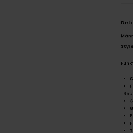
Deta
Männ
Styl
Funk
C
F
Rec
G
G
P
F
T