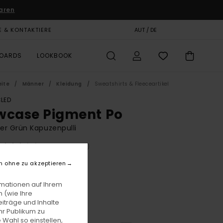
aren
E & KONTAKTIERE
GESCHENKKARTE
AUT / DE
SHOPS
BOARDS
LOOKBOOK
eite
Männer
Kleidung
Sweatshirts & Fleeceartikel
LED
wcase Pigment Po
r Grün Kapuzenpulli
(25 Bewertungen)
BONUS
n ohne zu akzeptieren
5,00
rmationen auf Ihrem
 (wie Ihre
iträge und Inhalte
Bronze Green
e
hr Publikum zu
 Wahl so einstellen,