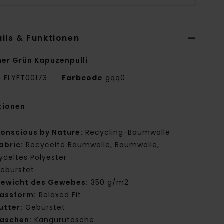
ils & Funktionen
er Grün Kapuzenpulli
e
ELYFT00173
Farbcode
gqq0
tionen
onscious by Nature:
Recycling-Baumwolle
abric:
Recycelte Baumwolle, Baumwolle,
yceltes Polyester
ebürstet
ewicht des Gewebes:
350 g/m2
assform:
Relaxed Fit
utter:
Gebürstet
aschen:
Kängurutasche