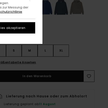
gegen
es zur Messung der
chutzrichtlinie
ies akzeptieren
S
S
M
L
XL
rößentabelle Ansehen
In den Warenkorb
Lieferung nach Hause oder zum Abholort
Lieferung geplant ab
11 August