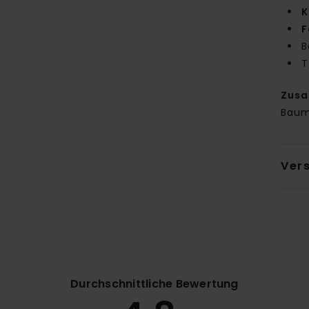
K
F
B
T
Zus
Baum
Ver
Durchschnittliche Bewertung