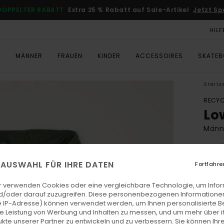
DOPPELTER RABATT
Extra 25 % Rabatt auf Sale-Artikel
Jetzt Sp
HILF
T
MÄNNER
FRAUEN
KINDER
ACCESSOIRES
SKATE
Starts
RECYC
Lo
Männe
4.8
ECO-
E AUSWAHL FÜR IHRE DATEN
Fortfahre
€ 7
r verwenden Cookies oder eine vergleichbare Technologie, um Info
d/oder darauf zuzugreifen. Diese personenbezogenen Informationen
 IP-Adresse) können verwendet werden, um Ihnen personalisierte Be
Farb
ie Leistung von Werbung und Inhalten zu messen, und um mehr über i
kte unserer Partner zu entwickeln und zu verbessern. Sie können Ihre