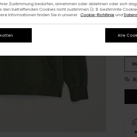
e Ihrer Zustimmung bedürfen, annehmen oder ablehnen oder sich da
 den betreffenden Cookies nicht zustimmen (z. B. bestimmte Cooki
re Informationen finden Sie in unserer :
Cookie-Richtlinie
und
Datens
walten
Alle Cook
X
G