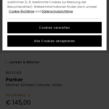
zustimmen (z. B. bestimmte Cookies zur Messung der
Besucherzahlen). Weitere Informationen finden Sie in unserer
:
Cookie-Richtlinie
und
Datenschutzrichtlinie
Cookies verwalten
Alle Cookies akzeptieren
Jacken & Mäntel
RECYCLED
Parker
Männer Schwarz Canvas-Jacke
ECO-BONUS
€ 145,00