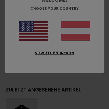
WELCOME!
Polsterung:
Flachpolsterung
CHOOSE YOUR COUNTRY
Verschluss:
Reißverschluss
Taschen:
Zwei Leistentaschen + Eine
Innentasche
Weitere Merkmale:
Kragen Aus Cord,
Applikation Aus Wildlederimitat
Zusammensetzung
[Hauptstoff] 100 % recyceltes
Polyester
VIEW ALL COUNTRIES
Versand & Rückversand
ZULETZT ANGESEHENE ARTIKEL