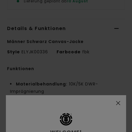
Lieferung geplant ab
10 August
Details & Funktionen
Männer Schwarz Canvas-Jacke
Style
ELYJK00336
Farbcode
fbk
Funktionen
Materialbehandlung:
10K/5K DWR-
Imprägnierung
Materialzusammensetzung:
100 % recyceltes
Polyester
Materialkonstruktion:
Canvas [220 G/M2]
Passform:
Regular Fit
Futter:
Trikotfutter Aus 100 % Polyester