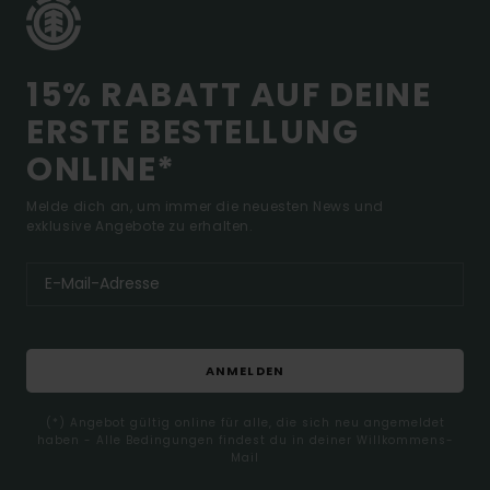
15% RABATT AUF DEINE
ERSTE BESTELLUNG
ONLINE*
Melde dich an, um immer die neuesten News und
exklusive Angebote zu erhalten.
ANMELDEN
(*) Angebot gültig online für alle, die sich neu angemeldet
haben - Alle Bedingungen findest du in deiner Willkommens-
Mail