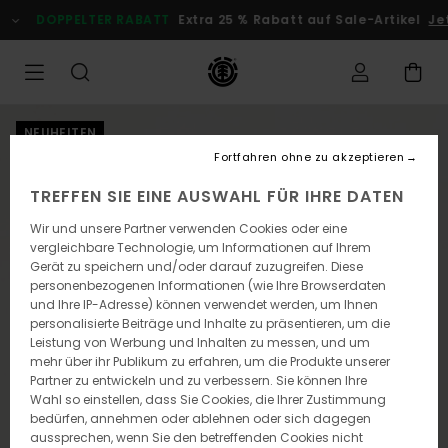
Direkt
DOPPELTER RABATT
Extra 25 % Rabatt auf Sale-Artikel
Jetz
zur
Produktinformation
springen
NEUHEITEN
Fortfahren ohne zu akzeptieren
TREFFEN SIE EINE AUSWAHL FÜR IHRE DATEN
Wir und unsere Partner verwenden Cookies oder eine
vergleichbare Technologie, um Informationen auf Ihrem
Gerät zu speichern und/oder darauf zuzugreifen. Diese
personenbezogenen Informationen (wie Ihre Browserdaten
und Ihre IP-Adresse) können verwendet werden, um Ihnen
personalisierte Beiträge und Inhalte zu präsentieren, um die
Leistung von Werbung und Inhalten zu messen, und um
mehr über ihr Publikum zu erfahren, um die Produkte unserer
Partner zu entwickeln und zu verbessern. Sie können Ihre
Wahl so einstellen, dass Sie Cookies, die Ihrer Zustimmung
bedürfen, annehmen oder ablehnen oder sich dagegen
aussprechen, wenn Sie den betreffenden Cookies nicht