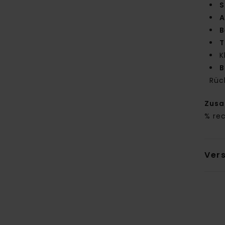
S
A
B
T
K
B
Rüc
Zus
% re
Ver