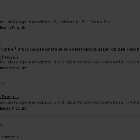
is-Leistungs-Verhältnis
: 5
Material
: 5
Farbe
: 5
/5
/5
/5
ieses Produkt
6
Farbe / Druckknöpfe anstelle von Klettverschlüssen an den Tasc
- Français
is-Leistungs-Verhältnis
: 4
Größe
: Perfekte Größe
Material
: 4
Fa
/5
/5
ieses Produkt
026
!
- Français
is-Leistungs-Verhältnis
: 5
Größe
: Perfekte Größe
Material
: 5
Fa
/5
/5
ieses Produkt
26
- Français