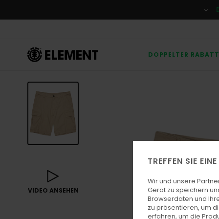
Direkt
zur
Produktinformation
springen
DOPPELTER RABAT
TREFFEN SIE EIN
Wir und unsere Partne
Gerät zu speichern un
VIDEO ANSEHEN
Browserdaten und Ihre
zu präsentieren, um d
erfahren, um die Produ