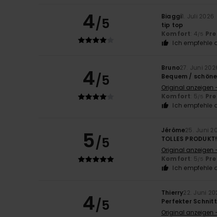
4
Biaggi
1. Juli 2026
/5
tip top
Komfort
: 4
Pre
/5
Ich empfehle d
Bruno
27. Juni 202
4
/5
Bequem / schöne 
Original anzeigen 
Komfort
: 5
Pre
/5
Ich empfehle d
Jérôme
25. Juni 2
5
/5
TOLLES PRODUKT
Original anzeigen 
Komfort
: 5
Pre
/5
Ich empfehle d
Thierry
22. Juni 20
4
/5
Perfekter Schnitt
Original anzeigen 