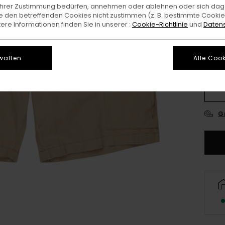
e Ihrer Zustimmung bedürfen, annehmen oder ablehnen oder sich da
 den betreffenden Cookies nicht zustimmen (z. B. bestimmte Cooki
re Informationen finden Sie in unserer :
Cookie-Richtlinie
und
Datens
walten
Alle Cook
26
3
G