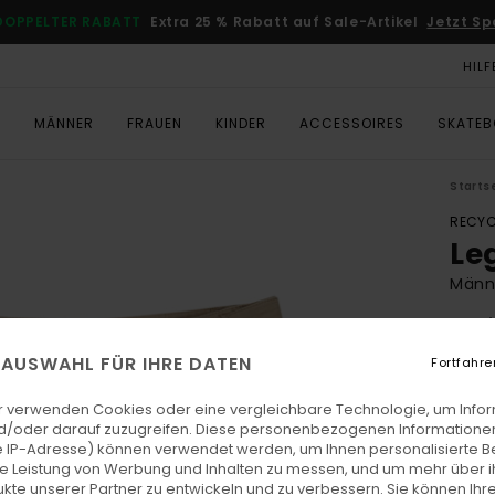
DOPPELTER RABATT
Extra 25 % Rabatt auf Sale-Artikel
Jetzt Sp
HILF
T
MÄNNER
FRAUEN
KINDER
ACCESSOIRES
SKATE
Starts
RECYC
Leg
Männ
4.7
ECO-
E AUSWAHL FÜR IHRE DATEN
Fortfahre
€ 7
r verwenden Cookies oder eine vergleichbare Technologie, um Info
d/oder darauf zuzugreifen. Diese personenbezogenen Informationen
 IP-Adresse) können verwendet werden, um Ihnen personalisierte Be
Farb
ie Leistung von Werbung und Inhalten zu messen, und um mehr über i
kte unserer Partner zu entwickeln und zu verbessern. Sie können Ihre