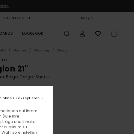
aren
E & KONTAKTIERE
GESCHENKKARTE
AUT / DE
SHOPS
BOARDS
LOOKBOOK
eite
Männer
Kleidung
Shorts
LED
ion 21"
er Beige Cargo-Shorts
(33 Bewertungen)
BONUS
n ohne zu akzeptieren
5,00
rmationen auf Ihrem
 (wie Ihre
iträge und Inhalte
Aluminum
e
hr Publikum zu
 Wahl so einstellen,