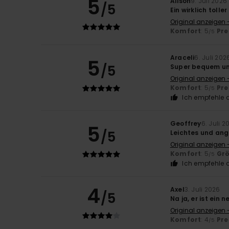
5
Alison
9. Juli 2026
/5
Ein wirklich tolle
Original anzeigen 
Komfort
: 5
Pre
/5
Araceli
6. Juli 202
5
/5
Super bequem un
Original anzeigen 
Komfort
: 5
Pre
/5
Ich empfehle d
Geoffrey
6. Juli 2
5
/5
Leichtes und an
Original anzeigen 
Komfort
: 5
Gr
/5
Ich empfehle d
4
Axel
3. Juli 2026
/5
Na ja, er ist ein 
Original anzeigen 
Komfort
: 4
Pre
/5