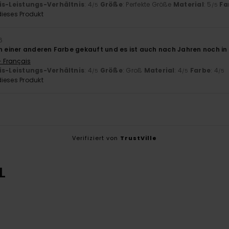
is-Leistungs-Verhältnis
: 4
Größe
: Perfekte Größe
Material
: 5
Fa
/5
/5
ieses Produkt
6
in einer anderen Farbe gekauft und es ist auch nach Jahren noch i
- Français
is-Leistungs-Verhältnis
: 4
Größe
: Groß
Material
: 4
Farbe
: 4
/5
/5
/5
ieses Produkt
Verifiziert von
TrustVille
L