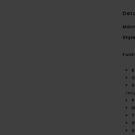
Deta
Männ
Styl
Funk
K
C
S
rec
P
H
T
V
S