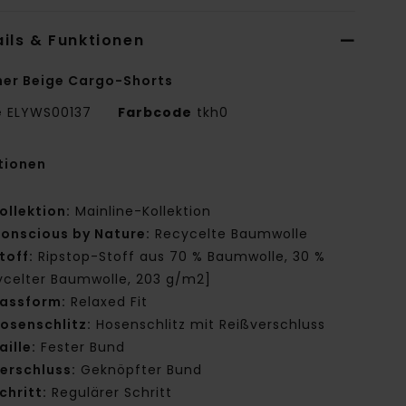
ils & Funktionen
er Beige Cargo-Shorts
e
ELYWS00137
Farbcode
tkh0
tionen
ollektion:
Mainline-Kollektion
onscious by Nature:
Recycelte Baumwolle
toff:
Ripstop-Stoff aus 70 % Baumwolle, 30 %
ycelter Baumwolle, 203 g/m2]
assform:
Relaxed Fit
osenschlitz:
Hosenschlitz mit Reißverschluss
aille:
Fester Bund
erschluss:
Geknöpfter Bund
chritt:
Regulärer Schritt