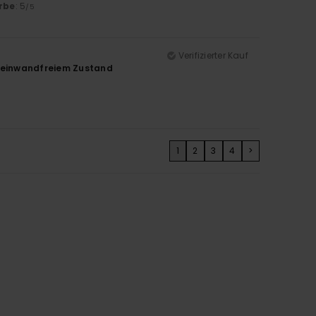
rbe
: 5
/5
Verifizierter Kauf
n einwandfreiem Zustand
1
2
3
4
>