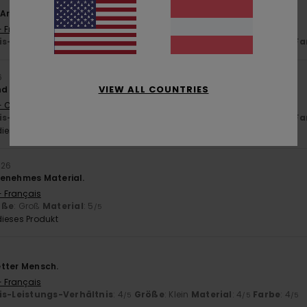
r Artikel, schöne Farbe
- Français
is-Leistungs-Verhältnis
: 5
Größe
: Perfekte Größe
Material
: 5
Fa
/5
/5
6
VIEW ALL COUNTRIES
d von hervorragender Qualität
- Castellano
is-Leistungs-Verhältnis
: 4
Größe
: Perfekte Größe
Material
: 5
Fa
/5
/5
ieses Produkt
026
genehmes Material.
- Français
öße
: Groß
Material
: 5
/5
ieses Produkt
netter Mensch.
- Français
is-Leistungs-Verhältnis
: 4
Größe
: Klein
Material
: 4
Farbe
: 4
/5
/5
/5