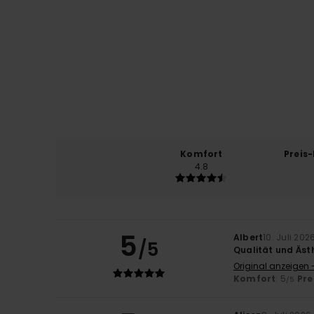
Komfort
Preis
4.8
5
Albert
10. Juli 202
/5
Qualität und Äst
Original anzeigen 
Komfort
: 5
Pre
/5