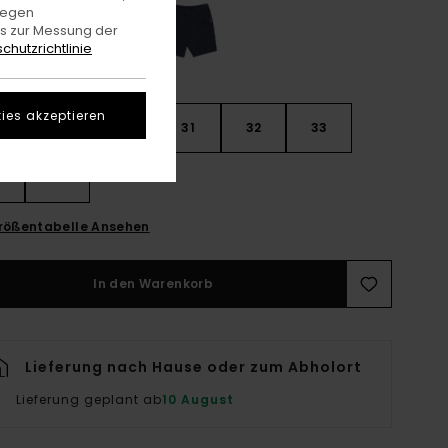
gegen
es zur Messung der
chutzrichtlinie
ies akzeptieren
28
30
31
32
33
4
36
rößentabelle Ansehen
In den Warenkorb
Lieferung nach Hause oder zum Abholort
Lieferung geplant ab
10 August