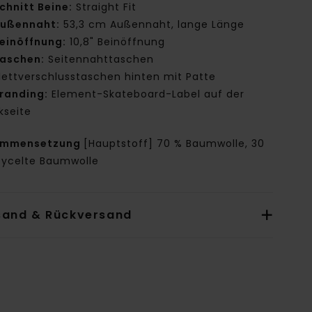
chnitt Beine:
Straight Fit
ußennaht:
53,3 cm Außennaht, lange Länge
einöffnung:
10,8" Beinöffnung
aschen:
Seitennahttaschen
lettverschlusstaschen hinten mit Patte
randing:
Element-Skateboard-Label auf der
kseite
ammensetzung
[Hauptstoff] 70 % Baumwolle, 30
cycelte Baumwolle
sand & Rückversand