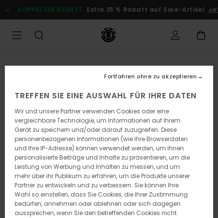
Direkt
DOPPELTER RABATT
Extra 25 % Rabatt auf Sale-Artikel
Je
zur
Produktinformation
springen
Fortfahren ohne zu akzeptieren
TREFFEN SIE EINE AUSWAHL FÜR IHRE DATEN
Wir und unsere Partner verwenden Cookies oder eine
vergleichbare Technologie, um Informationen auf Ihrem
Gerät zu speichern und/oder darauf zuzugreifen. Diese
personenbezogenen Informationen (wie Ihre Browserdaten
und Ihre IP-Adresse) können verwendet werden, um Ihnen
personalisierte Beiträge und Inhalte zu präsentieren, um die
Leistung von Werbung und Inhalten zu messen, und um
mehr über ihr Publikum zu erfahren, um die Produkte unserer
Partner zu entwickeln und zu verbessern. Sie können Ihre
Wahl so einstellen, dass Sie Cookies, die Ihrer Zustimmung
bedürfen, annehmen oder ablehnen oder sich dagegen
aussprechen, wenn Sie den betreffenden Cookies nicht