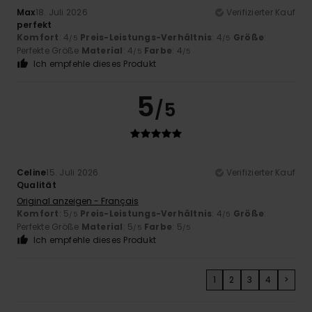
Max
18. Juli 2026
Verifizierter Kauf
perfekt
Komfort
: 4
Preis-Leistungs-Verhältnis
: 4
Größe
:
/5
/5
Perfekte Größe
Material
: 4
Farbe
: 4
/5
/5
Ich empfehle dieses Produkt
5
/5
Celine
15. Juli 2026
Verifizierter Kauf
Qualität
Original anzeigen - Français
Komfort
: 5
Preis-Leistungs-Verhältnis
: 4
Größe
:
/5
/5
Perfekte Größe
Material
: 5
Farbe
: 5
/5
/5
Ich empfehle dieses Produkt
1
2
3
4
>