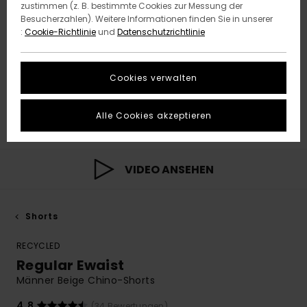
zustimmen (z. B. bestimmte Cookies zur Messung der
Besucherzahlen). Weitere Informationen finden Sie in unserer
:
Cookie-Richtlinie
und
Datenschutzrichtlinie
Cookies verwalten
Alle Cookies akzeptieren
VIDEO ANSEHEN
Shorts
RECYCLED
Regular Ewaist
Männer Beige Chino-Shorts
4.8
(34 Bewertungen)