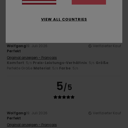
Perfekte Größe
Material
: 5
Farbe
: 5
/5
/5
5
/5
VIEW ALL COUNTRIES
Wolfgang
19. Juli 2026
Verifizierter Kauf
Perfekt
Original anzeigen - Français
Komfort
: 5
Preis-Leistungs-Verhältnis
: 5
Größe
:
/5
/5
Perfekte Größe
Material
: 5
Farbe
: 5
/5
/5
5
/5
Wolfgang
19. Juli 2026
Verifizierter Kauf
Perfekt
Original anzeigen - Français