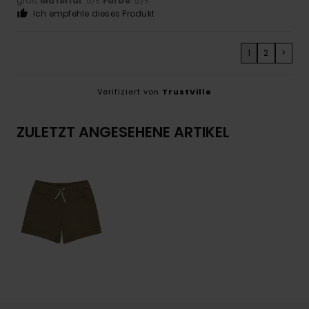
groß
Material
: 5
Farbe
: 5
/5
/5
Ich empfehle dieses Produkt
1
2
>
Verifiziert von
TrustVille
ZULETZT ANGESEHENE ARTIKEL