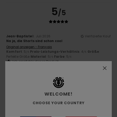
5
/5
Jean-Baptiste
8. Juli 2026
Verifizierter Kauf
Na ja, die Shorts sind schon cool
Original anzeigen - Français
Komfort
: 5
Preis-Leistungs-Verhältnis
: 4
Größe
:
/5
/5
Perfekte Größe
Material
: 5
Farbe
: 5
/5
/5
Ich empfehle dieses Produkt
5
/5
WELCOME!
Simone
5. Juli 2026
Verifizierter Kauf
CHOOSE YOUR COUNTRY
Sie sind schön
Original anzeigen - Italiano