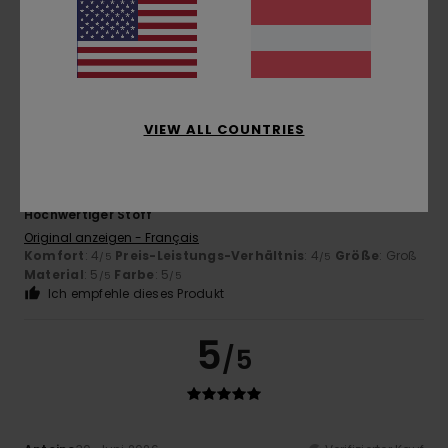
Komfort
: 5
Preis-Leistungs-Verhältnis
: 5
Größe
: Groß
/5
/5
Material
: 5
Farbe
: 5
/5
/5
Ich empfehle dieses Produkt
5
/5
VIEW ALL COUNTRIES
Dimitri
5. Juli 2026
Verifizierter Kauf
Hochwertiger Stoff
Original anzeigen - Français
Komfort
: 4
Preis-Leistungs-Verhältnis
: 4
Größe
: Groß
/5
/5
Material
: 5
Farbe
: 5
/5
/5
Ich empfehle dieses Produkt
5
/5