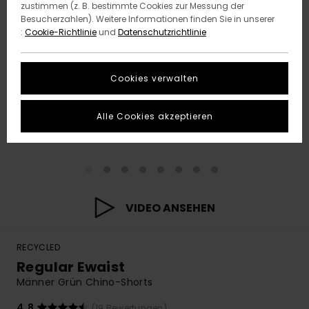
zustimmen (z. B. bestimmte Cookies zur Messung der
Besucherzahlen). Weitere Informationen finden Sie in unserer
:
Cookie-Richtlinie
und
Datenschutzrichtlinie
Cookies verwalten
Alle Cookies akzeptieren
VIDEO ANSEHEN
RECYCLED
Regular Ewaist
Männer Grün Chino-Shorts
4.8
(19 Bewertungen)