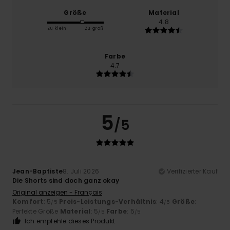
Größe
Material
4.8
Zu klein
Zu groß
Farbe
4.7
5
/5
Jean-Baptiste
8. Juli 2026
Verifizierter Kauf
Die Shorts sind doch ganz okay
Original anzeigen - Français
Komfort
: 5
Preis-Leistungs-Verhältnis
: 4
Größe
:
/5
/5
Perfekte Größe
Material
: 5
Farbe
: 5
/5
/5
Ich empfehle dieses Produkt