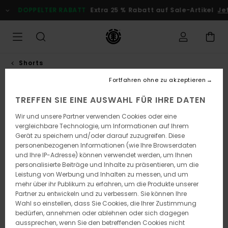
Direkt
DOPPELTER RABATT
Extra 25 % Rabatt auf Sale-Artikel
Je
zur
Produktinformation
springen
Shorts
Fortfahren ohne zu akzeptieren
TREFFEN SIE EINE AUSWAHL FÜR IHRE DATEN
Wir und unsere Partner verwenden Cookies oder eine
vergleichbare Technologie, um Informationen auf Ihrem
Gerät zu speichern und/oder darauf zuzugreifen. Diese
personenbezogenen Informationen (wie Ihre Browserdaten
und Ihre IP-Adresse) können verwendet werden, um Ihnen
personalisierte Beiträge und Inhalte zu präsentieren, um die
Leistung von Werbung und Inhalten zu messen, und um
mehr über ihr Publikum zu erfahren, um die Produkte unserer
Partner zu entwickeln und zu verbessern. Sie können Ihre
Wahl so einstellen, dass Sie Cookies, die Ihrer Zustimmung
bedürfen, annehmen oder ablehnen oder sich dagegen
aussprechen, wenn Sie den betreffenden Cookies nicht