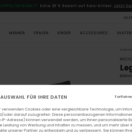
DOPPELTER RABATT
Extra 25 % Rabatt auf Sale-Artikel
Jetzt Sp
HILF
T
MÄNNER
FRAUEN
KINDER
ACCESSOIRES
SKATE
Starts
RECYC
Leg
Männ
4.7
ECO-
E AUSWAHL FÜR IHRE DATEN
Fortfahre
€ 7
r verwenden Cookies oder eine vergleichbare Technologie, um Info
d/oder darauf zuzugreifen. Diese personenbezogenen Informationen
 IP-Adresse) können verwendet werden, um Ihnen personalisierte Be
Farb
ie Leistung von Werbung und Inhalten zu messen, und um mehr über i
kte unserer Partner zu entwickeln und zu verbessern. Sie können Ihre