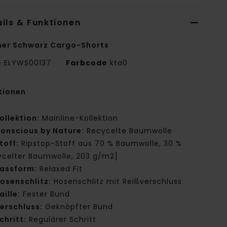
ils & Funktionen
er Schwarz Cargo-Shorts
e
ELYWS00137
Farbcode
kta0
tionen
ollektion:
Mainline-Kollektion
onscious by Nature:
Recycelte Baumwolle
toff:
Ripstop-Stoff aus 70 % Baumwolle, 30 %
ycelter Baumwolle, 203 g/m2]
assform:
Relaxed Fit
osenschlitz:
Hosenschlitz mit Reißverschluss
aille:
Fester Bund
erschluss:
Geknöpfter Bund
chritt:
Regulärer Schritt