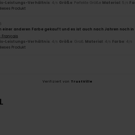
is-Leistungs-Verhältnis
: 4
Größe
: Perfekte Größe
Material
: 5
Fa
/5
/5
ieses Produkt
6
in einer anderen Farbe gekauft und es ist auch nach Jahren noch i
- Français
is-Leistungs-Verhältnis
: 4
Größe
: Groß
Material
: 4
Farbe
: 4
/5
/5
/5
ieses Produkt
Verifiziert von
TrustVille
L