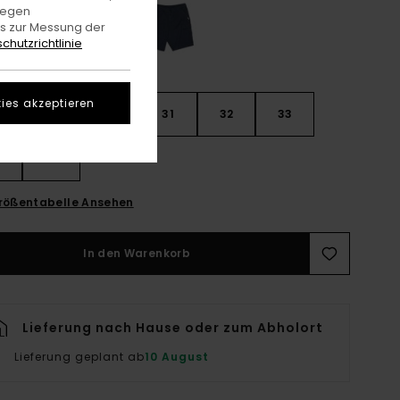
gegen
es zur Messung der
chutzrichtlinie
ies akzeptieren
28
30
31
32
33
4
36
rößentabelle Ansehen
In den Warenkorb
Lieferung nach Hause oder zum Abholort
Lieferung geplant ab
10 August