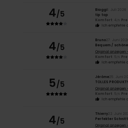
4
Biaggi
1. Juli 2026
/5
tip top
Komfort
: 4
Pre
/5
Ich empfehle d
Bruno
27. Juni 202
4
/5
Bequem / schöne 
Original anzeigen 
Komfort
: 5
Pre
/5
Ich empfehle d
Jérôme
25. Juni 2
5
/5
TOLLES PRODUKT
Original anzeigen 
Komfort
: 5
Pre
/5
Ich empfehle d
Thierry
22. Juni 20
4
/5
Perfekter Schnitt
Original anzeigen 