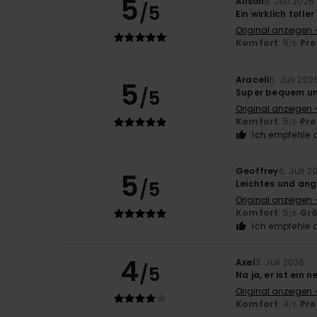
5
Alison
9. Juli 2026
/5
Ein wirklich tolle
Original anzeigen 
Komfort
: 5
Pre
/5
Araceli
6. Juli 202
5
/5
Super bequem un
Original anzeigen 
Komfort
: 5
Pre
/5
Ich empfehle d
Geoffrey
6. Juli 2
5
/5
Leichtes und an
Original anzeigen 
Komfort
: 5
Gr
/5
Ich empfehle d
4
Axel
3. Juli 2026
/5
Na ja, er ist ein 
Original anzeigen 
Komfort
: 4
Pre
/5