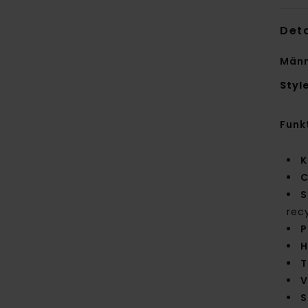
Deta
Männ
Styl
Funk
K
C
S
rec
P
H
T
V
S