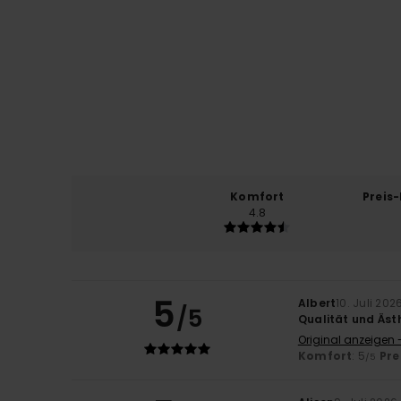
Komfort
Preis
4.8
5
Albert
10. Juli 202
/5
Qualität und Äst
Original anzeigen 
Komfort
: 5
Pre
/5