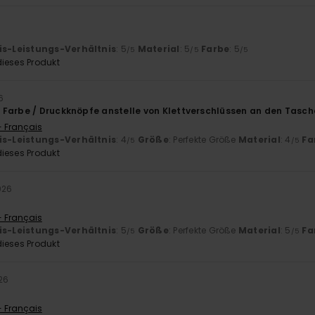
is-Leistungs-Verhältnis
: 5
Material
: 5
Farbe
: 5
/5
/5
/5
ieses Produkt
6
Farbe / Druckknöpfe anstelle von Klettverschlüssen an den Tasc
- Français
is-Leistungs-Verhältnis
: 4
Größe
: Perfekte Größe
Material
: 4
Fa
/5
/5
ieses Produkt
026
!
- Français
is-Leistungs-Verhältnis
: 5
Größe
: Perfekte Größe
Material
: 5
Fa
/5
/5
ieses Produkt
26
- Français