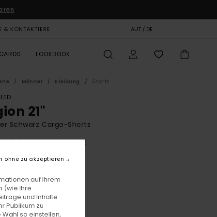
aren
E & KONTAKTIERE
GESCHENKKARTE
AUT / DE
SHOPS
BOARDS
LOOKBOOK
eite
Männer
Kleidung
Shorts
LED
ion 21"
er Schwarz Cargo-Shorts
(33 Bewertungen)
BONUS
n ohne zu akzeptieren
5,00
rmationen auf Ihrem
 (wie Ihre
iträge und Inhalte
Off Black
e
hr Publikum zu
 Wahl so einstellen,