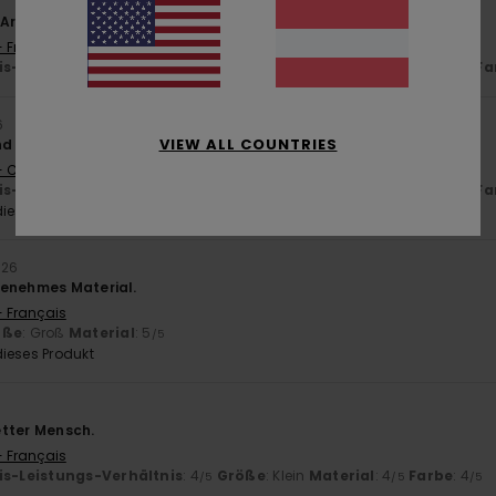
r Artikel, schöne Farbe
- Français
is-Leistungs-Verhältnis
: 5
Größe
: Perfekte Größe
Material
: 5
Fa
/5
/5
6
VIEW ALL COUNTRIES
d von hervorragender Qualität
- Castellano
is-Leistungs-Verhältnis
: 4
Größe
: Perfekte Größe
Material
: 5
Fa
/5
/5
ieses Produkt
026
genehmes Material.
- Français
öße
: Groß
Material
: 5
/5
ieses Produkt
netter Mensch.
- Français
is-Leistungs-Verhältnis
: 4
Größe
: Klein
Material
: 4
Farbe
: 4
/5
/5
/5