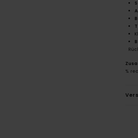
S
A
B
T
K
B
Rüc
Zus
% re
Ver