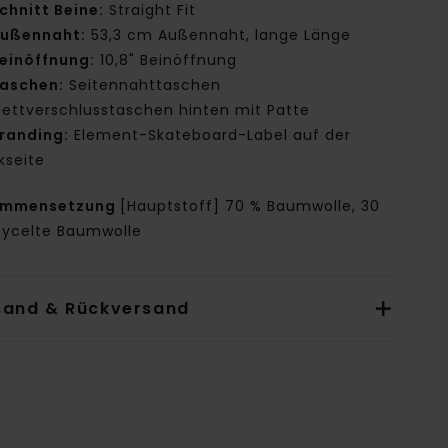
chnitt Beine:
Straight Fit
ußennaht:
53,3 cm Außennaht, lange Länge
einöffnung:
10,8" Beinöffnung
aschen:
Seitennahttaschen
lettverschlusstaschen hinten mit Patte
randing:
Element-Skateboard-Label auf der
kseite
ammensetzung
[Hauptstoff] 70 % Baumwolle, 30
cycelte Baumwolle
sand & Rückversand