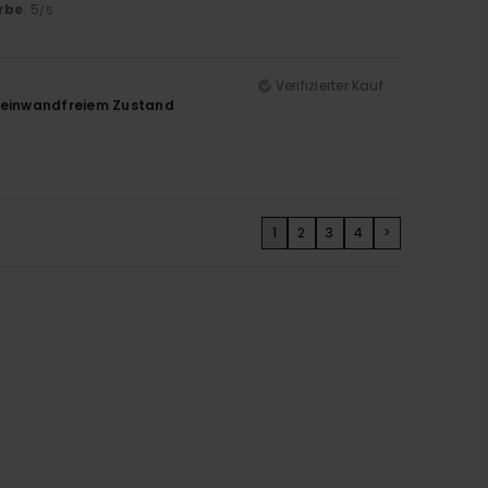
rbe
: 5
/5
Verifizierter Kauf
n einwandfreiem Zustand
1
2
3
4
>