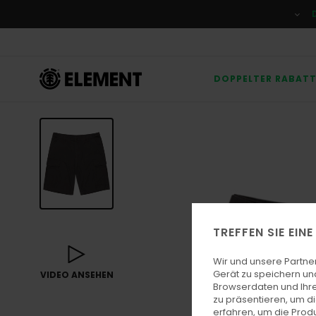
Direkt
zur
Produktinformation
springen
DOPPELTER RABAT
TREFFEN SIE EIN
Wir und unsere Partne
Gerät zu speichern un
VIDEO ANSEHEN
Browserdaten und Ihre
zu präsentieren, um d
erfahren, um die Produ