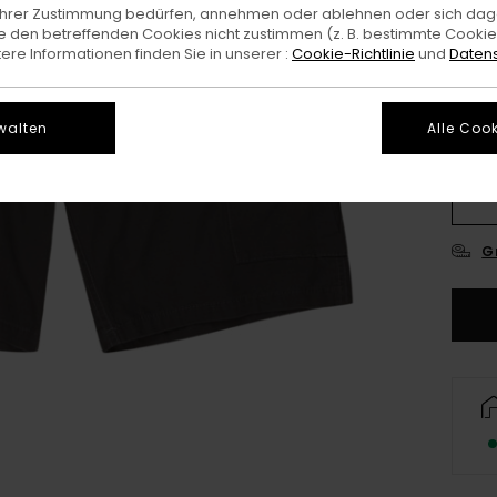
e Ihrer Zustimmung bedürfen, annehmen oder ablehnen oder sich da
 den betreffenden Cookies nicht zustimmen (z. B. bestimmte Cooki
re Informationen finden Sie in unserer :
Cookie-Richtlinie
und
Datens
walten
Alle Cook
26
3
G