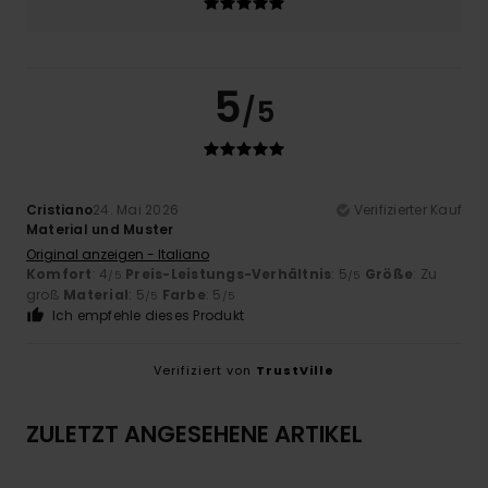
5
/5
Cristiano
24. Mai 2026
Verifizierter Kauf
Material und Muster
Original anzeigen - Italiano
Komfort
: 4
Preis-Leistungs-Verhältnis
: 5
Größe
: Zu
/5
/5
groß
Material
: 5
Farbe
: 5
/5
/5
Ich empfehle dieses Produkt
Verifiziert von
TrustVille
ZULETZT ANGESEHENE ARTIKEL