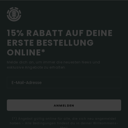
15% RABATT AUF DEINE
ERSTE BESTELLUNG
ONLINE*
Melde dich an, um immer die neuesten News und
exklusive Angebote zu erhalten.
ANMELDEN
(*) Angebot gültig online für alle, die sich neu angemeldet
haben - Alle Bedingungen findest du in deiner Willkommens-
Mail