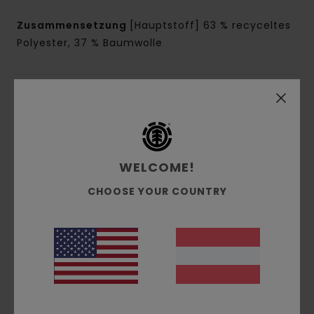
Zusammensetzung
[Hauptstoff] 63 % recyceltes
Polyester, 37 % Baumwolle
Versand & Rückversand
Pool Service
WELCOME!
CHOOSE YOUR COUNTRY
Kundenbewertungen
Durchschnittliche Bewertung