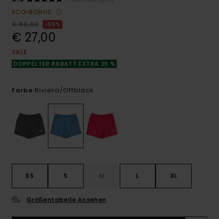
ECO-BONUS
€ 60,00
55%
€ 27,00
SALE
DOPPELTER RABATT EXTRA 25 %
Riviera/offblack
Farbe
XS
S
M
L
XL
Größentabelle Ansehen