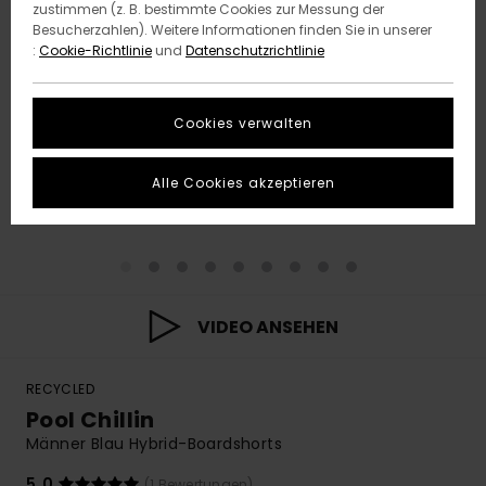
zustimmen (z. B. bestimmte Cookies zur Messung der
Besucherzahlen). Weitere Informationen finden Sie in unserer
:
Cookie-Richtlinie
und
Datenschutzrichtlinie
Cookies verwalten
Alle Cookies akzeptieren
VIDEO ANSEHEN
RECYCLED
Pool Chillin
Männer Blau Hybrid-Boardshorts
5.0
(1 Bewertungen)