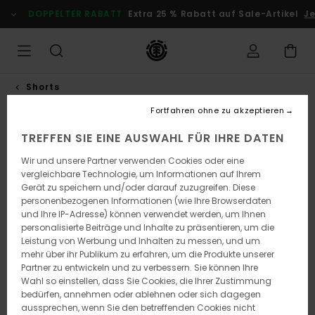
Direkt
DOPPELTER RABATT
Extra 25 % Rabatt auf Sale-Artikel
Je
zur
Produktinformation
springen
Shorts
Fortfahren ohne zu akzeptieren
TREFFEN SIE EINE AUSWAHL FÜR IHRE DATEN
Wir und unsere Partner verwenden Cookies oder eine
vergleichbare Technologie, um Informationen auf Ihrem
Gerät zu speichern und/oder darauf zuzugreifen. Diese
personenbezogenen Informationen (wie Ihre Browserdaten
und Ihre IP-Adresse) können verwendet werden, um Ihnen
personalisierte Beiträge und Inhalte zu präsentieren, um die
Leistung von Werbung und Inhalten zu messen, und um
mehr über ihr Publikum zu erfahren, um die Produkte unserer
Partner zu entwickeln und zu verbessern. Sie können Ihre
Wahl so einstellen, dass Sie Cookies, die Ihrer Zustimmung
bedürfen, annehmen oder ablehnen oder sich dagegen
aussprechen, wenn Sie den betreffenden Cookies nicht