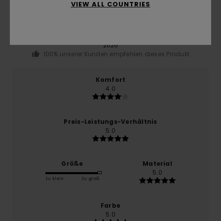
5.0
VIEW ALL COUNTRIES
/5
basierend auf
1 verifizierten Bewertungen
seit Mai
2026
100% unserer Kunden empfehlen dieses Produkt
Komfort
4.0
Preis-Leistungs-Verhältnis
5.0
Größe
Material
5.0
Zu klein
Zu groß
Farbe
5.0