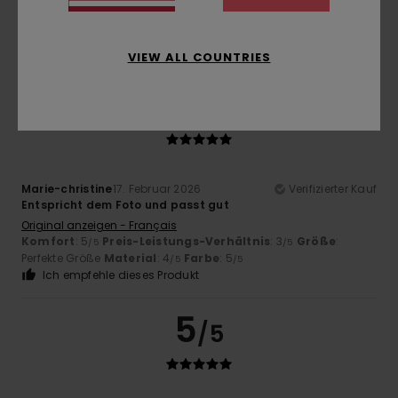
Original anzeigen - Français
Komfort
: 5
Größe
: Perfekte Größe
Material
: 4
Farbe
: 5
/5
/5
/5
Ich empfehle dieses Produkt
VIEW ALL COUNTRIES
5
/5
Marie-christine
17. Februar 2026
Verifizierter Kauf
Entspricht dem Foto und passt gut
Original anzeigen - Français
Komfort
: 5
Preis-Leistungs-Verhältnis
: 3
Größe
:
/5
/5
Perfekte Größe
Material
: 4
Farbe
: 5
/5
/5
Ich empfehle dieses Produkt
5
/5