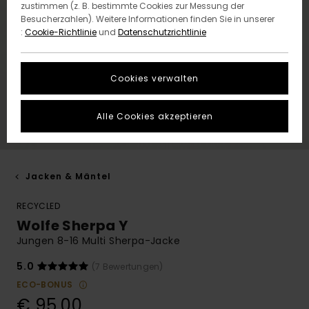
zustimmen (z. B. bestimmte Cookies zur Messung der
Besucherzahlen). Weitere Informationen finden Sie in unserer
:
Cookie-Richtlinie
und
Datenschutzrichtlinie
Cookies verwalten
Alle Cookies akzeptieren
Jacken & Mäntel
RECYCLED
Wolfe Sherpa Y
Jungen 8-16 Multi Sherpa-Jacke
5.0
(7 Bewertungen)
ECO-BONUS
€ 95,00