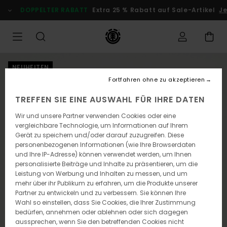
Direkt
DOPPELTER RABATT
Extra 25 % Rabatt auf Sale-Artikel
Je
zur
Produktinformation
springen
NEUHEITEN
Fortfahren ohne zu akzeptieren
TREFFEN SIE EINE AUSWAHL FÜR IHRE DATEN
Wir und unsere Partner verwenden Cookies oder eine
vergleichbare Technologie, um Informationen auf Ihrem
Gerät zu speichern und/oder darauf zuzugreifen. Diese
personenbezogenen Informationen (wie Ihre Browserdaten
und Ihre IP-Adresse) können verwendet werden, um Ihnen
personalisierte Beiträge und Inhalte zu präsentieren, um die
Leistung von Werbung und Inhalten zu messen, und um
mehr über ihr Publikum zu erfahren, um die Produkte unserer
Partner zu entwickeln und zu verbessern. Sie können Ihre
Wahl so einstellen, dass Sie Cookies, die Ihrer Zustimmung
bedürfen, annehmen oder ablehnen oder sich dagegen
aussprechen, wenn Sie den betreffenden Cookies nicht