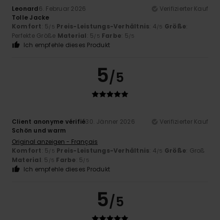
Leonard
6. Februar 2026
Verifizierter Kauf
Tolle Jacke
Komfort
: 5
Preis-Leistungs-Verhältnis
: 4
Größe
:
/5
/5
Perfekte Größe
Material
: 5
Farbe
: 5
/5
/5
Ich empfehle dieses Produkt
5
/5
Client anonyme vérifié
30. Jänner 2026
Verifizierter Kauf
Schön und warm
Original anzeigen - Français
Komfort
: 5
Preis-Leistungs-Verhältnis
: 4
Größe
: Groß
/5
/5
Material
: 5
Farbe
: 5
/5
/5
Ich empfehle dieses Produkt
5
/5