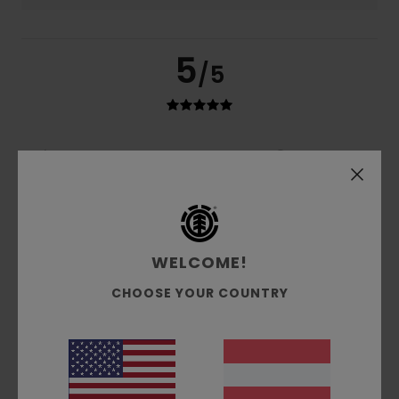
5
/5
Xavier
15. März 2026
Verifizierter Kauf
Perfektes Produkt
Original anzeigen - Français
Komfort
: 5
Preis-Leistungs-Verhältnis
: 5
Größe
:
/5
/5
Perfekte Größe
Material
: 5
Farbe
: 5
/5
/5
Ich empfehle dieses Produkt
WELCOME!
5
CHOOSE YOUR COUNTRY
/5
Stéphanie
17. Februar 2026
Verifizierter Kauf
Die Jacke ist sehr hübsch und warm