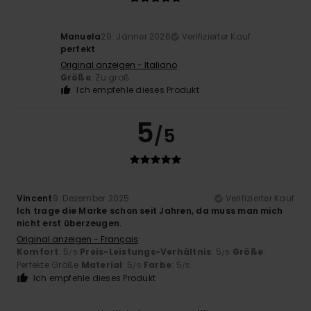
Manuela
29. Jänner 2026
Verifizierter Kauf
perfekt
Original anzeigen - Italiano
Größe
: Zu groß
Ich empfehle dieses Produkt
5
/5
Vincent
9. Dezember 2025
Verifizierter Kauf
Ich trage die Marke schon seit Jahren, da muss man mich
nicht erst überzeugen.
Original anzeigen - Français
Komfort
: 5
Preis-Leistungs-Verhältnis
: 5
Größe
:
/5
/5
Perfekte Größe
Material
: 5
Farbe
: 5
/5
/5
Ich empfehle dieses Produkt