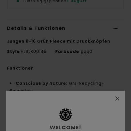
Lieferung geplant ab
11 August
Details & Funktionen
Jungen 8-16 Grün Fleece mit Druckknöpfen
Style
ELBJK00149
Farbcode
gqq0
Funktionen
Conscious by Nature:
Grs-Recycling-
Polyester
Materialzusammensetzung:
100 % recyceltes
Polyester
Materialzusammensetzung:
Polarfleece [280
g/m²]
WELCOME!
Passform:
Regular Fit