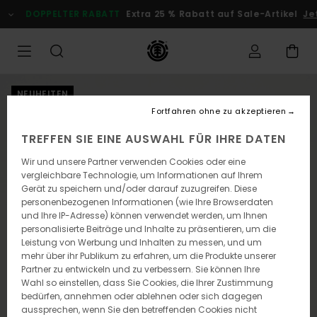
Direkt
DOPPELTER RABATT
Extra 25 % Rabatt auf Sale-Artikel
Jetz
zur
Produktinformation
springen
NEUHEITEN
Fortfahren ohne zu akzeptieren
TREFFEN SIE EINE AUSWAHL FÜR IHRE DATEN
Wir und unsere Partner verwenden Cookies oder eine
vergleichbare Technologie, um Informationen auf Ihrem
Gerät zu speichern und/oder darauf zuzugreifen. Diese
personenbezogenen Informationen (wie Ihre Browserdaten
und Ihre IP-Adresse) können verwendet werden, um Ihnen
personalisierte Beiträge und Inhalte zu präsentieren, um die
Leistung von Werbung und Inhalten zu messen, und um
mehr über ihr Publikum zu erfahren, um die Produkte unserer
Partner zu entwickeln und zu verbessern. Sie können Ihre
Wahl so einstellen, dass Sie Cookies, die Ihrer Zustimmung
bedürfen, annehmen oder ablehnen oder sich dagegen
aussprechen, wenn Sie den betreffenden Cookies nicht