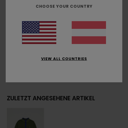
Futter:
Ungefüttert
CHOOSE YOUR COUNTRY
Verschluss:
Druckknopfverschluss
Taschen:
Seitentaschen
Weitere Merkmale:
Brustsymbol-Stickerei +
Seitliches Flaggenetikett
Zusammensetzung
[Hauptstoff] 100 % recyceltes
Polyester
VIEW ALL COUNTRIES
Versand & Rückversand
ZULETZT ANGESEHENE ARTIKEL