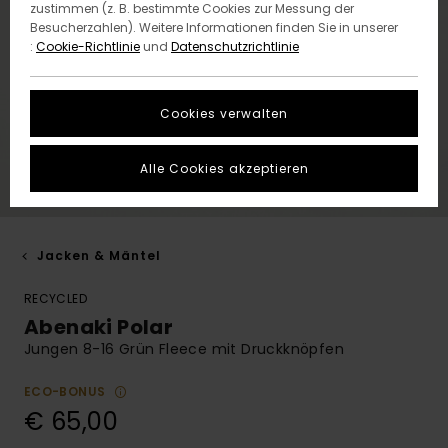
zustimmen (z. B. bestimmte Cookies zur Messung der
Besucherzahlen). Weitere Informationen finden Sie in unserer
:
Cookie-Richtlinie
und
Datenschutzrichtlinie
Cookies verwalten
Alle Cookies akzeptieren
Jacken & Mäntel
RECYCLED
Abenaki Polar
Jungen 8-16 Grün Fleece mit Druckknöpfen
ECO-BONUS
€ 65,00