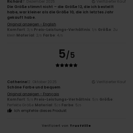
Richard
7. Dezember 2025
Verifizierter Kauf
Die Größe stimmt nicht – die Größe 12, die ich bestellt
habe, war kleiner als die Größe 10, die ich letztes Jahr
gekauft habe.
Original anzeigen - English
Komfort
: 3
Preis-Leistungs-Verhältnis
: 1
Größe
: Zu
/5
/5
klein
Material
: 2
Farbe
: 4
/5
/5
5
/5
Catherine
12. Oktober 2025
Verifizierter Kauf
Schöne Farbe und bequem
Original anzeigen - Français
Komfort
: 5
Preis-Leistungs-Verhältnis
: 5
Größe
:
/5
/5
Perfekte Größe
Material
: 5
Farbe
: 5
/5
/5
Ich empfehle dieses Produkt
Verifiziert von
TrustVille