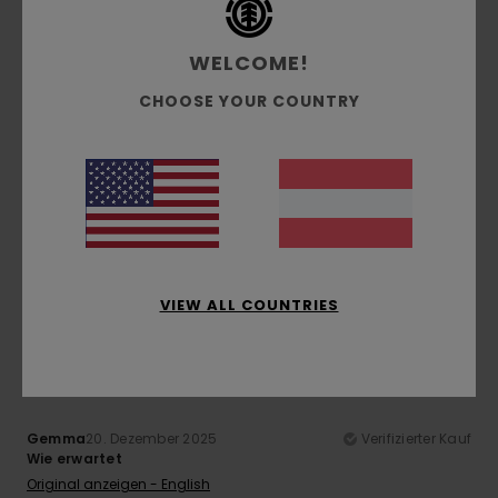
4
/5
WELCOME!
CHOOSE YOUR COUNTRY
Giuseppina
22. Dezember 2025
Verifizierter Kauf
Das ist genau das, was ich gesucht habe, und es ist perfekt
für meine Bedürfnisse
Original anzeigen - Italiano
Komfort
: 4
Preis-Leistungs-Verhältnis
: 4
Größe
: Groß
/5
/5
Material
: 4
Farbe
: 4
/5
/5
Ich empfehle dieses Produkt
VIEW ALL COUNTRIES
5
/5
Gemma
20. Dezember 2025
Verifizierter Kauf
Wie erwartet
Original anzeigen - English