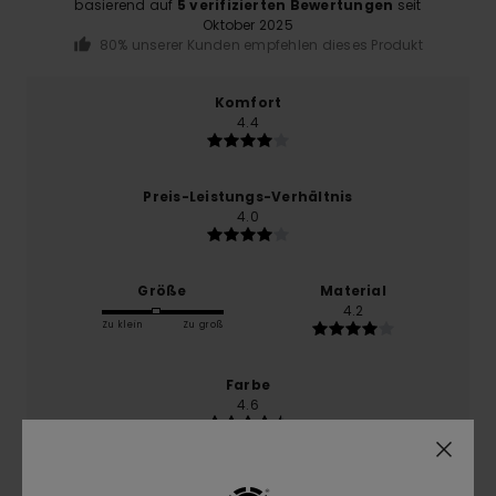
basierend auf
5 verifizierten Bewertungen
seit
Oktober 2025
80% unserer Kunden empfehlen dieses Produkt
Komfort
4.4
Preis-Leistungs-Verhältnis
4.0
Größe
Material
4.2
Zu klein
Zu groß
Farbe
4.6