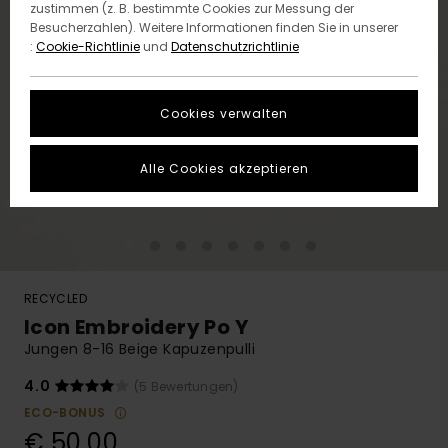
zustimmen (z. B. bestimmte Cookies zur Messung der
Besucherzahlen). Weitere Informationen finden Sie in unserer
:
Cookie-Richtlinie
und
Datenschutzrichtlinie
Cookies verwalten
Alle Cookies akzeptieren
RECYCLED
Icon Embroidery Po Y
Jungen 8-16 Beige Kapuzenpulli
4.0
(5 Bewertungen)
ECO-BONUS
€ 50,00