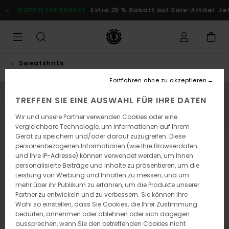
Direkt
DOPPELTER RABATT
Extra 25 % Rabatt auf Sale-Artikel
Je
zur
Produktinformation
springen
Sweatshirts
Fortfahren ohne zu akzeptieren
NEUHEITEN
TREFFEN SIE EINE AUSWAHL FÜR IHRE DATEN
Wir und unsere Partner verwenden Cookies oder eine
vergleichbare Technologie, um Informationen auf Ihrem
Gerät zu speichern und/oder darauf zuzugreifen. Diese
personenbezogenen Informationen (wie Ihre Browserdaten
und Ihre IP-Adresse) können verwendet werden, um Ihnen
personalisierte Beiträge und Inhalte zu präsentieren, um die
Leistung von Werbung und Inhalten zu messen, und um
mehr über ihr Publikum zu erfahren, um die Produkte unserer
Partner zu entwickeln und zu verbessern. Sie können Ihre
Wahl so einstellen, dass Sie Cookies, die Ihrer Zustimmung
bedürfen, annehmen oder ablehnen oder sich dagegen
aussprechen, wenn Sie den betreffenden Cookies nicht