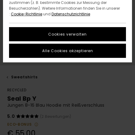
zustimmen (z. B. bestimmte Cookies zur Messung der
Besucherzahlen). Weitere Informationen finden Sie in unserer
:
Cookie-Richtlinie
und
Datenschutzrichtlinie
Cookies verwalten
Alle Cookies akzeptieren
Sweatshirts
RECYCLED
Seal Bp Y
Jungen 8-16 Blau Hoodie mit Reißverschluss
5.0
(2 Bewertungen)
ECO-BONUS
€ 55,00