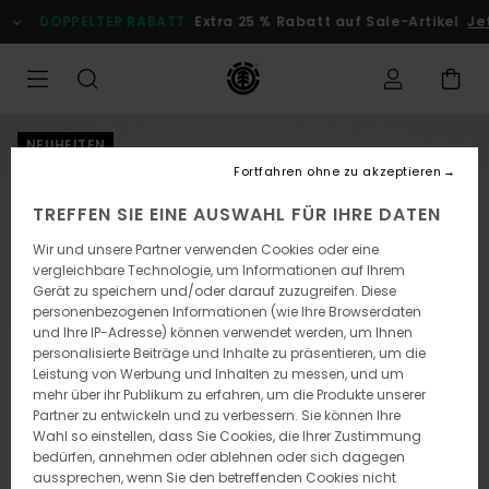
Direkt
DOPPELTER RABATT
Extra 25 % Rabatt auf Sale-Artikel
Jetz
zur
Produktinformation
springen
NEUHEITEN
Fortfahren ohne zu akzeptieren
TREFFEN SIE EINE AUSWAHL FÜR IHRE DATEN
Wir und unsere Partner verwenden Cookies oder eine
vergleichbare Technologie, um Informationen auf Ihrem
Gerät zu speichern und/oder darauf zuzugreifen. Diese
personenbezogenen Informationen (wie Ihre Browserdaten
und Ihre IP-Adresse) können verwendet werden, um Ihnen
personalisierte Beiträge und Inhalte zu präsentieren, um die
Leistung von Werbung und Inhalten zu messen, und um
mehr über ihr Publikum zu erfahren, um die Produkte unserer
Partner zu entwickeln und zu verbessern. Sie können Ihre
Wahl so einstellen, dass Sie Cookies, die Ihrer Zustimmung
bedürfen, annehmen oder ablehnen oder sich dagegen
aussprechen, wenn Sie den betreffenden Cookies nicht